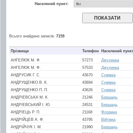
Населений пункт:
Всього знайдено записів:
7159
Прізвище
Телефон
Населений пунк
АНГЕЛЮК М. Ф.
57273
Джулинка
АНГЕЛЮК М. Ф.
57533
Джулинка
АНДPУСИК Г. С.
43670
Сумівка
АНДPУЩЕНКО В. К.
43694
Сумівка
АНДPУЩЕНКО П. П.
43626
Сумівка
АНДРIЕВСЬКА М. К.
21246
Бершадь
АНДРIЕВСЬКИЙ І. Ю.
24531
Бершадь
АНДРIЕЦЬ Р. П.
21168
Флорино
АНДРIЙЦЕВ А. Ф.
43795
Війтівка
АНДРIЙЧУК I. М.
21990
Бершадь