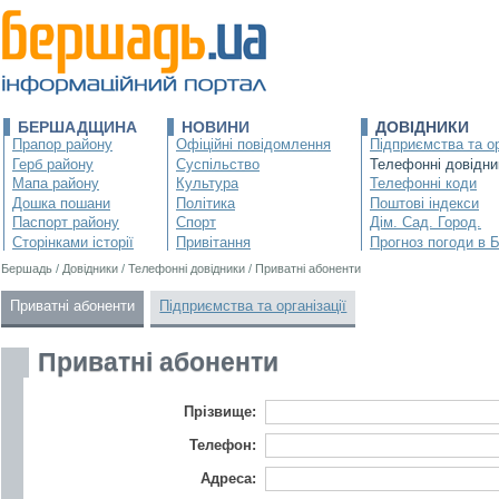
БЕРШАДЩИНА
НОВИНИ
ДОВІДНИКИ
Прапор району
Офіційні повідомлення
Підприємства та ор
Герб району
Суспільство
Телефонні довідни
Мапа району
Культура
Телефонні коди
Дошка пошани
Політика
Поштові індекси
Паспорт району
Спорт
Дім. Сад. Город.
Сторінками історії
Привітання
Прогноз погоди в 
Бершадь
/
Довідники
/
Телефонні довідники
/
Приватні абоненти
Приватні абоненти
Підприємства та організації
Приватні абоненти
Прізвище:
Телефон:
Адреса: