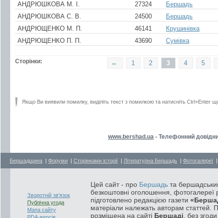
АНДРЮШКОВА М. I.
27324
Бершадь
АНДРЮШКОВА С. В.
24500
Бершадь
АНДРЮЩЕНКО М. П.
46141
Крушинівка
АНДРЮЩЕНКО П. П.
43690
Сумівка
Сторінки:
←
1
2
3
4
5
Якщо Ви виявили помилку, виділіть текст з помилкою та натисніть Ctrl+Enter щ
www.bershad.ua
- Телефонний довідни
Бершадщина
|
Форуми
|
Сторінками історії
|
Літературна Бершадь
|
Фотогалереї
Цей сайт - про
Бершадь
та бершадський
безкоштовні оголошення, фотогалереї р
Зворотній зв'язок
підготовлено редакцією газети
«Берша
Публічна угода
матеріали належать авторам статтей. 
Мапа сайту
розміщена на сайті
Бершаді
, без згод
PDA-версія