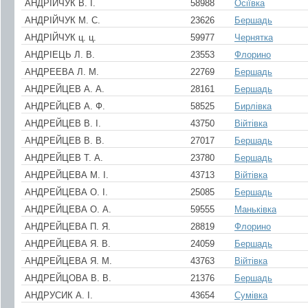
АНДРIЙЧУК В. І.
58988
Осіївка
АНДРIЙЧУК М. С.
23626
Бершадь
АНДРIЙЧУК ц. ц.
59977
Чернятка
АНДРІЕЦЬ Л. В.
23553
Флорино
АНДРЕЕВА Л. М.
22769
Бершадь
АНДРЕЙЦЕВ А. А.
28161
Бершадь
АНДРЕЙЦЕВ А. Ф.
58525
Бирлівка
АНДРЕЙЦЕВ В. I.
43750
Війтівка
АНДРЕЙЦЕВ В. В.
27017
Бершадь
АНДРЕЙЦЕВ Т. А.
23780
Бершадь
АНДРЕЙЦЕВА М. I.
43713
Війтівка
АНДРЕЙЦЕВА О. I.
25085
Бершадь
АНДРЕЙЦЕВА О. А.
59555
Маньківка
АНДРЕЙЦЕВА П. Я.
28819
Флорино
АНДРЕЙЦЕВА Я. В.
24059
Бершадь
АНДРЕЙЦЕВА Я. М.
43763
Війтівка
АНДРЕЙЦОВА В. В.
21376
Бершадь
АНДРУСИК А. I.
43654
Сумівка