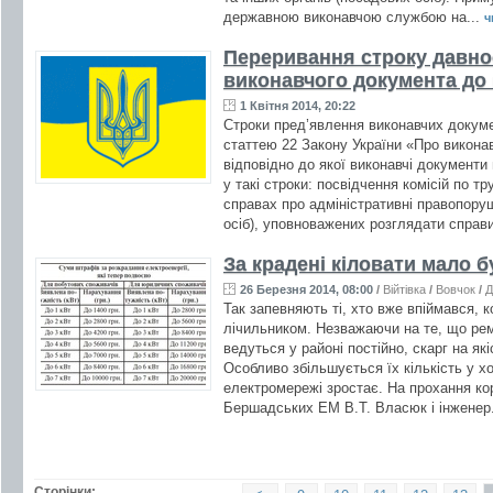
державною виконавчою службою на...
ч
Переривання строку давно
виконавчого документа до
1 Квітня 2014, 20:22
Строки пред’явлення виконавчих докум
статтею 22 Закону України «Про викона
відповідно до якої виконавчі документи
у такі строки: посвідчення комісій по т
справах про адміністративні правопору
осіб), уповноважених розглядати справи
За крадені кіловати мало бу
26 Березня 2014, 08:00
/
Війтівка
/
Вовчок
/
Д
Так запевняють ті, хто вже впіймався, 
лічильником. Незважаючи на те, що ре
ведуться у районі постійно, скарг на я
Особливо збільшується їх кількість у х
електромережі зростає. На прохання ко
Бершадських ЕМ В.Т. Власюк і інженер
Сторінки: