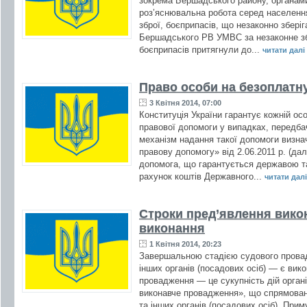
зокрема Бершадського району, органами
роз’яснювальна робота серед населення
зброї, боєприпасів, що незаконно збері
Бершадського РВ УМВС за незаконне збе
боєприпасів притягнули до...
читати далі .
Право особи на безоплатн
3 Квітня 2014, 07:00
Конституція України гарантує кожній ос
правової допомоги у випадках, передба
механізм надання такої допомоги визна
правову допомогу» від 2.06.2011 р. (да
допомога, що гарантується державою та
рахунок коштів Державного...
читати далі 
Строки пред’явлення вико
виконання
1 Квітня 2014, 20:23
Завершальною стадією судового прова
інших органів (посадових осіб) — є ви
провадження — це сукупність дій органі
виконавче провадження», що спрямован
та інших органів (посадових осіб). При