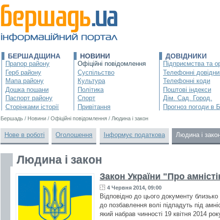
БЕРШАДЩИНА
НОВИНИ
ДОВІДНИКИ
Прапор району
Офіційні повідомлення
Підприємства та ор
Герб району
Суспільство
Телефонні довідни
Мапа району
Культура
Телефонні коди
Дошка пошани
Політика
Поштові індекси
Паспорт району
Спорт
Дім. Сад. Город.
Сторінками історії
Привітання
Прогноз погоди в 
Бершадь
/
Новини
/
Офіційні повідомлення
/
Людина і закон
Нове в роботі
Оголошення
Інформує податкова
Людина і зако
Людина і закон
Закон України "Про амністі
4 Червня 2014, 09:00
Відповідно до цього документу близько 
до позбавлення волі підпадуть під амніс
який набрав чинності 19 квітня 2014 ро