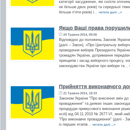
категорії засуджених, які скоїли злочин
не більше двох років) та середньої тяжк
більше п’яти років) і...
читати далі ...»
Якщо Ваші права порушили
24 Травня 2014, 09:00
Відповідно до положень Законів Україн
(далі – Закон), «Про Центральну виборчу
проведення виборів Президента України,
громадян України, дотримання передбач
принципів і засад виборчого процесу, 
законодавства України про вибори та...
Прийняття виконавчого до
21 Травня 2014, 19:33
Законом України "Про внесення змін до
провадження" та деяких інших законода
процедури примусового виконання рішен
осіб) від 04.11.2010 № 2677-VI, який наб
"Про виконавче провадження" (далі - За
із перших етапів...
читати далі ...»