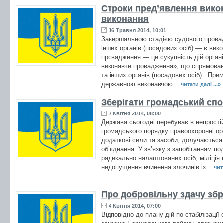
Строки пред’явлення вико
виконання
16 Травня 2014, 10:01
Завершальною стадією судового прова
інших органів (посадових осіб) — є ви
провадження — це сукупність дій органі
виконавче провадження», що спрямован
та інших органів (посадових осіб). Пр
державною виконавчою...
читати далі ...»
Зберігати громадський спо
7 Квітня 2014, 08:00
Держава сьогодні перебуває в непростій
громадського порядку правоохоронні ор
додаткові сили та засоби, долучаються т
об’єднання. У зв’язку з запобіганням по
радикально налаштованих осіб, міліція 
недопущення вчинення злочинів із...
чит
Про добровільну здачу збр
4 Квітня 2014, 07:00
Відповідно до плану дій по стабілізації 