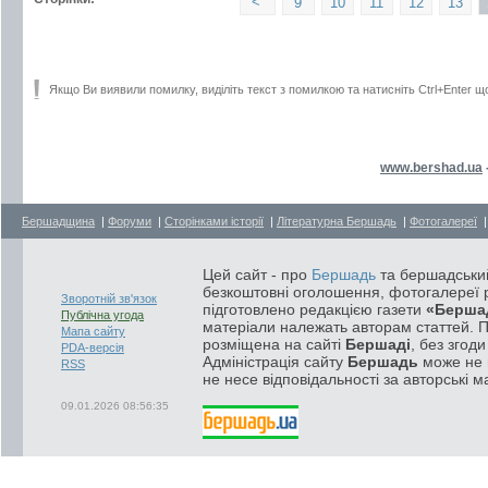
<
9
10
11
12
13
Якщо Ви виявили помилку, виділіть текст з помилкою та натисніть Ctrl+Enter щ
www.bershad.ua
Бершадщина
|
Форуми
|
Сторінками історії
|
Літературна Бершадь
|
Фотогалереї
Цей сайт - про
Бершадь
та бершадський
безкоштовні оголошення, фотогалереї р
Зворотній зв'язок
підготовлено редакцією газети
«Берша
Публічна угода
матеріали належать авторам статтей. 
Мапа сайту
розміщена на сайті
Бершаді
, без згод
PDA-версія
Адміністрація сайту
Бершадь
може не п
RSS
не несе відповідальності за авторські м
09.01.2026 08:56:35