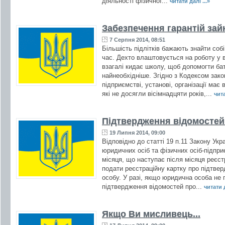
діяльності фізичної...
читати далі ...»
Забезпечення гарантій зай
7 Серпня 2014, 08:51
Більшість підлітків бажають знайти соб
час. Дехто влаштовується на роботу у в
взагалі кидає школу, щоб допомогти бат
найнеобхідніше. Згідно з Кодексом зако
підприємстві, установі, організації має 
які не досягли вісімнадцяти років,...
чита
Підтвердження відомостей
19 Липня 2014, 09:00
Відповідно до статті 19 п.11 Закону Ук
юридичних осіб та фізичних осіб-підпр
місяця, що наступає після місяця реєстр
подати реєстраційну картку про підтве
особу. У разі, якщо юридична особа не 
підтвердження відомостей про...
читати д
Якщо Ви мисливець...