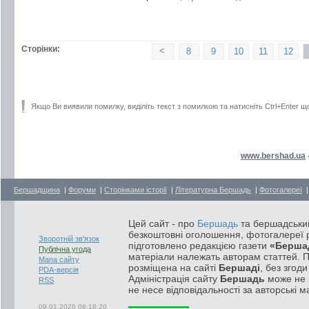
Сторінки:
<
8
9
10
11
12
Якщо Ви виявили помилку, виділіть текст з помилкою та натисніть Ctrl+Enter щ
www.bershad.ua
Бершадщина
|
Форуми
|
Сторінками історії
|
Літературна Бершадь
|
Фотогалереї
Цей сайт - про
Бершадь
та бершадський
безкоштовні оголошення, фотогалереї р
Зворотній зв'язок
підготовлено редакцією газети
«Берша
Публічна угода
матеріали належать авторам статтей. 
Мапа сайту
розміщена на сайті
Бершаді
, без згод
PDA-версія
Адміністрація сайту
Бершадь
може не п
RSS
не несе відповідальності за авторські м
09.01.2026 06:18:20