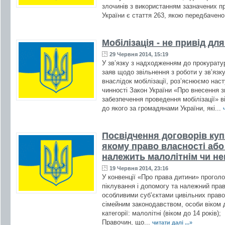
злочинів з використанням зазначених п
України є стаття 263, якою передбачено
Мобілізація - не привід дл
29 Червня 2014, 15:19
У зв’язку з надходженням до прокурат
заяв щодо звільнення з роботи у зв’язк
внаслідок мобілізації, роз’яснюємо наст
чинності Закон України «Про внесення з
забезпечення проведення мобілізації» ві
до якого за громадянами України, які...
Посвідчення договорів куп
якому право власності аб
належить малолітнім чи не
19 Червня 2014, 23:16
У конвенції «Про права дитини» прогол
піклування і допомогу та належний прав
особливими суб’єктами цивільних правов
сімейним законодавством, особи віком д
категорії: малолітні (віком до 14 років);
Правочин, що...
читати далі ...»