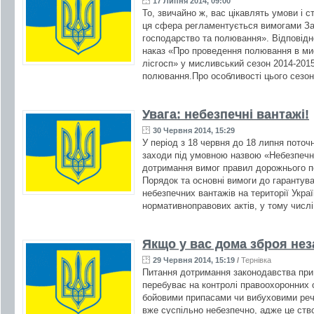
17 Липня 2014, 09:00
То, звичайно ж, вас цікавлять умови і 
ця сфера регламентується вимогами За
господарство та полювання». Відповідн
наказ «Про проведення полювання в м
лісгосп» у мисливський сезон 2014-2015
полювання.Про особливості цього сезон
Увага: небезпечні вантажі!
30 Червня 2014, 15:29
У період з 18 червня до 18 липня поточ
заходи під умовною назвою «Небезпечни
дотримання вимог правил дорожнього п
Порядок та основні вимоги до гарантув
небезпечних вантажів на території Укра
нормативноправових актів, у тому числі
Якщо у вас дома зброя неза
29 Червня 2014, 15:19
/
Тернівка
Питання дотримання законодавства при 
перебуває на контролі правоохоронних о
бойовими припасами чи вибуховими реч
вже суспільно небезпечно, адже це ств