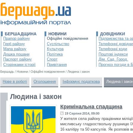
БЕРШАДЩИНА
НОВИНИ
ДОВІДНИКИ
Прапор району
Офіційні повідомлення
Підприємства та ор
Герб району
Суспільство
Телефонні довідни
Мапа району
Культура
Телефонні коди
Дошка пошани
Політика
Поштові індекси
Паспорт району
Спорт
Дім. Сад. Город.
Сторінками історії
Привітання
Прогноз погоди в 
Бершадь
/
Новини
/
Офіційні повідомлення
/
Людина і закон
Нове в роботі
Оголошення
Інформує податкова
Людина і зако
Людина і закон
Кримінальна спадщина
19 Серпня 2014, 09:00
У жителя села району працівники міліц
мисливську гладкоствольну рушницю ІЖ 
16 калібру та 50 капсулів. Як розповів