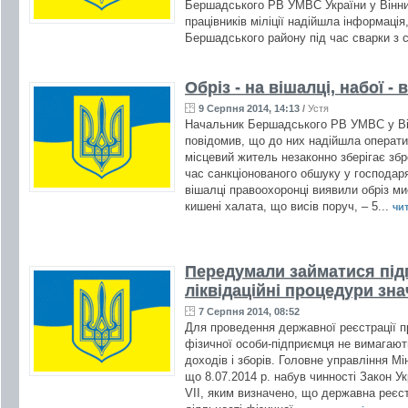
Бершадського РВ УМВС України у Вінниц
працівників міліції надійшла інформаці
Бершадського району під час сварки з с
Обріз - на вішалці, набої - 
9 Серпня 2014, 14:13
/
Устя
Начальник Бершадського РВ УМВС у Ві
повідомив, що до них надійшла оператив
місцевий житель незаконно зберігає зб
час санкціонованого обшуку у господаря
вішалці правоохоронці виявили обріз мис
кишені халата, що висів поруч, – 5...
чит
Передумали займатися під
ліквідаційні процедури зн
7 Серпня 2014, 08:52
Для проведення державної реєстрації п
фізичної особи-підприємця не вимагают
доходів і зборів. Головне управління Мі
що 8.07.2014 р. набув чинності Закон У
VII, яким визначено, що державна реєс