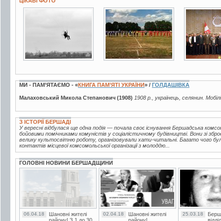
ЦІКАВІ ФОТО
2 фото
4 фото
3 фото
МИ - ПАМ’ЯТАЄМО - «
КНИГА ПАМ’ЯТІ УКРАЇНИ
» /
ГОЛДАШІВКА
Малаховський Микола Степанович (1908)
1908 р., українець, селянин. Мобіл
З ІСТОРІЇ БЕРШАДІ
У вересні відбулася ще одна подія — почала своє існування Бершадська комсо
бойовими помічниками комуністів у соціалістичному будівництві. Вони зі збр
велику культосвітню роботу, організовували хати-читальні. Багато чого бу
контактів місцевої комсомольської організації з молоддю...
ГОЛОВНІ НОВИНИ БЕРШАДЩИНИ
06.04.18
Шановні жителі
02.04.18
Шановні жителі
25.03.18
Берш
району! З 1 до 30
району!
відді