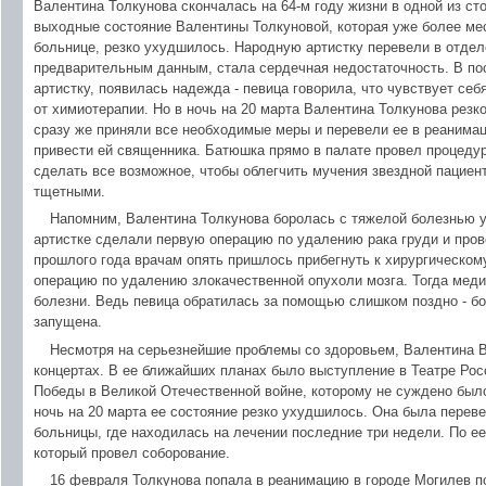
Валентина Толкунова скончалась на 64-м году жизни в одной из с
выходные состояние Валентины Толкуновой, которая уже более ме
больнице, резко ухудшилось. Народную артистку перевели в отдел
предварительным данным, стала сердечная недостаточность. В по
артистку, появилась надежда - певица говорила, что чувствует се
от химиотерапии. Но в ночь на 20 марта Валентина Толкунова резк
сразу же приняли все необходимые меры и перевели ее в реанимац
привести ей священника. Батюшка прямо в палате провел процеду
сделать все возможное, чтобы облегчить мучения звездной пациент
тщетными.
Напомним, Валентина Толкунова боролась с тяжелой болезнью у
артистке сделали первую операцию по удалению рака груди и пров
прошлого года врачам опять пришлось прибегнуть к хирургическом
операцию по удалению злокачественной опухоли мозга. Тогда меди
болезни. Ведь певица обратилась за помощью слишком поздно - б
запущена.
Несмотря на серьезнейшие проблемы со здоровьем, Валентина 
концертах. В ее ближайших планах было выступление в Театре Рос
Победы в Великой Отечественной войне, которому не суждено было
ночь на 20 марта ее состояние резко ухудшилось. Она была перев
больницы, где находилась на лечении последние три недели. По ее
который провел соборование.
16 февраля Толкунова попала в реанимацию в городе Могилев п