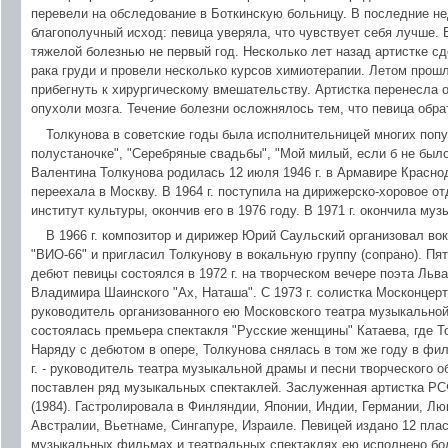
перевели на обследование в Боткинскую больницу. В последние н
благополучный исход: певица уверяла, что чувствует себя лучше.
тяжелой болезнью не первый год. Несколько лет назад артистке 
рака груди и провели несколько курсов химиотерапии. Летом прош
прибегнуть к хирургическому вмешательству. Артистка перенесла
опухоли мозга. Течение болезни осложнялось тем, что певица обр
Толкунова в советские годы была исполнительницей многих попу
полустаночке", "Серебряные свадьбы", "Мой милый, если б не было
Валентина Толкунова родилась 12 июля 1946 г. в Армавире Краснод
переехала в Москву. В 1964 г. поступила на дирижерско-хоровое о
институт культуры, окончив его в 1976 году. В 1971 г. окончила м
В 1966 г. композитор и дирижер Юрий Саульский организовал во
"ВИО-66" и пригласил Толкунову в вокальную группу (сопрано). Пя
дебют певицы состоялся в 1972 г. на творческом вечере поэта Льв
Владимира Шаинского "Ах, Наташа". С 1973 г. солистка Москонцерта
руководитель организованного ею Московского театра музыкальной
состоялась премьера спектакля "Русские женщины" Катаева, где Т
Наряду с дебютом в опере, Толкунова снялась в том же году в фил
г. - руководитель театра музыкальной драмы и песни творческого 
поставлен ряд музыкальных спектаклей. Заслуженная артистка РСФ
(1984). Гастролировала в Финляндии, Японии, Индии, Германии, Лю
Австралии, Вьетнаме, Сингапуре, Израиле. Певицей издано 12 плас
музыкальных фильмах и театральных спектаклях ею исполнено бол