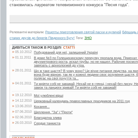
становилась лауреатом телевизионного конкурса "Песня года".
Релевантні матеріали:
Рецепты приготовления святой пасхи и куличей
Бе́ршадь 
старих друзів до берегів Південного Бугу!
Теги:
ЗНО
ДИВІТЬСЯ ТАКОЖ В РОЗДІЛІ
СТАТТІ
»
05.10.2012
Побудований для неї, залишений Україні
»
01.11.2011
В доме №3 по Голещихинскому переулку пропала вода. Приехал 
двухметрового роста, искал трубы, но не нашел. Рабочие посмот
завязать с археологией до утра.
»
28.01.2011
Що ж таке щастя? В чому воно? Це вічне питання людства, на яке
вона буде вірною, так як у кожної людини своє розуміння щастя, б
полягає на свої почуття та...
»
04.01.2011
Ти мріяти собі не заважай, Нехай не в глянці, і нехай без лиску, Н
замок та ланцюги зривай! Ти мріяти собі не заважай!
»
19.12.2010
Мої улюблені вірші
»
14.12.2010
Церковный календарь православных праздников на 2011 год
»
13.06.2010
Кохання...
»
07.06.2010
Щеплення. "За" і "Проти"
»
02.06.2010
Благодатна злива
»
26.03.2010
Сердце танкиста