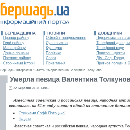
БЕРШАДЩИНА
НОВИНИ
ДОВІДНИКИ
Прапор району
Офіційні повідомлення
Підприємства та ор
Герб району
Суспільство
Телефонні довідни
Мапа району
Культура
Телефонні коди
Дошка пошани
Політика
Поштові індекси
Паспорт району
Спорт
Дім. Сад. Город.
Сторінками історії
Привітання
Прогноз погоди в 
Бершадь
/
Інтерактив
/
Статті
/
Умерла певица Валентина Толкунова
Умерла певица Валентина Толкуно
22 Березня 2010, 13:06
Известная советская и российская певица, народная арт
скончалась на 64-м году жизни в одной из столичных больни
Стежками Софії Потоцької
На дне
Известная советская и российская певица, народная артистка Ро