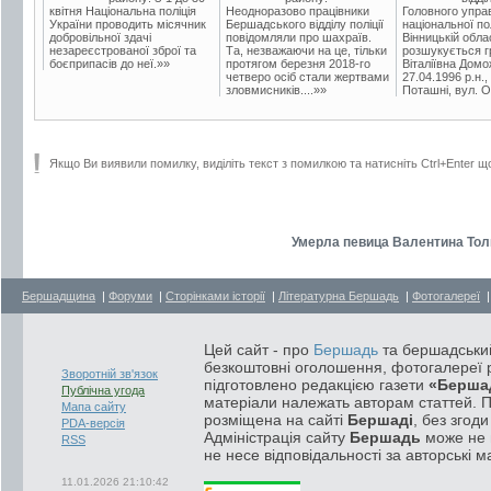
квітня Національна поліція
Неодноразово працівники
Головного упра
України проводить місячник
Бершадського відділу поліції
національної пол
добровільної здачі
повідомляли про шахраїв.
Вінницькій обла
незареєстрованої зброї та
Та, незважаючи на це, тільки
розшукується гр
боєприпасів до неї.»»
протягом березня 2018-го
Віталіївна Домо
четверо осіб стали жертвами
27.04.1996 р.н.,
зловмисників....»»
Поташні, вул. Ос
Якщо Ви виявили помилку, виділіть текст з помилкою та натисніть Ctrl+Enter щ
Умерла певица Валентина Толк
Бершадщина
|
Форуми
|
Сторінками історії
|
Літературна Бершадь
|
Фотогалереї
Цей сайт - про
Бершадь
та бершадський
безкоштовні оголошення, фотогалереї р
Зворотній зв'язок
підготовлено редакцією газети
«Берша
Публічна угода
матеріали належать авторам статтей. 
Мапа сайту
розміщена на сайті
Бершаді
, без згод
PDA-версія
Адміністрація сайту
Бершадь
може не п
RSS
не несе відповідальності за авторські м
11.01.2026 21:10:42