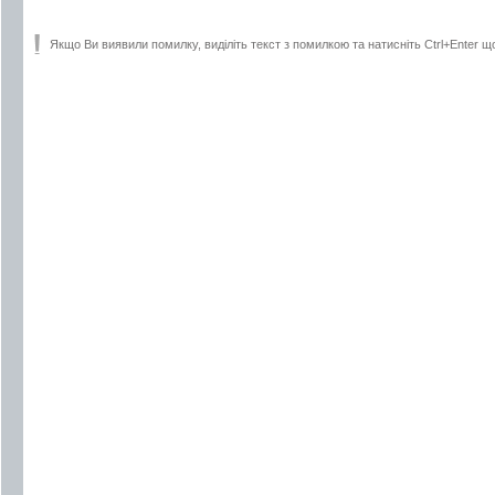
Якщо Ви виявили помилку, виділіть текст з помилкою та натисніть Ctrl+Enter щ