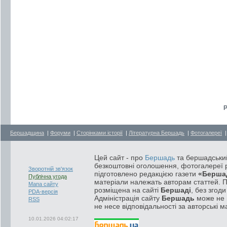
Р
Бершадщина
|
Форуми
|
Сторінками історії
|
Літературна Бершадь
|
Фотогалереї
Цей сайт - про
Бершадь
та бершадський
безкоштовні оголошення, фотогалереї р
Зворотній зв'язок
підготовлено редакцією газети
«Берша
Публічна угода
матеріали належать авторам статтей. 
Мапа сайту
розміщена на сайті
Бершаді
, без згод
PDA-версія
Адміністрація сайту
Бершадь
може не п
RSS
не несе відповідальності за авторські м
10.01.2026 04:02:17