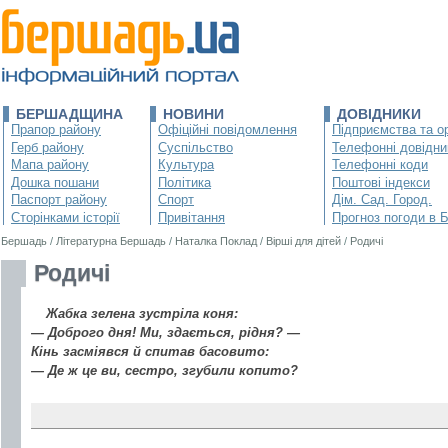
БЕРШАДЩИНА
НОВИНИ
ДОВІДНИКИ
Прапор району
Офіційні повідомлення
Підприємства та ор
Герб району
Суспільство
Телефонні довідни
Мапа району
Культура
Телефонні коди
Дошка пошани
Політика
Поштові індекси
Паспорт району
Спорт
Дім. Сад. Город.
Сторінками історії
Привітання
Прогноз погоди в 
Бершадь
/
Літературна Бершадь
/
Наталка Поклад
/
Вірші для дітей
/
Родичі
Родичі
Жабка зелена зустріла коня:
— Доброго дня! Ми, здається, рідня? —
Кінь засміявся й спитав басовито:
— Де ж це ви, сестро, згубили копито?