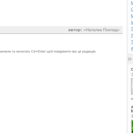
М
І
Т
автор:
«Наталка Поклад»
Л
Т
А
милкою та натисніть Ctrl+Enter щоб повідомити про це редакцію
о
Б