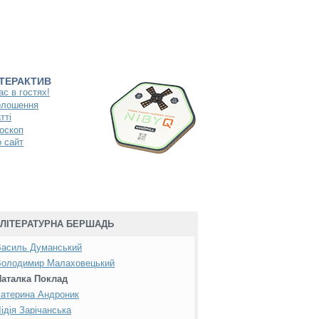
НТЕРАКТИВ
ас в гостях!
олошення
тті
оскоп
 сайт
ЛІТЕРАТУРНА БЕРШАДЬ
Василь Думанський
Володимир Малаховецький
Наталка Поклад
атерина Андроник
ідія Зарічанська