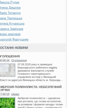
Микола Рудик
Олена Дишлюк
арія Титарчук
рина Терлецька
етяна Кучанська
ариса Заміхора
вори земляків
натолій Фартушняк
ОСТАННІ НОВИНИ
ОГОЛОШЕННЯ
Оголошення
30.08.18
07.09.2018 року в приміщені
Бершадського районного відділу
державної виконавчої служби
Головного територіального
управління юстиції у Вінницькій
бласті за адресую Вінницька область м. Бершадь...
АМБРОЗІЯ ПОЛИНОЛИСТА: НЕБЕЗПЕЧНИЙ
УР’ЯН!
Цікаво
17.06.18
Амброзія полинолиста – однорічна
яра рослина, що схожа на коноплю,
за розміром і формою нагадує полин
гіркий (звідки і назва – полинолиста).