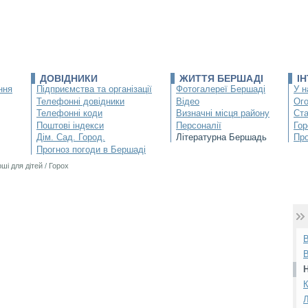
ДОВІДНИКИ
ЖИТТЯ БЕРШАДІ
І
ння
Підприємства та організації
Фотогалереї Бершаді
У н
Телефонні довідники
Відео
Ог
Телефонні коди
Визначні місця району
Ста
Поштові індекси
Персоналії
Гор
Дім. Сад. Город.
Літературна Бершадь
Про
Прогноз погоди в Бершаді
рші для дітей
/
Горох
К
Л