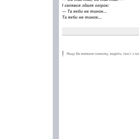
І сміявся здаля огірок:
— Та якби не тинок...
Та якби не тинок...
Якщо Ви виявили помилку, виділіть текст з по