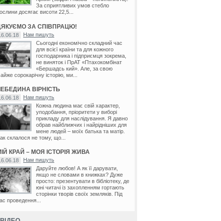
За сприятливих умов стебло
ослини досягає висоти 22,5...
ДЯКУЄМО ЗА СПІВПРАЦЮ!
Нам пишуть
16.06.18
Сьогодні економічно складний час
для всієї країни та для кожного
господарника і підприємця зокрема,
не виняток і ПрАТ «Птахокомбінат
«Бершадсь кий». Але, за свою
айже сорокарічну історію, ми...
ЛЕБЕДИНА ВІРНІСТЬ
Нам пишуть
16.06.18
Кожна людина має свій характер,
уподобання, пріоритети у виборі
прикладу для наслідування. Я давно
обрав найближчих і найрідніших для
мене людей – моїх батька та матір.
ак склалося не тому, що...
ІЙ КРАЙ – МОЯ ІСТОРІЯ ЖИВА
Нам пишуть
16.06.18
Даруйте любов! А як її дарувати,
якщо не словами в книжках? Дуже
просто: презентувати в бібліотеку, де
юні читачі із захопленням гортають
сторінки творів своїх земляків. Під
ас проведення...
ВІДЕО