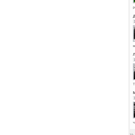
р
м
Т
М
ч