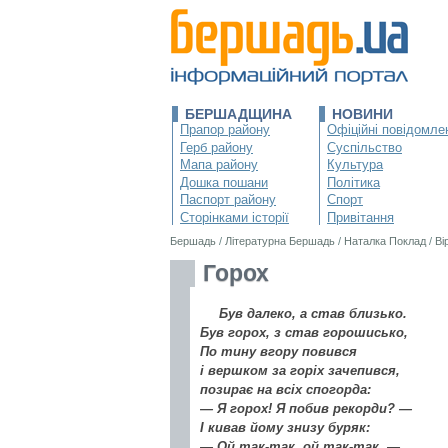
БЕРШАДЩИНА
НОВИНИ
Прапор району
Офіційні повідомле
Герб району
Суспільство
Мапа району
Культура
Дошка пошани
Політика
Паспорт району
Спорт
Сторінками історії
Привітання
Бершадь
/
Літературна Бершадь
/
Наталка Поклад
/
Ві
Горох
Був далеко, а став близько.
Був горох, з став горошисько,
По тину вгору повився
і вершком за горіх зачепився,
позирає на всіх спогорда:
— Я горох! Я побив рекорди? —
І кивав йому знизу буряк:
— Ой так-так, ой так-так. —