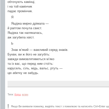
обточують камінці,
і на той камінчик
падає промінчик.
Я
Ящірка мирно дрімала —
й раптом почула свист.
Ящірка так налякалась,
аж загубила хвіст.
Ь
Знак м’який — важливий серед знаків.
Букви, ви ж його не загубіть:
завжди вимовлятиметься м’яко
та із вас, що перед ним стоїть:
карусель, сіль, мідь, вальс, ртуть —
цю абетку не забудь.
Теги:
борщ
млин
Якщо Ви виявили помилку, виділіть текст з помилкою та натисніть Ctrl+Enter щ