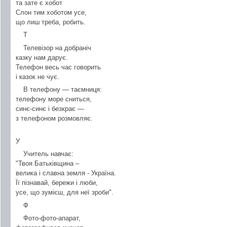
та зате є хобот
Слон тим хоботом усе,
що лиш треба, робить.
Т
Телевізор на добраніч
казку нам дарує.
Телефон весь час говорить
і казок не чує.
В телефону — таємниця:
телефону море сниться,
синє-синє і безкрає —
з телефоном розмовляє.
У
Учитель навчає:
"Твоя Батьківщина –
велика і славна земля - Україна.
Її пізнавай, бережи і люби,
усе, що зумієш, для неї зроби".
Ф
Фото-фото-апарат,