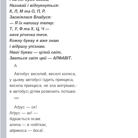
Називай і відгукнуться:
К, Л, М та О, П, Р.
Засміялася Владуся:
— Я їх напишу тепер:
Т, У, Ф та Х, Ц, Ч —
наче річечка тече.
Кожну букву я вже знаю
і відразу упізнаю.
Наші букви — цілий світ,
Зветься світ цей — АЛФАВІТ.
А
Автобус веселий, веселі колеса,
у цьому автобусі їздить принцеса,
весела принцеса, не зла анітрішки,-
в автобусі дітям розвозить потішки.
***
Аґрус — ох!
Аґрус — ах! —
бідкається осам:
алича — в чобітках,
абрикоса — боса!..