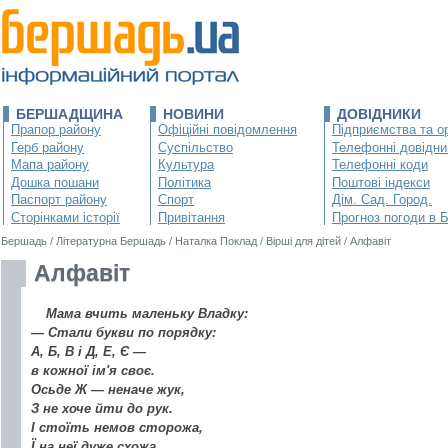
БЕРШАДЩИНА
НОВИНИ
ДОВІДНИКИ
Прапор району
Офіційні повідомлення
Підприємства та ор
Герб району
Суспільство
Телефонні довідни
Мапа району
Культура
Телефонні коди
Дошка пошани
Політика
Поштові індекси
Паспорт району
Спорт
Дім. Сад. Город.
Сторінками історії
Привітання
Прогноз погоди в 
Бершадь
/
Літературна Бершадь
/
Наталка Поклад
/
Вірші для дітей
/
Алфавіт
Алфавіт
Мама вчить маленьку Владку:
— Стали букви по порядку:
А, Б, В і Д, Е, Є —
в кожної ім'я своє.
Осьде Ж — неначе жук,
З не хоче йти до рук.
І стоїть немов сторожа,
Ї на неї дуже схожа.