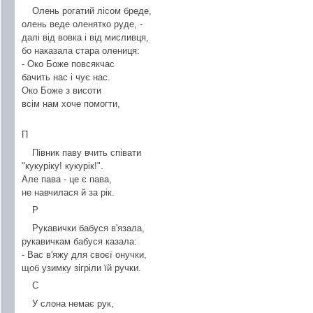
Олень рогатий лісом бреде,
олень веде оленятко руде, -
далі від вовка і від мисливця,
бо наказала стара олениця:
- Око Боже повсякчас
бачить нас і чує нас.
Око Боже з висоти
всім нам хоче помогти,
П
Півник паву вчить співати
"кукуріку! кукурік!".
Але пава - це є пава,
не навчилася й за рік.
Р
Рукавички бабуся в'язала,
рукавичкам бабуся казала:
- Вас в'яжу для своєї онучки,
щоб узимку зігріли їй ручки.
С
У слона немає рук,