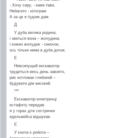
- Хочу сиру, - каже ґава.
Небагато - кілограм
А за це я ґудзик дам.
Д
У дуба велика родина,
і зветься вона – жолудина.
і кожен жолудик - синочок,
ось тільки нема в дуба дочок.
Е
Невсипущий екскаватор
трудиться весь день завзято,
риє котлован глибокий –
будувати дім високий.
***
Екскаватор електричці
естафету передав:
я у горах для сестрички
едельвейса відшукав.
Є
У єнота є робота –