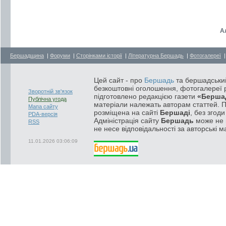
А
Бершадщина
|
Форуми
|
Сторінками історії
|
Літературна Бершадь
|
Фотогалереї
Цей сайт - про
Бершадь
та бершадський
безкоштовні оголошення, фотогалереї р
Зворотній зв'язок
підготовлено редакцією газети
«Берша
Публічна угода
матеріали належать авторам статтей. 
Мапа сайту
розміщена на сайті
Бершаді
, без згод
PDA-версія
Адміністрація сайту
Бершадь
може не п
RSS
не несе відповідальності за авторські м
11.01.2026 03:06:09