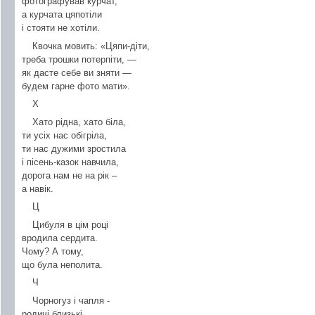
фотографував курчат,
а курчата цяпотіли
і стояти не хотіли.
Квочка мовить: «Цяпи-діти,
треба трошки потерпіти, —
як дасте себе ви зняти —
будем гарне фото мати».
Х
Хато рідна, хато біла,
ти усіх нас обігріла,
ти нас дужими зростила
і пісень-казок навчила,
дорога нам не на рік –
а навік.
Ц
Цибуля в цім році
вродила сердита.
Чому? А тому,
що була неполита.
Ч
Чорногуз і чапля -
родичі близькі,