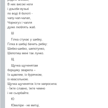
В них високі ноги
і дзьоби вузькі
по воді й болоті -
чапу-чап-чалап,
Чорногуз і чапля
дуже люблять жаб.
Ш
Гілка стукає у шибку,
Гілка в шибці бачить рибку:
Шибко-шибко, шепотунко,
Шепотиш мені так лунко.
Щ
Щучка щученятам
борщику зварила –
Із щавлем, із бурячком,
із квасолькою.
Щучка щученяток їсти запросила:
- Їжте славно, їжте чемно
і не сьорбайте.
Ю
Ювеліри - не митці,