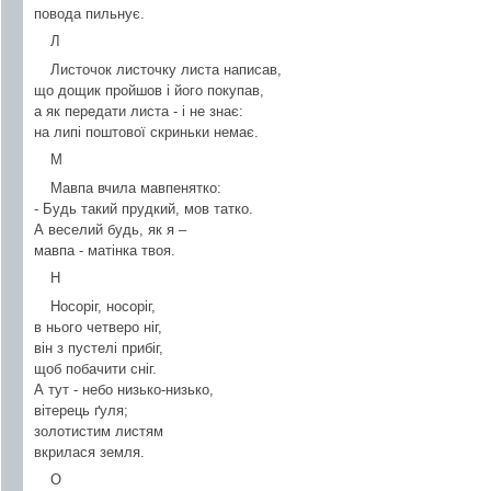
повода пильнує.
Л
Листочок листочку листа написав,
що дощик пройшов і його покупав,
а як передати листа - і не знає:
на липі поштової скриньки немає.
М
Мавпа вчила мавпенятко:
- Будь такий прудкий, мов татко.
А веселий будь, як я –
мавпа - матінка твоя.
Н
Носоріг, носоріг,
в нього четверо ніг,
він з пустелі прибіг,
щоб побачити сніг.
А тут - небо низько-низько,
вітерець ґуля;
золотистим листям
вкрилася земля.
О