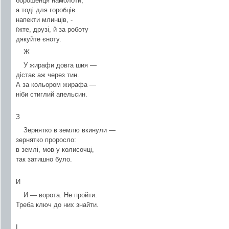
борошенця намолоти,
а тоді для горобців
напекти млинців, -
їжте, друзі, й за роботу
дякуйте єноту.
Ж
У жирафи довга шия —
дістає аж через тин.
А за кольором жирафа —
ніби стиглий апельсин.
З
Зернятко в землю вкинули —
зернятко проросло:
в землі, мов у колисочці,
так затишно було.
И
И — ворота. Не пройти.
Треба ключ до них знайти.
І