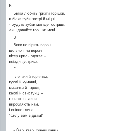
Б
Білка любить гризти горішки,
в білки зуби гострі й міцні
- Будуть зубки мої ще гостріші,
лиш давайте горішки мені.
В
Вовк не вірить вороні,
що вночі на пероні
вітер бриль одягає –
поїзди зустрічає
Г
Глечики й горнятка,
кухлі й куманці,
мисочки й тарелі,
кахлі й свистунці –
гончарі із глини
виробляють нам,
і співає глина:
"Силу вам віддам!"
Ґ
- Ґаво, ґаво, хочеш кави?