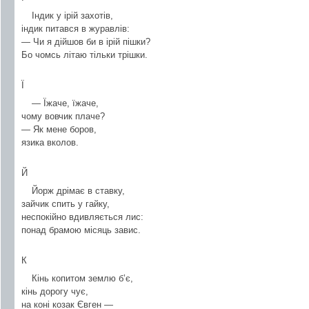
Індик у ірій захотів,
індик питався в журавлів:
— Чи я дійшов би в ірій пішки?
Бо чомсь літаю тільки трішки.
Ї
— Їжаче, їжаче,
чому вовчик плаче?
— Як мене боров,
язика вколов.
Й
Йорж дрімає в ставку,
зайчик спить у гайку,
неспокійно вдивляється лис:
понад брамою місяць завис.
К
Кінь копитом землю б’є,
кінь дорогу чує,
на коні козак Євген —