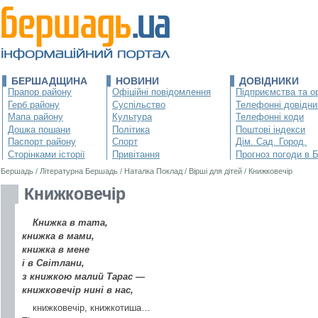
БЕРШАДЩИНА
НОВИНИ
ДОВІДНИКИ
Прапор району
Офіційні повідомлення
Підприємства та ор
Герб району
Суспільство
Телефонні довідни
Мапа району
Культура
Телефонні коди
Дошка пошани
Політика
Поштові індекси
Паспорт району
Спорт
Дім. Сад. Город.
Сторінками історії
Привітання
Прогноз погоди в 
Бершадь
/
Літературна Бершадь
/
Наталка Поклад
/
Вірші для дітей
/
Книжковечір
Книжковечір
Книжка в тата,
книжка в мами,
книжка в мене
і в Світлани,
з книжкою малий Тарас —
книжковечір нині в нас,
книжковечір, книжкотиша…