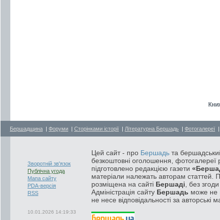
Кни
Бершадщина
|
Форуми
|
Сторінками історії
|
Літературна Бершадь
|
Фотогалереї
Цей сайт - про
Бершадь
та бершадський
безкоштовні оголошення, фотогалереї р
Зворотній зв'язок
підготовлено редакцією газети
«Берша
Публічна угода
матеріали належать авторам статтей. 
Мапа сайту
розміщена на сайті
Бершаді
, без згод
PDA-версія
Адміністрація сайту
Бершадь
може не п
RSS
не несе відповідальності за авторські м
10.01.2026 14:19:33