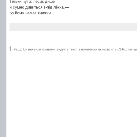
Тільки чути: песик дише
й сумно дивиться з-під ліжка,—
бо йому немає книжки.
Якщо Ви виявили помилку, виділіть текст з помилкою та натисніть Ctrl+Enter щ