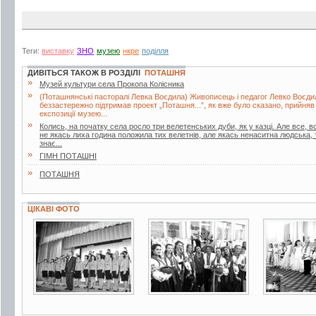
Теги:
виставку
ЗНО
музею
нкре
поділля
ДИВІТЬСЯ ТАКОЖ В РОЗДІЛІ
ПОТАШНЯ
»
Музей культури села Прокопа Колісника
»
(Поташнянські пасторалі Левка Воєдила) Живописець і педагог Левко Воєдил
беззастережно підтримав проект „Поташня...”, як вже було сказано, прийняв а
експозиції музею...
»
Колись, на початку села росло три велетенських дуби, як у казці. Але все, 
не якась лиха година положила тих велетнів, але якась ненаситна людська, 
знає...
»
ГІМН ПОТАШНІ
»
ПОТАШНЯ
ЦІКАВІ ФОТО
2 фото
2 фото
2 фото