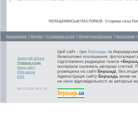
ПОТАШНЯНСЬКІ ПАСТОРАЛІ - Сторінка села Пота
Бершадщина
|
Форуми
|
Сторінками історії
|
Літературна Бершадь
|
Фотогалереї
Цей сайт - про
Бершадь
та бершадський
безкоштовні оголошення, фотогалереї р
Зворотній зв'язок
підготовлено редакцією газети
«Берша
Публічна угода
матеріали належать авторам статтей. 
Мапа сайту
розміщена на сайті
Бершаді
, без згод
PDA-версія
Адміністрація сайту
Бершадь
може не п
RSS
не несе відповідальності за авторські м
09.01.2026 18:47:11