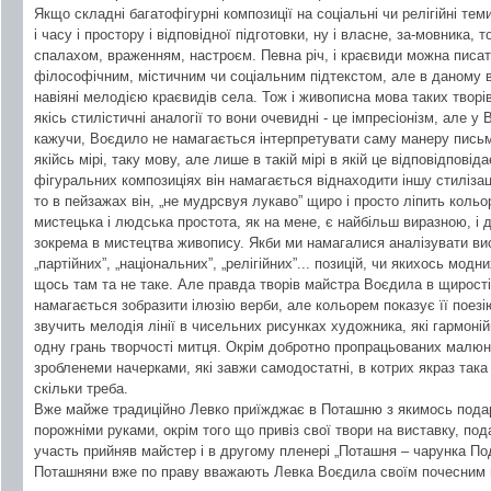
Якщо складні багатофігурні композиції на соціальні чи релігійні тем
і часу і простору і відповідної підготовки, ну і власне, за-мовника
спалахом, враженням, настроєм. Певна річ, і краєвиди можна писат
філософічним, містичним чи соціальним підтекстом, але в даному в
навіяні мелодією краєвидів села. Тож і живописна мова таких творі
якісь стилістичні аналогії то вони очевидні - це імпресіонізм, але у
кажучи, Воєдило не намагається інтерпретувати саму манеру письма 
якійсь мірі, таку мову, але лише в такій мірі в якій це відповідповід
фігуральних композиціях він намагається віднаходити іншу стилізац
то в пейзажах він, „не мудрсвуя лукаво” щиро і просто ліпить кольо
мистецька і людська простота, як на мене, є найбільш виразною, і
зокрема в мистецтва живопису. Якби ми намагалися аналізувати ви
„партійних”, „національних”, „релігійних”... позицій, чи якихось модни
щось там та не таке. Але правда творів майстра Воєдила в щирості т
намагається зобразити ілюзію верби, але кольорем показує її поезі
звучить мелодія лінії в чисельних рисунках художника, які гармон
одну грань творчості митця. Окрім добротно пропрацьованих малю
зробленеми начерками, які завжи самодостатні, в котрих якраз така
скільки треба.
Вже майже традиційно Левко приїжджає в Поташню з якимось подару
порожніми руками, окрім того що привіз свої твори на виставку, по
участь прийняв майстер і в другому пленері „Поташня – чарунка Под
Поташняни вже по праву вважають Левка Воєдила своїм почесним