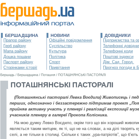
БЕРШАДЩИНА
НОВИНИ
ДОВІДНИКИ
Прапор району
Офіційні повідомлення
Підприємства та ор
Герб району
Суспільство
Телефонні довідни
Мапа району
Культура
Телефонні коди
Дошка пошани
Політика
Поштові індекси
Паспорт району
Спорт
Дім. Сад. Город.
Сторінками історії
Привітання
Прогноз погоди в 
Бершадь
/
Бершадщина
/
Поташня
/
ПОТАШНЯНСЬКІ ПАСТОРАЛІ
ПОТАШНЯНСЬКІ ПАСТОРАЛІ
(Поташнянські пасторалі Левка Воєдила) Живописець і пед
перших, однозначно і беззастережно підтримав проект „Пота
прийняв активну участь у пленері і реалізації експозиції му
учасників пленеру в галереї Прокопа Колісника.
На мою думку Левко Воєдило, окрім того що він хороший живопи
являється таким митцем, як ті, що не на словах, а на ділі творять кул
селі, а не тільки в столиці. Скільки є таких „ура-патріотів”, що б’ю