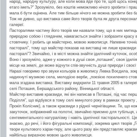
народ, народну культуру, але коли мова йде про те, щоб щось конкре
етаго іметь?” Зрозуміло, без коштів неможливо нічого зробити і пра
мала б бути оцінена. Але тим більше нічого не можна зробити без б
Тож не дивно, що виставка саме його творів була як друга персона
галереї.
Пасторалями частину його творів ми назвали тому, що в них митець
природою собою і глядачем, намагається знайти і зобразити красу 
стовпчику. І робить це майстерно, мовою живописця. Напевне точніш
пасторалі”, тому що майстер показав на виставці не лише краєвиди 
пасторалі”? Звичайно, і в місті можна знайти ідилічний куточок, осо
Воно і зрозуміло, адже у кожного в душі своя „поташня”, своя ідилія.
місце на землі, де може відчути спів-звучність душі природи і своєї
Наразі говоримо про звуки кольорів в живопису Левка Воєдила, зокр
надихнуті музикою села, мелодією верби, „поезією похиленего стовп
мала згадана виставка. Виставку видкрили 11 травня 2005 в галере
селі Поташня, Бершадського району, Вінницької області.
Майстер виставив краєвиди, які він написав в Поташні, під час пе
Поділля”, що відбувся в тому селі минулого року в рамках проекту 
Прокіп Колісник), а також краєвиди з рідної чернігівщини. Те, що к
закуточок, зображений на полотні, звичайно приємно для тубільця,
сентементального натуралізму і навіть ідилічної пасторальності. 
знаємо, до речі, і його фігуральні композиції, зокрема цикл творів „
твори культового харак-теру, але цього разу він представляє крає
найбільш виразною мовою цього живописця.