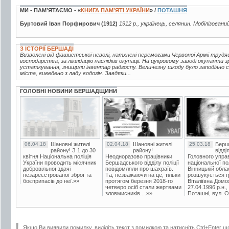
МИ - ПАМ’ЯТАЄМО - «
КНИГА ПАМ’ЯТІ УКРАЇНИ
» /
ПОТАШНЯ
Буртовий Іван Порфирович (1912)
1912 р., українець, селянин. Мобілізовани
З ІСТОРІЇ БЕРШАДІ
Визволені від фашистської неволі, натхнені перемогами Червоної Армії трудящ
господарства, за ліквідацію наслідків окупації. На цукровому заводі окупанти 
устаткування, знищили інвентар радгоспу. Величезну шкоду було заподіяно с
міста, виведено з ладу водогін. Завдяки...
ГОЛОВНІ НОВИНИ БЕРШАДЩИНИ
06.04.18
Шановні жителі
02.04.18
Шановні жителі
25.03.18
Берш
району! З 1 до 30
району!
відді
квітня Національна поліція
Неодноразово працівники
Головного упра
України проводить місячник
Бершадського відділу поліції
національної пол
добровільної здачі
повідомляли про шахраїв.
Вінницькій обла
незареєстрованої зброї та
Та, незважаючи на це, тільки
розшукується гр
боєприпасів до неї.»»
протягом березня 2018-го
Віталіївна Домо
четверо осіб стали жертвами
27.04.1996 р.н.,
зловмисників....»»
Поташні, вул. Ос
Якщо Ви виявили помилку, виділіть текст з помилкою та натисніть Ctrl+Enter щ