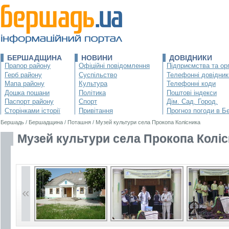
БЕРШАДЩИНА
НОВИНИ
ДОВІДНИКИ
Прапор району
Офіційні повідомлення
Підприємства та орг
Герб району
Суспільство
Телефонні довідник
Мапа району
Культура
Телефонні коди
Дошка пошани
Політика
Поштові індекси
Паспорт району
Спорт
Дім. Сад. Город.
Сторінками історії
Привітання
Прогноз погоди в Б
Бершадь
/
Бершадщина
/
Поташня
/
Музей культури села Прокопа Колісника
Музей культури села Прокопа Колі