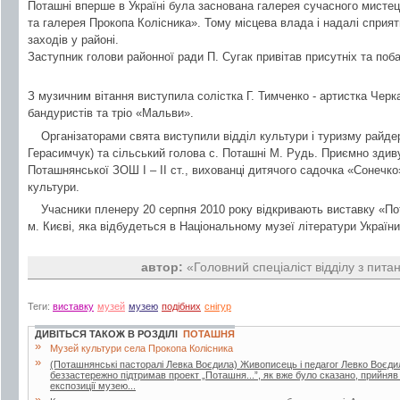
Поташні вперше в Україні була заснована галерея сучасного мисте
та галерея Прокопа Колісника». Тому місцева влада і надалі сприят
заходів у районі.
Заступник голови районної ради П. Сугак привітав присутніх та поба
З музичним вітання виступила солістка Г. Тимченко - артистка Черк
бандуристів та тріо «Мальви».
Організаторами свята виступили відділ культури і туризму райдер
Герасимчук) та сільський голова с. Поташні М. Рудь. Приємно здив
Поташнянської ЗОШ І – ІІ ст., вихованці дитячого садочка «Сонечко
культури.
Учасники пленеру 20 серпня 2010 року відкривають виставку «Пот
м. Києві, яка відбудеться в Національному музеї літератури України
автор:
«Головний спеціаліст відділу з питан
Теги:
виставку
музей
музею
подібних
снігур
ДИВІТЬСЯ ТАКОЖ В РОЗДІЛІ
ПОТАШНЯ
»
Музей культури села Прокопа Колісника
»
(Поташнянські пасторалі Левка Воєдила) Живописець і педагог Левко Воєдил
беззастережно підтримав проект „Поташня...”, як вже було сказано, прийняв а
експозиції музею...
»