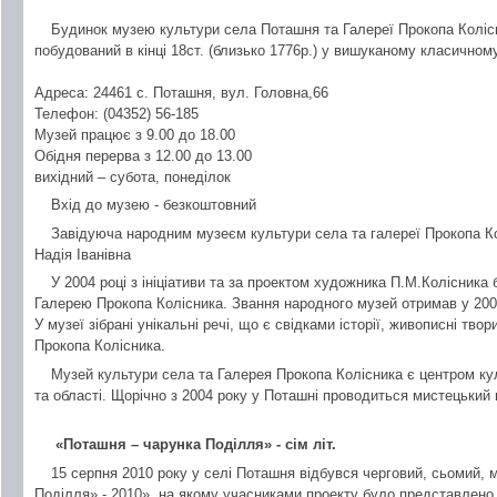
Будинок музею культури села Поташня та Галереї Прокопа Коліс
побудований в кінці 18ст. (близько 1776р.) у вишуканому класичному
Адреса: 24461 с. Поташня, вул. Головна,66
Телефон: (04352) 56-185
Музей працює з 9.00 до 18.00
Обідня перерва з 12.00 до 13.00
вихідний – субота, понеділок
Вхід до музею - безкоштовний
Завідуюча народним музеєм культури села та галереї Прокопа Ко
Надія Іванівна
У 2004 році з ініціативи та за проектом художника П.М.Колісника
Галерею Прокопа Колісника. Звання народного музей отримав у 200
У музеї зібрані унікальні речі, що є свідками історії, живописні тво
Прокопа Колісника.
Музей культури села та Галерея Прокопа Колісника є центром ку
та області. Щорічно з 2004 року у Поташні проводиться мистецьки
«Поташня – чарунка Поділля» - сім літ.
15 серпня 2010 року у селі Поташня відбувся черговий, сьомий,
Поділля» - 2010», на якому учасниками проекту було представлено 