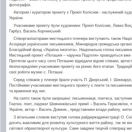
фотографія.
Автором і куратором проекту є Прокіп Колісник - заслужений худ
України.
Учасниками проекту були художники: Прокіп Колісник, Левко В
Гарбуз, Василь Корчинський.
Співорганізаторами мистецького пленера виступають також Націо
Асоціація українських письменників, Міжнародна громадська організ
Благодійний фонд «Україна інкогніта», Національна спілка письменн
Мистецький проект «Поташня – чарунка Поділля» проводиться вже с
Протягом цього часу село Поташню відвідали відомі співаки, артист
безпосередніми учасниками проекту на різних його етапах. Традиц
свої роботи музею с. Поташні.
Серед співаків у пленері брали участь П. Дворський, І. Шинкарук,
Постійними учасниками мистецького проекту є поети та письменники
та враження від них.
На свято також були запрошені: письменниця, поетеса, заступник
Гнатюк, поет, лауреат Шевченківської премії – Василь Герасим'юк,
України, актор – Василь Довжик., представники влади району, жител
З вітальним словом виступив голова райдержадміністрації О. Сні
досить важливим для розвитку культурного життя району, так як він 
світової образотворчої культури. Саме завдяки творчій співпраці ми