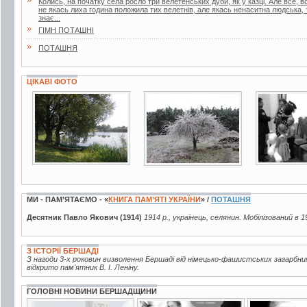
Колись, на початку села росло три велетенських дуби, як у казці. Але все, 
не якась лиха година положила тих велетнів, але якась ненаситна людська, 
знає...
»
ГІМН ПОТАШНІ
»
ПОТАШНЯ
ЦІКАВІ ФОТО
25 фото
73 фото
2 фото
МИ - ПАМ’ЯТАЄМО - «
КНИГА ПАМ’ЯТІ УКРАЇНИ
» /
ПОТАШНЯ
Десятник Павло Якович (1914)
1914 р., українець, селянин. Мобілізований в 1
З ІСТОРІЇ БЕРШАДІ
З нагоди 3-х роковин визволення Бершаді від німецько-фашистських загарбни
відкрито пам'ятник В. І. Леніну.
ГОЛОВНІ НОВИНИ БЕРШАДЩИНИ