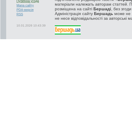
Публічна угода
матеріали належать авторам статтей. 
Мапа сайту
розміщена на сайті
Бершаді
, без згод
PDA-версія
Адміністрація сайту
Бершадь
може не п
RSS
не несе відповідальності за авторські м
10.01.2026 10:43:39