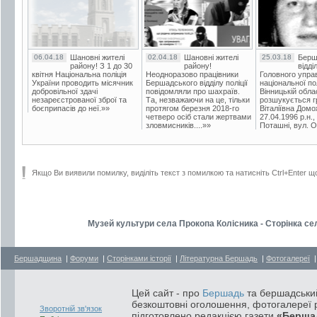
06.04.18
Шановні жителі
02.04.18
Шановні жителі
25.03.18
Берш
району! З 1 до 30
району!
відді
квітня Національна поліція
Неодноразово працівники
Головного упра
України проводить місячник
Бершадського відділу поліції
національної пол
добровільної здачі
повідомляли про шахраїв.
Вінницькій обла
незареєстрованої зброї та
Та, незважаючи на це, тільки
розшукується гр
боєприпасів до неї.»»
протягом березня 2018-го
Віталіївна Домо
четверо осіб стали жертвами
27.04.1996 р.н.,
зловмисників....»»
Поташні, вул. Ос
Якщо Ви виявили помилку, виділіть текст з помилкою та натисніть Ctrl+Enter щ
Музей культури села Прокопа Колісника - Сторінка с
Бершадщина
|
Форуми
|
Сторінками історії
|
Літературна Бершадь
|
Фотогалереї
Цей сайт - про
Бершадь
та бершадський
безкоштовні оголошення, фотогалереї р
Зворотній зв'язок
підготовлено редакцією газети
«Берша