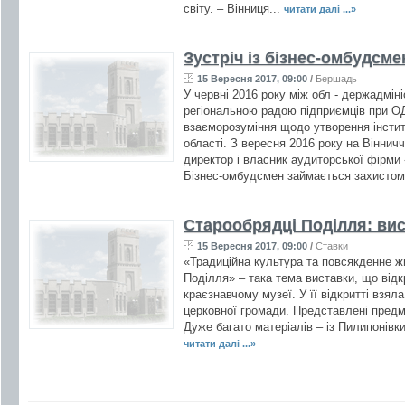
світу. – Вінниця...
читати далі ...»
Зустріч із бізнес-омбудсме
15 Вересня 2017, 09:00
/
Бершадь
У червні 2016 року між обл - держадмін
регіональною радою підприємців при О
взаєморозуміння щодо утворення інстит
області. З вересня 2016 року на Віннич
директор і власник аудиторської фірм
Бізнес-омбудсмен займається захистом і
Старообрядці Поділля: вист
15 Вересня 2017, 09:00
/
Ставки
«Традиційна культура та повсякденне ж
Поділля» – така тема виставки, що від
краєзнавчому музеї. У її відкритті взял
церковної громади. Представлені предмет
Дуже багато матеріалів – із Пилипонівк
читати далі ...»