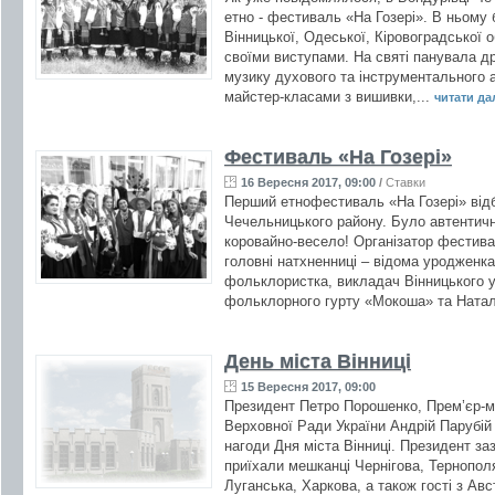
етно - фестиваль «На Гозері». В ньому
Вінницької, Одеської, Кіровоградської 
своїми виступами. На святі панувала д
музику духового та інструментального 
майстер-класами з вишивки,...
читати далі
Фестиваль «На Гозері»
16 Вересня 2017, 09:00
/
Ставки
Перший етнофестиваль «На Гозері» відб
Чечельницького району. Було автентич
коровайно-весело! Організатор фестива
головні натхненниці – відома уродженка
фольклористка, викладач Вінницького у
фольклорного гурту «Мокоша» та Натал
День міста Вінниці
15 Вересня 2017, 09:00
Президент Петро Порошенко, Прем’єр-м
Верховної Ради України Андрій Парубій 
нагоди Дня міста Вінниці. Президент за
приїхали мешканці Чернігова, Тернополя
Луганська, Харкова, а також гості з Авс