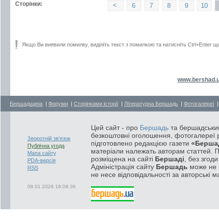
Сторінки:
<
6
7
8
9
10
Якщо Ви виявили помилку, виділіть текст з помилкою та натисніть Ctrl+Enter щ
www.bershad.
Бершадщина
|
Форуми
|
Сторінками історії
|
Літературна Бершадь
|
Фотогалереї
Цей сайт - про
Бершадь
та бершадський
безкоштовні оголошення, фотогалереї р
Зворотній зв'язок
підготовлено редакцією газети
«Берша
Публічна угода
матеріали належать авторам статтей. 
Мапа сайту
розміщена на сайті
Бершаді
, без згод
PDA-версія
Адміністрація сайту
Бершадь
може не п
RSS
не несе відповідальності за авторські м
08.01.2026 18:08:36