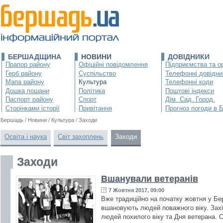
БЕРШАДЩИНА
НОВИНИ
ДОВІДНИКИ
Прапор району
Офіційні повідомлення
Підприємства та ор
Герб району
Суспільство
Телефонні довідни
Мапа району
Культура
Телефонні коди
Дошка пошани
Політика
Поштові індекси
Паспорт району
Спорт
Дім. Сад. Город.
Сторінками історії
Привітання
Прогноз погоди в 
Бершадь
/
Новини
/
Культура
/
Заходи
Освіта і наука
Світ захоплень
Заходи
Заходи
Вшанували ветеранів
7 Жовтня 2017, 09:00
Вже традиційно на початку жовтня у Бе
вшановують людей поважного віку. Зах
людей похилого віку та Дня ветерана. 