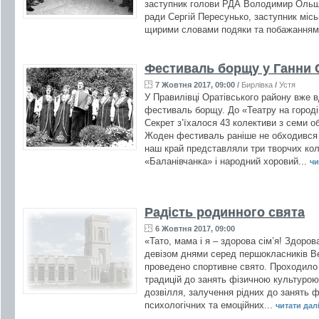
заступник голови РДА Володимир Ольше
ради Сергій Пересунько, заступник місь
щирими словами подяки та побажанням
Фестиваль борщу у Ганни 
7 Жовтня 2017, 09:00
/
Бирлівка
/
Устя
У Правилівці Оратівського району вже 
фестиваль борщу. До «Театру на городі
Секрет з’їхалося 43 колективи з семи об
Жоден фестиваль раніше не обходився 
наш край представляли три творчих кол
«Баланівчанка» і народний хоровий...
чи
Радість родинного свята
6 Жовтня 2017, 09:00
«Тато, мама і я – здорова сім’я! Здоров
девізом днями серед першокласників Вел
проведено спортивне свято. Проходило
традицій до занять фізичною культурою 
дозвілля, залучення рідних до занять 
психологічних та емоційних...
читати далі 