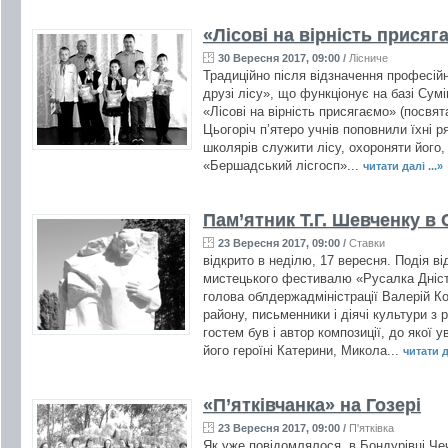
«Лісові на вірність присяг
30 Вересня 2017, 09:00
/
Лісниче
Традиційно після відзначення професійн
друзі лісу», що функціонує на базі Сум
«Лісові на вірність присягаємо» (посвята
Цьогоріч п’ятеро учнів поповнили їхні р
школярів служити лісу, охороняти його
«Бершадський лісгосп»...
читати далі ...»
Пам’ятник Т.Г. Шевченку в
23 Вересня 2017, 09:00
/
Ставки
відкрито в неділю, 17 вересня. Подія в
мистецького фестивалю «Русалка Дніст
голова облдержадміністрації Валерій Ко
району, письменники і діячі культури з 
гостем був і автор композиції, до якої 
його героїні Катерини, Микола...
читати да
«П’ятківчанка» на Гозері
23 Вересня 2017, 09:00
/
П'ятківка
Як уже повідомлялося, в Бондурівці Че