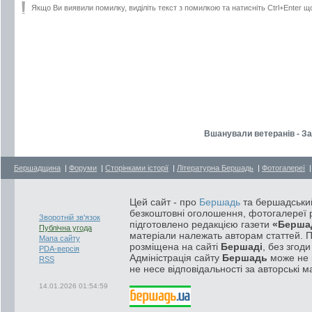
Якщо Ви виявили помилку, виділіть текст з помилкою та натисніть Ctrl+Enter щ
Вшанували ветеранів - З
Бершадщина
|
Форуми
|
Сторінками історії
|
Літературна Бершадь
|
Фотогалереї
Цей сайт - про
Бершадь
та бершадський
безкоштовні оголошення, фотогалереї р
Зворотній зв'язок
підготовлено редакцією газети
«Берша
Публічна угода
матеріали належать авторам статтей. 
Мапа сайту
розміщена на сайті
Бершаді
, без згод
PDA-версія
Адміністрація сайту
Бершадь
може не п
RSS
не несе відповідальності за авторські м
14.01.2026 01:54:59