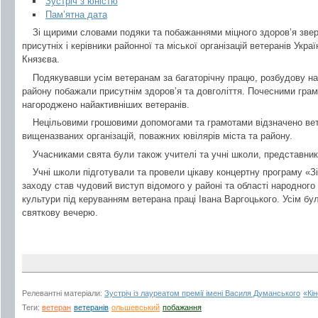
Зустріч з юністю
Пам’ятна дата
Зі щирими словами подяки та побажаннями міцного здоров’я зве
присутніх і керівники районної та міської організацій ветеранів У
Князєва.
Подякувавши усім ветеранам за багаторічну працю, розбудову наш
району побажали присутнім здоров’я та довголіття. Почесними гра
нагороджено найактивніших ветеранів.
Нецільовими грошовими допомогами та грамотами відзначено вете
вищеназваних організацій, поважних ювілярів міста та району.
Учасниками свята були також учителі та учні школи, представник
Учні школи підготували та провели цікаву концертну програму «З
заходу став чудовий виступ відомого у районі та області народного
культури під керуванням ветерана праці Івана Варгоцького. Усім бу
святкову вечерю.
Релевантні матеріали:
Зустріч із лауреатом премії імені Василя Думанського
«Кі
Теги:
ветеран
ветеранів
ольшевський
побажання