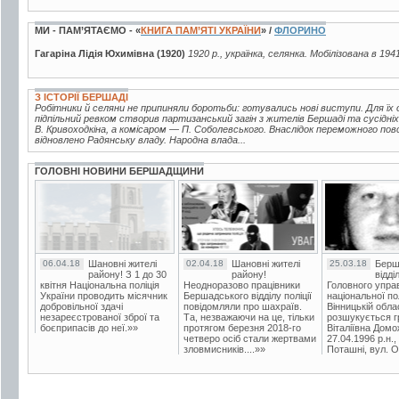
МИ - ПАМ’ЯТАЄМО - «
КНИГА ПАМ’ЯТІ УКРАЇНИ
» /
ФЛОРИНО
Гагаріна Лідія Юхимівна (1920)
1920 р., українка, селянка. Мобілізована в 194
З ІСТОРІЇ БЕРШАДІ
Робітники й селяни не припиняли боротьби: готувались нові виступи. Для їх ор
підпільний ревком створив партизанський загін з жителів Бершаді та сусідні
В. Кривоходкіна, а комісаром — П. Соболевського. Внаслідок переможного по
відновлено Радянську владу. Народна влада...
ГОЛОВНІ НОВИНИ БЕРШАДЩИНИ
06.04.18
Шановні жителі
02.04.18
Шановні жителі
25.03.18
Берш
району! З 1 до 30
району!
відді
квітня Національна поліція
Неодноразово працівники
Головного упра
України проводить місячник
Бершадського відділу поліції
національної пол
добровільної здачі
повідомляли про шахраїв.
Вінницькій обла
незареєстрованої зброї та
Та, незважаючи на це, тільки
розшукується гр
боєприпасів до неї.»»
протягом березня 2018-го
Віталіївна Домо
четверо осіб стали жертвами
27.04.1996 р.н.,
зловмисників....»»
Поташні, вул. Ос