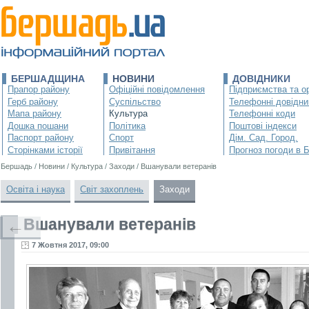
БЕРШАДЩИНА
НОВИНИ
ДОВІДНИКИ
Прапор району
Офіційні повідомлення
Підприємства та ор
Герб району
Суспільство
Телефонні довідни
Мапа району
Культура
Телефонні коди
Дошка пошани
Політика
Поштові індекси
Паспорт району
Спорт
Дім. Сад. Город.
Сторінками історії
Привітання
Прогноз погоди в 
Бершадь
/
Новини
/
Культура
/
Заходи
/
Вшанували ветеранів
Освіта і наука
Світ захоплень
Заходи
Вшанували ветеранів
←
7 Жовтня 2017, 09:00