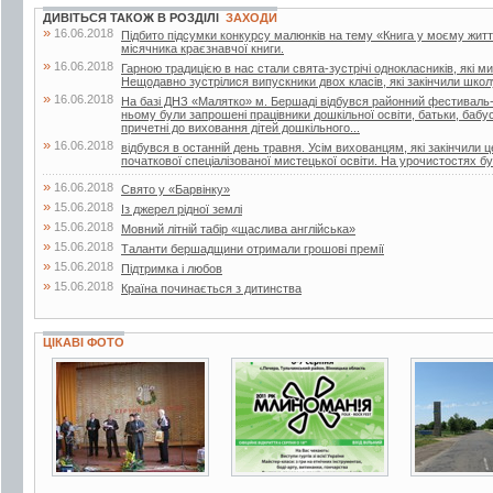
ДИВІТЬСЯ ТАКОЖ В РОЗДІЛІ
ЗАХОДИ
»
16.06.2018
Підбито підсумки конкурсу малюнків на тему «Книга у моєму житті»
місячника краєзнавчої книги.
»
16.06.2018
Гарною традицією в нас стали свята-зустрічі однокласників, які м
Нещодавно зустрілися випускники двох класів, які закінчили школу
»
16.06.2018
На базі ДНЗ «Малятко» м. Бершаді відбувся районний фестиваль-к
ньому були запрошені працівники дошкільної освіти, батьки, бабусі 
причетні до виховання дітей дошкільного...
»
16.06.2018
відбувся в останній день травня. Усім вихованцям, які закінчили 
початкової спеціалізованої мистецької освіти. На урочистостях бул
»
16.06.2018
Свято у «Барвінку»
»
15.06.2018
Із джерел рідної землі
»
15.06.2018
Мовний літній табір «щаслива англійська»
»
15.06.2018
Таланти бершадщини отримали грошові премії
»
15.06.2018
Підтримка і любов
»
15.06.2018
Країна починається з дитинства
ЦІКАВІ ФОТО
4 фото
8 фото
6 фото