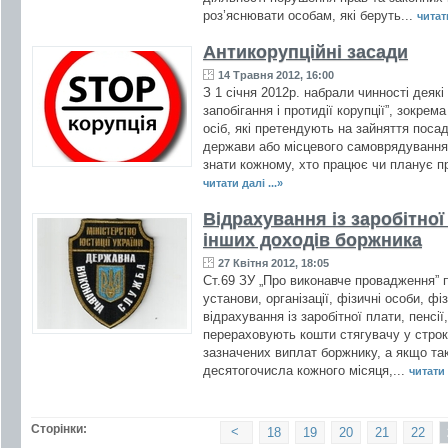
роз’яснювати особам, які беруть...
читати
Антикорупційні засади
14 Травня 2012, 16:00
З 1 січня 2012р. набрали чинності деякі
запобігання і протидії корупції”, зокре
осіб, які претендують на зайняття посад
держави або місцевого самоврядування
знати кожному, хто працює чи планує пр
читати далі ...»
Відрахування із заробітної 
інших доходів боржника
27 Квітня 2012, 18:05
Ст.69 ЗУ „Про виконавче провадження” 
установи, організації, фізичні особи, ф
відрахування із заробітної плати, пенсії
перераховують кошти стягувачу у строк
зазначених виплат боржнику, а якщо так
десятогочисла кожного місяця,...
читати 
Сторінки:
<
18
19
20
21
22