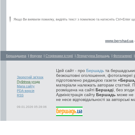
Якщо Ви виявили помилку, виділіть текст з помилкою та натисніть Ctrl+Enter щ
www.bershad.ua
Бершадщина
|
Форуми
|
Сторінками історії
|
Літературна Бершадь
|
Фотогалереї
Цей сайт - про
Бершадь
та бершадський
безкоштовні оголошення, фотогалереї р
Зворотній зв'язок
підготовлено редакцією газети
«Берша
Публічна угода
матеріали належать авторам статтей. 
Мапа сайту
розміщена на сайті
Бершаді
, без згод
PDA-версія
Адміністрація сайту
Бершадь
може не п
RSS
не несе відповідальності за авторські м
09.01.2026 05:28:06