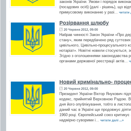
законів України. Умови і порядок викона
(посадових осіб) (далі - рішень), що ві
примусовому виконанню у разі...
читати д
Розірвання шлюбу
20 Червня 2012, 09:00
Набрав чинності Закон України «Про де
стану», яким передбачено ряд суттєвих
цивільного, Цивільно-процесуального ко
нотаріат». Новітні новели стосуються, 
Згідно з оголошеннями законодавства 
органами державної реєстрації актів...
ч
Новий кримінально- проце
20 Червня 2012, 09:00
Президент України Віктор Янукович пі
кодекс, прийнятий Верховною Радою. Він
дня його опублікування, тобто в листоп
даний час в Україні ще продовжує діяти
1960 році. Європейський союз критикує 
надмірно суворими і...
читати далі ...»