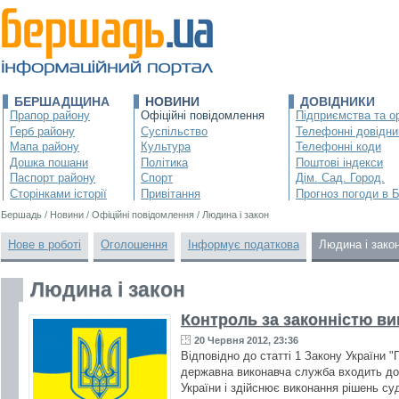
БЕРШАДЩИНА
НОВИНИ
ДОВІДНИКИ
Прапор району
Офіційні повідомлення
Підприємства та ор
Герб району
Суспільство
Телефонні довідни
Мапа району
Культура
Телефонні коди
Дошка пошани
Політика
Поштові індекси
Паспорт району
Спорт
Дім. Сад. Город.
Сторінками історії
Привітання
Прогноз погоди в 
Бершадь
/
Новини
/
Офіційні повідомлення
/
Людина і закон
Нове в роботі
Оголошення
Інформує податкова
Людина і зако
Людина і закон
Контроль за законністю в
20 Червня 2012, 23:36
Відповідно до статті 1 Закону України 
державна виконавча служба входить до 
України і здійснює виконання рішень суд