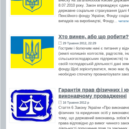
внеску на загальнообов’язкове державн
8.07.2010 року. Закон впроваджує єдин
державне соціальне страхування (далі Є
Пенсійного фонду України, Фонду соціа
випадків на виробництві, Фонду...
читати 
Хто винен, або що робити?
29 Травня 2012, 22:29
Гострим і болючим нині є питання у ві
(землі колишніх колгоспів, радгоспів, 
сільськогосподарських підприємств) та
своїй господарській діяльності дані зе
фонду.Щоб зорієнтуватися, якою має бут
необхідно спочатку проаналізувати зако
Гарантія прав фізичних і ю
виконавчому провадженні
16 Травня 2012 р
Стаття 6 Закону України «Про виконавч
фізичних та юридичних осіб у виконав
тому, що державний виконавець зобов’я
права відповідно до вимог чинного зако
діяльності порушення прав та законних 