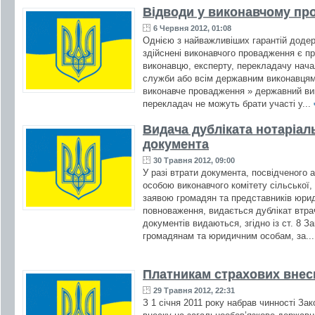
Відводи у виконавчому пр
6 Червня 2012, 01:08
Однією з найважливіших гарантій додер
здійснені виконавчого провадження є пр
виконавцю, експерту, перекладачу нача
служби або всім державним виконавцям 
виконавче провадження » державний вико
перекладач не можуть брати участі у...
Видача дубліката нотаріал
документа
30 Травня 2012, 09:00
У разі втрати документа, посвідченого 
особою виконавчого комітету сільської,
заявою громадян та представників юриди
повноваження, видається дублікат втра
документів видаються, згідно із ст. 8 З
громадянам та юридичним особам, за..
Платникам страхових внес
29 Травня 2012, 22:31
З 1 січня 2011 року набрав чинності Зак