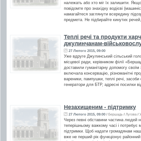
належать або хто міг їх залишити. Якщ
повідомте про знахідку водієві (машиніст
намагайтеся заглянути всередину підозр
предмета. Не підбирайте кинутих речей,
Теплі речі та продукти хар
джулинчанам-військовосл
27 Лютого 2015, 09:00
Уже вдруге Джулинський сільський гол
місцевої ради, керівником філії «Берш
доставили гуманітарну допомогу своїм
включала консервацію, різноманітні пр
вареники, пампушки, теплі речі, засоби 
генератори для БТР, адресні посилки ві
Незахищеним - підтримку
27 Лютого 2015, 09:00
/
Бершадь
/
Лугова
/
Через певні обставини частина людей 
теперішньому важкому часі і потребує м
підтримки. Щоб надати громадянам наш
вже не перший рік функціонує районний 