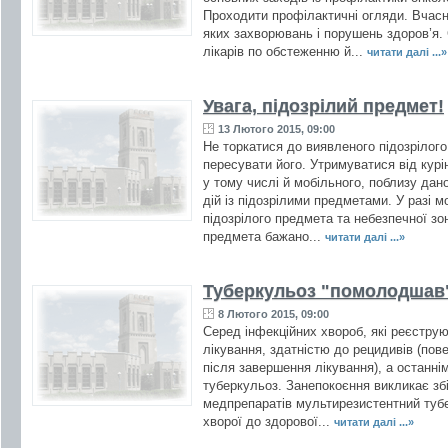
Проходити профілактичні огляди. Вчасн
яких захворювань і порушень здоров’я. 
лікарів по обстеженню й...
читати далі ...»
Увага, підозрілий предмет!
13 Лютого 2015, 09:00
Не торкатися до виявленого підозрілого
пересувати його. Утримуватися від курін
у тому числі й мобільного, поблизу да
дій із підозрілими предметами. У разі 
підозрілого предмета та небезпечної зон
предмета бажано...
читати далі ...»
Туберкульоз "помолодшав"
8 Лютого 2015, 09:00
Серед інфекційних хвороб, які реєструю
лікування, здатністю до рецидивів (пов
після завершення лікування), а останнім
туберкульоз. Занепокоєння викликає збі
медпрепаратів мультирезистентний тубе
хворої до здорової...
читати далі ...»