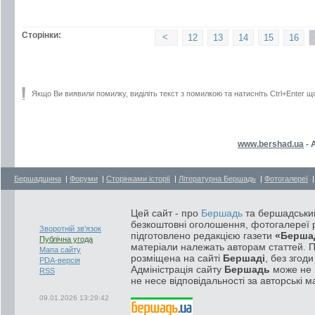
Сторінки:
<
12
13
14
15
16
Якщо Ви виявили помилку, виділіть текст з помилкою та натисніть Ctrl+Enter щ
www.bershad.ua
- 
Бершадщина
|
Форуми
|
Сторінками історії
|
Літературна Бершадь
|
Фотогалереї
Цей сайт - про
Бершадь
та бершадський
безкоштовні оголошення, фотогалереї р
Зворотній зв'язок
підготовлено редакцією газети
«Берша
Публічна угода
матеріали належать авторам статтей. 
Мапа сайту
розміщена на сайті
Бершаді
, без згод
PDA-версія
Адміністрація сайту
Бершадь
може не п
RSS
не несе відповідальності за авторські м
09.01.2026 13:29:42