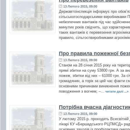
13 Лютого 2015, 09:00
Державтоінспекція інформує про обов’я
сільськогосподарськими виробниками 
небезпечних вантажів під час здійснення
минулих років свідчить, що характерн
таких вантажів є перевезення агрохімік
правило, сільгоспвиробниками агрохімік
Про правила пожежної без
13 Лютого 2015, 09:00
Станом на 28 січня 2015 року на терито
прямі збитки на суму 53800 грн. А за ан
пожеж, збитки від них – 61000 грн. За с
громадянин, а торік за цей час факти см
основними причинами виникнення пожеж
поводження з вогнем; –...
читати далі ...»
Потрібна вчасна діагности
13 Лютого 2015, 09:00
У лютому 2015 р. проходить Всесвітній 
лікарі КУ «Бершадського РЦПМСД» рад
основних заходів із профілактики онко