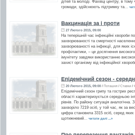
дітей та молоді. Фахівці центру, в тому
громади, здійснюють підтримку та...
чит
Вакцинація за і проти
27 Лютого 2015, 09:00
На теперішній час інфекційні хвороби п
захворюваності та смертності населен
захворюваності на інфекції, для яких і
профілактики, – це досягнення високого
імунітету завдяки використанню високо
захист організму від інфекційної хвороб
Епідемічний сезон - середн
20 Лютого 2015, 09:00
/
Поташня
/
Ставки
/
Епідемічний сезон грипу та гострих респ
області характеризується середньою ін
рівнів. По району ситуація аналогічна. 
захворіло 7219 осіб, у той час, як за ве
цифра становила 3315 осіб, серед яких п
щотижневий...
читати далі ...»
Про перевезення вантажів