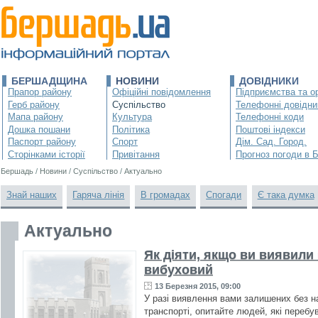
БЕРШАДЩИНА
НОВИНИ
ДОВІДНИКИ
Прапор району
Офіційні повідомлення
Підприємства та ор
Герб району
Суспільство
Телефонні довідни
Мапа району
Культура
Телефонні коди
Дошка пошани
Політика
Поштові індекси
Паспорт району
Спорт
Дім. Сад. Город.
Сторінками історії
Привітання
Прогноз погоди в 
Бершадь
/
Новини
/
Суспільство
/
Актуально
Знай наших
Гаряча лінія
В громадах
Спогади
Є така думка
Актуально
Як діяти, якщо ви виявили
вибуховий
13 Березня 2015, 09:00
У разі виявлення вами залишених без 
транспорті, опитайте людей, які перебу