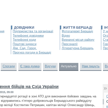
ДОВІДНИКИ
ЖИТТЯ БЕРШАДІ
І
ння
Підприємства та організації
Фотогалереї Бершаді
У н
Телефонні довідники
Відео
Ог
Телефонні коди
Визначні місця району
Ста
Поштові індекси
Персоналії
Гор
Дім. Сад. Город.
Літературна Бершадь
Про
Прогноз погоди в Бершаді
Спогади
Є така думка
Відгуки
Актуально
Нам пишуть
В
ння бійців на Схід України
2015, 09:00
тирнадцятої ротації в зоні АТО для виконання бойових завдань на
О
и відправились п’ятеро добровольців Бершадського райвідділу
йор міліції Костянтин Петришин, капітан міліції Олександр Швець,
К