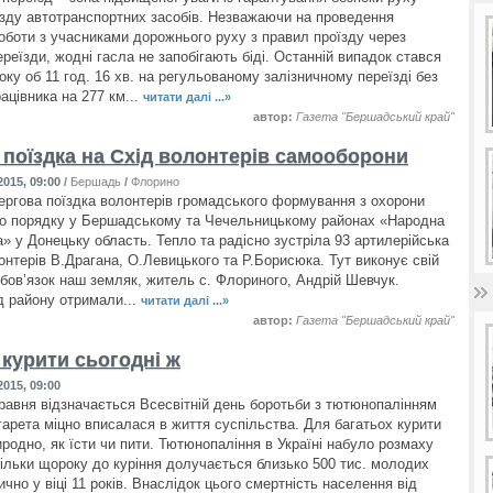
оїзду автотранспортних засобів. Незважаючи на проведення
 роботи з учасниками дорожнього руху з правил проїзду через
ереїзди, жодні гасла не запобігають біді. Останній випадок стався
оку об 11 год. 16 хв. на регульованому залізничному переїзді без
ацівника на 277 км...
читати далі ...»
автор:
Газета "Бершадський край"
 поїздка на Схід волонтерів самооборони
015, 09:00
/
Бершадь
/
Флорино
ергова поїздка волонтерів громадського формування з охорони
о порядку у Бершадському та Чечельницькому районах «Народна
» у Донецьку область. Тепло та радісно зустріла 93 артилерійська
онтерів В.Драгана, О.Левицького та Р.Борисюка. Тут виконує свій
обов’язок наш земляк, житель с. Флориного, Андрій Шевчук.
д району отримали...
читати далі ...»
автор:
Газета "Бершадський край"
 курити сьогодні ж
015, 09:00
равня відзначається Всесвітній день боротьби з тютюнопалінням
гарета міцно вписалася в життя суспільства. Для багатьох курити
иродно, як їсти чи пити. Тютюнопаління в Україні набуло розмаху
скільки щороку до куріння долучається близько 500 тис. молодих
но у віці 11 років. Внаслідок цього смертність населення від