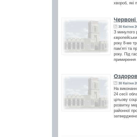
хвороб, які п
Червоні
30 Квітня 2
З минулого р
європейськи
року 8-ме тр
пам’яті та 
року. Під г
примирення 
Оздоров
30 Квітня 2
На виконанн
24 сесії об
цільову соц
розвитку ме
районної пр
затверджена