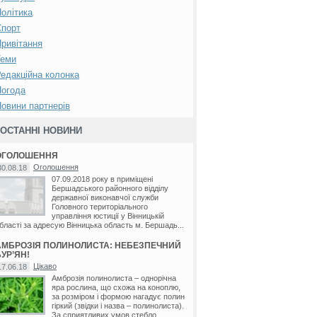
олітика
Спорт
ривітання
Теми
едакційна колонка
Погода
овини партнерів
ОСТАННІ НОВИНИ
ОГОЛОШЕННЯ
Оголошення
30.08.18
07.09.2018 року в приміщені
Бершадського районного відділу
державної виконавчої служби
Головного територіального
управління юстиції у Вінницькій
бласті за адресую Вінницька область м. Бершадь...
АМБРОЗІЯ ПОЛИНОЛИСТА: НЕБЕЗПЕЧНИЙ
УР’ЯН!
Цікаво
17.06.18
Амброзія полинолиста – однорічна
яра рослина, що схожа на коноплю,
за розміром і формою нагадує полин
гіркий (звідки і назва – полинолиста).
За сприятливих умов стебло