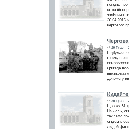
поїздів, пр
агітаційної
залізничні п
26.04.2015 р
чергового пр
Чергова
29 Травня 2
Відбулася ч
громадськог
самооборона
бригада вол
військовий 
Допомогу ві
Кидайте
29 Травня 2
Щороку 31 т
На жаль, си
так само пр
епідемії, о
людей фактич