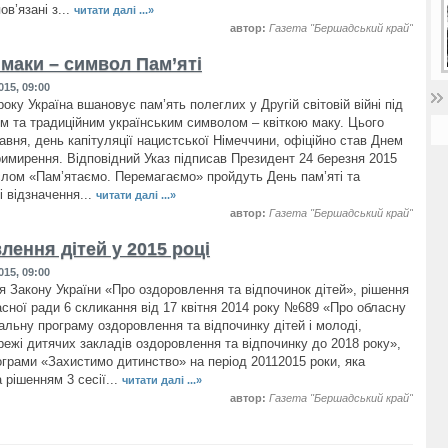
ов’язані з...
читати далі ...»
автор:
Газета "Бершадський край"
 маки – символ Пам’яті
015, 09:00
оку Україна вшановує пам’ять полеглих у Другій світовій війні під
м та традиційним українським символом – квіткою маку. Цього
авня, день капітуляції нацистської Німеччини, офіційно став Днем
примирення. Відповідний Указ підписав Президент 24 березня 2015
аслом «Пам’ятаємо. Перемагаємо» пройдуть День пам’яті та
і відзначення...
читати далі ...»
автор:
Газета "Бершадський край"
лення дітей у 2015 році
015, 09:00
я Закону України «Про оздоровлення та відпочинок дітей», рішення
ласної ради 6 скликання від 17 квітня 2014 року №689 «Про обласну
іальну програму оздоровлення та відпочинку дітей і молоді,
режі дитячих закладів оздоровлення та відпочинку до 2018 року»,
ограми «Захистимо дитинство» на період 20112015 роки, яка
 рішенням 3 сесії...
читати далі ...»
автор:
Газета "Бершадський край"