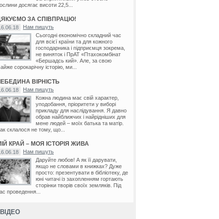
ослини досягає висоти 22,5...
ДЯКУЄМО ЗА СПІВПРАЦЮ!
Нам пишуть
16.06.18
Сьогодні економічно складний час
для всієї країни та для кожного
господарника і підприємця зокрема,
не виняток і ПрАТ «Птахокомбінат
«Бершадсь кий». Але, за свою
айже сорокарічну історію, ми...
ЛЕБЕДИНА ВІРНІСТЬ
Нам пишуть
16.06.18
Кожна людина має свій характер,
уподобання, пріоритети у виборі
прикладу для наслідування. Я давно
обрав найближчих і найрідніших для
мене людей – моїх батька та матір.
ак склалося не тому, що...
ІЙ КРАЙ – МОЯ ІСТОРІЯ ЖИВА
Нам пишуть
16.06.18
Даруйте любов! А як її дарувати,
якщо не словами в книжках? Дуже
просто: презентувати в бібліотеку, де
юні читачі із захопленням гортають
сторінки творів своїх земляків. Під
ас проведення...
ВІДЕО