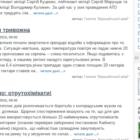
енант міліції Сергій Куценко, лейтенант міліції Сергій Марущак та
П
іліції Володимир Кулинич. За цей час у зоні проведення АТО
е тридцять сім...
читати далі ...»
автор:
Газета "Бершадський край"
П
я тривожна
Р
2015, 09:00
вління почали звертатися орендарі водойм з інформацією про те,
Н
а. Ситуація невтішна, адже температура повітря не падає нижче 20
 за прогнозами на серпень – спека посилиться. Якщо подивитись з
гляду, в нашому регіоні занадто зарегульовані річки. В
на 6,4 кілометра річки припадає один ставок площею 20 гектарів
гектари ставків на...
читати далі ...»
автор:
Газета "Бершадський край"
о: отрутохімікати!
о
2015, 09:00
теплих днів розпочинається боротьба з колорадським жуком на
 ділянках. Щорічні спостереження вказують на те, що для цих
Б
йоні використовується близько 15 найменувань отрутохімікатів.
ніторинг (планові перевірки заборонені постановою Кабінету
країни) свідчать, що найчастіше громадяни закуповують
ти на ринку та у мігруючих по селах...
читати далі ...»
автор:
Газета "Бершадський край"