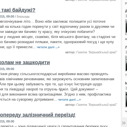
р
 такі байдужі?
015, 09:00
/
Бершадь
вгоочікуване літо… Воно ніби закликає полишити усі поточні
ай на кілька годин поринути у світ відпочинку разом із друзями чи
 чи завжди ми бачимо ту красу, яку очікуємо побачити?
и у людних місцях, скажімо, біля міського фонтану, на стадіоні чи
м
дко бачимо розкидані пляшки, пакети, одноразовий посуд і ще купу
ни, що її принесли...
читати далі ...»
автор:
Газета "Бершадський край"
олам не зашкодити
015, 09:00
ітіння ріпаку сільськогосподарські виробники масово проводять
Т
івів хімічними речовинами, які загрожують основним запилювачам
М
Але при цьому забувають про те, що існує Інструкція щодо
я та ліквідації хвороб та отруєнь бджіл. Цей документ –
 для виконання всіма організаціями. Згідно з ним, профілактика
ується на суворому дотриманні...
читати далі ...»
автор:
Газета "Бершадський край"
ч
попереду залізничний переїзд!
015, 09:00
переїзд – зона підвищеної уваги із гарантування безпеки руху