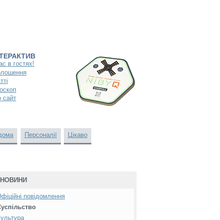
НТЕРАКТИВ
ас в гостях!
олошення
тті
оскоп
 сайт
дома
Персоналії
Цікаво
НОВИНИ
фіційні повідомлення
Суспільство
ультура