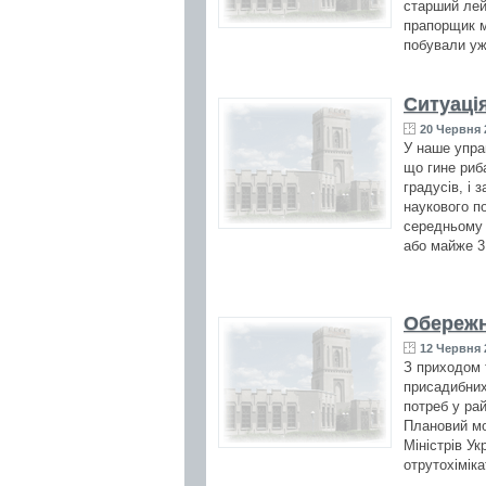
старший лейт
прапорщик м
побували уж
Ситуаці
20 Червня 
У наше упра
що гине риб
градусів, і
наукового по
середньому 
або майже 3 
Обережн
12 Червня 
З приходом 
присадибних
потреб у ра
Плановий мо
Міністрів У
отрутохіміка