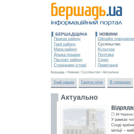
БЕРШАДЩИНА
НОВИНИ
Прапор району
Офіційні повідомле
Герб району
Суспільство
Мапа району
Культура
Дошка пошани
Політика
Паспорт району
Спорт
Сторінками історії
Привітання
Бершадь
/
Новини
/
Суспільство
/
Актуально
Знай наших
Гаряча лінія
В громадах
Актуально
Відрядже
20 Червня 
У рамках чо
Сході країн
міліції – ма