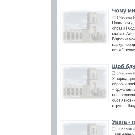
Чому ми
5 Червня 2
Почалося до
справи і бод
сім’єю. Але
Відпочиваюч
парку, нері
всякої всячи
Щоб бдж
5 Червня 2
У період цв
обробки пос
– бджолам. 
попередженн
обов’язковий
отруєнь баз
Увага - 
5 Червня 2
Залізничний 