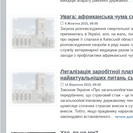
виборців апарату районної державної...
Увага: африканська чума с
9 Жовтня 2015, 09:00
Загроза розповсюдження смертельної а
припинилась в Україні, але, на жаль, 
про окремі її спалахи в Київській облас
розповсюдження хвороби в ряді інших о
службу ветеринарної медицини разом і
заходи з профілактики африканської чу
Легалізація заробітної пла
найактуальніших питань с
14 Вересня 2015, 09:00
Законом України «Про загальнообов’язк
передбачено, що страховий стаж – це п
загальнообов’язковому державному пенс
щомісяця сплачені страхові внески в су
внесок. Тобто, якщо працівнику нарахо
законодавчо встановленого...
читати далі 
Хто, як не ми?