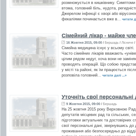
розмножується в кишківнику. Симптоми
втома, головний біль, нудота, регидність
Джерелом інфекції є хворі або вірусоносі
фекаліями починається вже в...
читати да
Сімейний лікар - майже чл
16 Жовтня 2015, 09:00
/
Бершадь
/
Лісниче
/
Сімейна медицина існує у всьому світі. 
Часто сімейних лікарів вважають «унів
цілим рядом недуг, хоча вони не заміня
проводять операцій. Що собою представ
у місті та районі, як їм працюється післ
розповіла головний...
читати далі ...»
Уточніть свої персональні 
9 Жовтня 2015, 09:00
/
Бершадь
На 25 жовтня 2015 року Верховною Радо
депутатів місцевих рад та сільських, с
підготовки актуальних та достовірних с
свої персональні дані, звернувшись до 
проживання або безпосередньо до відд