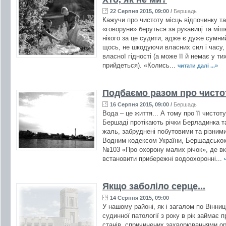
22 Серпня 2015, 09:00
/
Бершадь
Кажучи про чистоту місць відпочинку та
«говоруни» беруться за рукавиці та міш
нікого за це судити, адже є дуже сумни
щось, не шкодуючи власних сил і часу, а
власної гідності (а може її й немає у т
прийдеться). «Колись...
читати далі ...»
Подбаємо разом про чистот
16 Серпня 2015, 09:00
/
Бершадь
Вода – це життя... А тому про її чистот
Бершаді протікають річки Берладинка т
жаль, забруднені побутовими та різними
Водним кодексом України, Бершадсько
№103 «Про охорону малих річок», де вк
встановити прибережні водоохоронні...
Якщо заболіло серце...
14 Серпня 2015, 09:00
У нашому районі, як і загалом по Вінниць
судинної патології з року в рік займає п
станів, спричинених захворюваннями орга