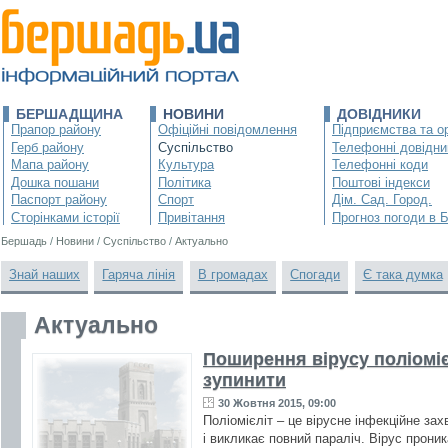
БЕРШАДЩИНА
НОВИНИ
ДОВІДНИКИ
Прапор району
Офіційні повідомлення
Підприємства та ор
Герб району
Суспільство
Телефонні довідни
Мапа району
Культура
Телефонні коди
Дошка пошани
Політика
Поштові індекси
Паспорт району
Спорт
Дім. Сад. Город.
Сторінками історії
Привітання
Прогноз погоди в 
Бершадь
/
Новини
/
Суспільство
/
Актуально
Знай наших
Гаряча лінія
В громадах
Спогади
Є така думка
Актуально
Поширення вірусу поліомієл
зупинити
30 Жовтня 2015, 09:00
Поліомієліт – це вірусне інфекційне з
і викликає повний параліч. Вірус проник