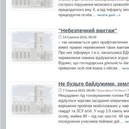
гострого порушення мозкового кровообігу
працездатного віку 4, а від інфаркту міо
працездатна особа....
читати далі ...»
"Небезпечний вантаж"
14 Серпня 2015, 09:00
– так називається цикл профілактичних
вимог правил перевезення таких вантажі
Про них інформує т.в.о. начальника В
перевезення повинні відбуватися згідно
Відомо, що господарська діяльність баг
приватних осіб пов’язана з обігом...
читат
Не будьте байдужими, земл
7 Серпня 2015, 09:00
/
Березівка
/
Осіївка
/
Т
Нещодавно під головуванням голови Р
відбулося чергове засідання оперативно
вирішення проблем мобілізованих у навч
гвардії та ЗСУ осіб. У ході 1-5 хвиль мо
особу, майже 80 – під час шостої. 66 п
посвідчення учасників бойових дій....
чи