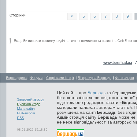
Сторінки:
<
5
6
7
8
9
Якщо Ви виявили помилку, виділіть текст з помилкою та натисніть Ctrl+Enter щ
www.bershad.ua
- 
Бершадщина
|
Форуми
|
Сторінками історії
|
Літературна Бершадь
|
Фотогалереї
Цей сайт - про
Бершадь
та бершадський
безкоштовні оголошення, фотогалереї р
Зворотній зв'язок
підготовлено редакцією газети
«Берша
Публічна угода
матеріали належать авторам статтей. 
Мапа сайту
розміщена на сайті
Бершаді
, без згод
PDA-версія
Адміністрація сайту
Бершадь
може не п
RSS
не несе відповідальності за авторські м
08.01.2026 15:18:35