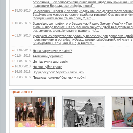
безпечним, щоб запобігти вчиненню ними і щодо них кримінальни
працівники Бершадського відділу поліції...
»
15.06.2018
За останніх 10 років у лісових угіддях нашого держлісгоспу загин
Зафіксовано масове всихання граба на території Сумівського лісни
Ободівському лісництві на площі 2,8 га,...
»
15.06.2018
Відповідно до прийнятого Верховною Радою Закону України «Про 
України щодо посилення соціального захисту дітей та підтримки сі
регламентує функціонування патронатної...
»
01.04.2018
Туберкульоз представляє реальну небезпеку для дорослих і дітей.
проникненням в організм туберкульозних мікобактерій, які живут
(у мокротинні, сечі, калі й ін.), а також у...
»
01.04.2018
Як не загрузнути у смітті?
»
01.04.2018
Атопічний дерматит
»
01.04.2018
Ця підступна дисплазія
»
16.03.2018
Не знищуйте красу
»
16.03.2018
Водні ресурси: берегти і захищати
»
03.03.2018
Правила пожежної безпеки у побуті
ЦІКАВІ ФОТО
3 фото
2 фото
8 фото