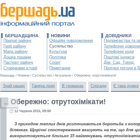
БЕРШАДЩИНА
НОВИНИ
ДОВІДНИКИ
Прапор району
Офіційні повідомлення
Підприємства та ор
Герб району
Суспільство
Телефонні довідни
Мапа району
Культура
Телефонні коди
Дошка пошани
Політика
Поштові індекси
Паспорт району
Спорт
Дім. Сад. Город.
Сторінками історії
Привітання
Прогноз погоди в 
Бершадь
/
Новини
/
Суспільство
/
Актуально
/
Обережно: отрутохімікати!
Знай наших
Гаряча лінія
В громадах
Спогади
Є така думка
Обережно: отрутохімікати!
←
12 Червня 2015, 09:00
З приходом теплих днів розпочинається боротьба з коло
ділянках. Щорічні спостереження вказують на те, що для ци
використовується близько 15 найменувань отрутохімікатів