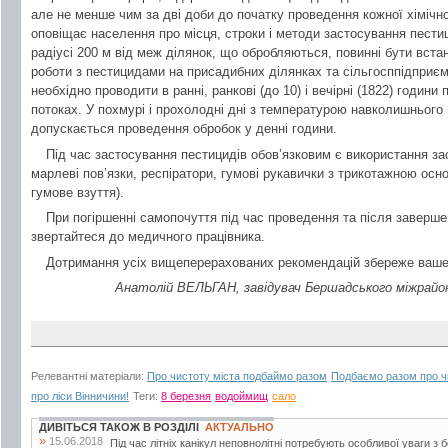
але не менше чим за дві доби до початку проведення кожної хімічно
оповіщає населення про місця, строки і методи застосування пестиц
радіусі 200 м від меж ділянок, що обробляються, повинні бути вста
роботи з пестицидами на присадибних ділянках та сільгосппідприє
необхідно проводити в ранні, ранкові (до 10) і вечірні (1822) години
потоках. У похмурі і прохолодні дні з температурою навколишнього 
допускається проведення обробок у денні години.
Під час застосування пестицидів обов’язковим є використання зас
марлеві пов’язки, респіратори, гумові рукавички з трикотажною осн
гумове взуття).
При погіршенні самопочуття під час проведення та після заверше
звертайтеся до медичного працівника.
Дотримання усіх вищеперерахованих рекомендацій збереже ваше 
Анатолій ВЕЛЬГАН, завідувач Бершадського міжрайон
Релевантні матеріали:
Про чистоту міста подбаймо разом
Подбаємо разом про чи
про ліси Вінничини!
Теги:
8 березня
водоймищ
сало
ДИВІТЬСЯ ТАКОЖ В РОЗДІЛІ
АКТУАЛЬНО
»
15.06.2018
Під час літніх канікул неповнолітні потребують особливої уваги з 