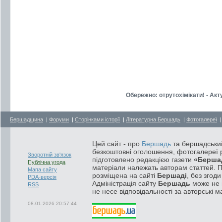
Обережно: отрутохімікати! - Ак
Бершадщина
|
Форуми
|
Сторінками історії
|
Літературна Бершадь
|
Фотогалереї
Цей сайт - про
Бершадь
та бершадський
безкоштовні оголошення, фотогалереї р
Зворотній зв'язок
підготовлено редакцією газети
«Берша
Публічна угода
матеріали належать авторам статтей. 
Мапа сайту
розміщена на сайті
Бершаді
, без згод
PDA-версія
Адміністрація сайту
Бершадь
може не п
RSS
не несе відповідальності за авторські м
08.01.2026 20:57:44