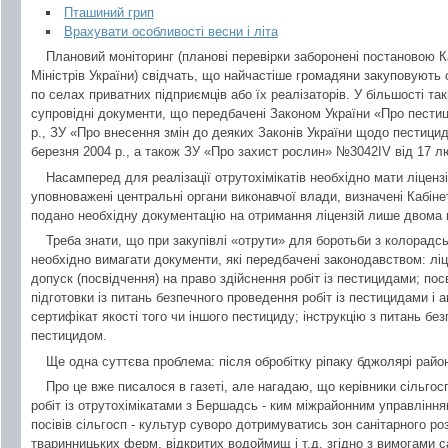
Пташиний грип
Врахувати особливості весни і літа
Плановий моніторинг (планові перевірки заборонені постановою К
Міністрів України) свідчать, що найчастіше громадяни закуповують 
по селах приватних підприємців або їх реалізаторів. У більшості так
супровідні документи, що передбачені Законом України «Про пестици
р., ЗУ «Про внесення змін до деяких Законів України щодо пестициді
березня 2004 р., а також ЗУ «Про захист рослин» №3042IV від 17 лю
Насамперед для реалізації отрутохімікатів необхідно мати ліценз
уповноважені центральні органи виконавчої влади, визначені Кабінет
подано необхідну документацію на отримання ліцензій лише двома 
Треба знати, що при закупівлі «отрути» для боротьби з колорадс
необхідно вимагати документи, які передбачені законодавством: лі
допуск (посвідчення) на право здійснення робіт із пестицидами; по
підготовки із питань безпечного проведення робіт із пестицидами і 
сертифікат якості того чи іншого пестициду; інструкцію з питань без
пестицидом.
Ще одна суттєва проблема: після обробітку ріпаку бджолярі райо
Про це вже писалося в газеті, але нагадаю, що керівники сільгос
робіт із отрутохімікатами з Бершадсь - ким міжрайонним управлінн
посівів сільгосп - культур суворо дотримуватись зон санітарного ро
тваринницьких ферм, відкритих водоймищ і т.д. згідно з вимогами с