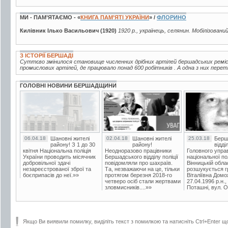
МИ - ПАМ’ЯТАЄМО - «
КНИГА ПАМ’ЯТІ УКРАЇНИ
» /
ФЛОРИНО
Килівник Ілько Васильович (1920)
1920 р., українець, селянин. Мобілізовани
З ІСТОРІЇ БЕРШАДІ
Суттєво змінилося становище численних дрібних артілей бершадських ремісни
промислових артілей, де працювало понад 600 робітників . А одна з них пере
ГОЛОВНІ НОВИНИ БЕРШАДЩИНИ
06.04.18
Шановні жителі
02.04.18
Шановні жителі
25.03.18
Берш
району! З 1 до 30
району!
відді
квітня Національна поліція
Неодноразово працівники
Головного упра
України проводить місячник
Бершадського відділу поліції
національної пол
добровільної здачі
повідомляли про шахраїв.
Вінницькій обла
незареєстрованої зброї та
Та, незважаючи на це, тільки
розшукується гр
боєприпасів до неї.»»
протягом березня 2018-го
Віталіївна Домо
четверо осіб стали жертвами
27.04.1996 р.н.,
зловмисників....»»
Поташні, вул. Ос
Якщо Ви виявили помилку, виділіть текст з помилкою та натисніть Ctrl+Enter щ