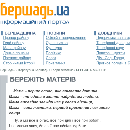
БЕРШАДЩИНА
НОВИНИ
ДОВІДНИКИ
Прапор району
Офіційні повідомлення
Підприємства та ор
Герб району
Суспільство
Телефонні довідни
Мапа району
Культура
Телефонні коди
Дошка пошани
Політика
Поштові індекси
Паспорт району
Спорт
Дім. Сад. Город.
Сторінками історії
Привітання
Прогноз погоди в 
Бершадь
/
Літературна Бершадь
/
Твори земляків
/
БЕРЕЖІТЬ МАТЕРІВ
БЕРЕЖІТЬ МАТЕРІВ
Мама – перше слово, яке вимовляє дитина.
Мама – ти єдина в житті найрідніша людина.
Мама виглядає завжди нас у свого віконця,
Мама – сива ластівка, перший промінчик ласкавого
сонця.
Ну, а ми все в бігах, все при ділі і все при роботі,
І не маємо часу, бо свої нас обсіли турботи.