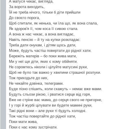
А матуся чекає, вигляда,
За ворота виходить,
Їй не треба нічого, тільки б діти прийшли
До своєго порога,
Щоб спитали, як ненька, чи їла що, як вона спала,
Як здоров'я її, чом коса її сивою стала.
А вона ж нас чекає, а вона вигладає,
Навіть пенсію – й ту на купки розкладає:
Треба дати онукам, і дітям щось дати,
Може, будуть частіш повертати до рідної хати.
Бережіть матерів – бо поки жива мати,
Ми у неї ще діти, яких є кому обійняти.
Не соромтесь ніколи і цілуйте матусині руки,
Щоб не було так важко у хвилини страшної розлуки.
Тож приходьте до них,
Не чекайте дзвінка, телеграми.
Буде пізно спішить, коли скажуть – немає вже мами.
Будуть сльози рікою, і рватися серце від горя,
Вже не стріне вас мама, до серця свого не пригорне,
І у горі й журбі цілувати ви будете мамині руки,
Такі рідні вони – але руки ті будуть холодні.
Тож частіш повертайте до рідної хати,
Поки мати жива,
Поки є нас кому зустрічати.