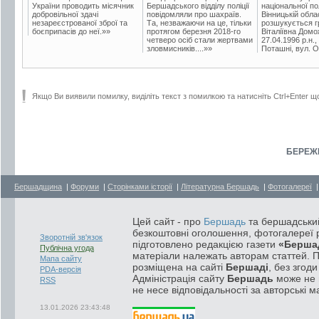
України проводить місячник
Бершадського відділу поліції
національної пол
добровільної здачі
повідомляли про шахраїв.
Вінницькій обла
незареєстрованої зброї та
Та, незважаючи на це, тільки
розшукується гр
боєприпасів до неї.»»
протягом березня 2018-го
Віталіївна Домо
четверо осіб стали жертвами
27.04.1996 р.н.,
зловмисників....»»
Поташні, вул. Ос
Якщо Ви виявили помилку, виділіть текст з помилкою та натисніть Ctrl+Enter щ
БЕРЕЖІ
Бершадщина
|
Форуми
|
Сторінками історії
|
Літературна Бершадь
|
Фотогалереї
Цей сайт - про
Бершадь
та бершадський
безкоштовні оголошення, фотогалереї р
Зворотній зв'язок
підготовлено редакцією газети
«Берша
Публічна угода
матеріали належать авторам статтей. 
Мапа сайту
розміщена на сайті
Бершаді
, без згод
PDA-версія
Адміністрація сайту
Бершадь
може не п
RSS
не несе відповідальності за авторські м
13.01.2026 23:43:48