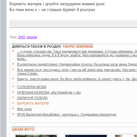
Бережіть матерів і цілуйте натруджені мамині руки.
Бо поки вони є – не страшні буревії й розлуки
Теги:
ЗНО
пенсію
ДИВІТЬСЯ ТАКОЖ В РОЗДІЛІ
ТВОРИ ЗЕМЛЯКІВ
»
…у руках стискаю ніж. Тихо продираюся між деревами. Ступаю обережно. Дивл
Вона невелика і руда. А я ЇЇ мушу знайти. Далі направлюся до гущавини з м
вона...
»
В електричці людей повно, Надзвичайна тіснота. На колінах везе жінка Здор
»
Все змінюється, все кудись тече, І ми на цій землі лиш тимчасово. Настане
тільки Слово.
»
Кажуть, щастя важко мати, Бо його треба впіймати. А секрет увесь у тім, Що
»
СОЛОВ’ЇНА МОВА
»
НІЧЕНЬКА КАЗКОВА, або Новий рік у лісі
»
ОБЛИЧЧЯ ГОЛОДУ
»
БЕРЕЖІТЬ МАТЕРІВ
»
Моє село
»
КРУК Валентині Михайлівні – жительці с. Голдашівки присвячую
ЦІКАВІ ФОТО