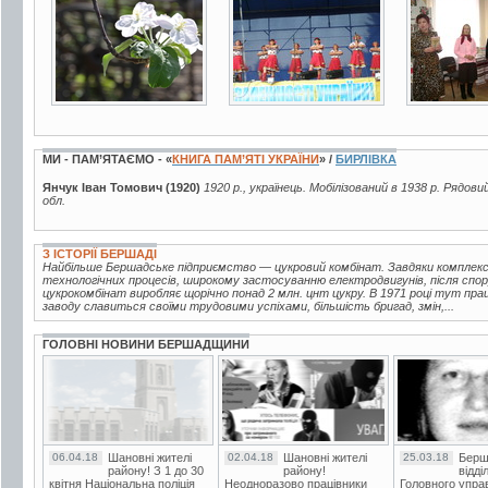
19 фото
6 фото
2 фото
МИ - ПАМ’ЯТАЄМО - «
КНИГА ПАМ’ЯТІ УКРАЇНИ
» /
БИРЛІВКА
Янчук Іван Томович (1920)
1920 р., українець. Мобілізований в 1938 р. Рядови
обл.
З ІСТОРІЇ БЕРШАДІ
Найбільше Бершадське підприємство — цукровий комбінат. Завдяки комплексн
технологічних процесів, широкому застосуванню електродвигунів, після спор
цукрокомбінат виробляє щорічно понад 2 млн. цнт цукру. В 1971 році тут пра
заводу славиться своїми трудовими успіхами, більшість бригад, змін,...
ГОЛОВНІ НОВИНИ БЕРШАДЩИНИ
06.04.18
Шановні жителі
02.04.18
Шановні жителі
25.03.18
Берш
району! З 1 до 30
району!
відді
квітня Національна поліція
Неодноразово працівники
Головного упра