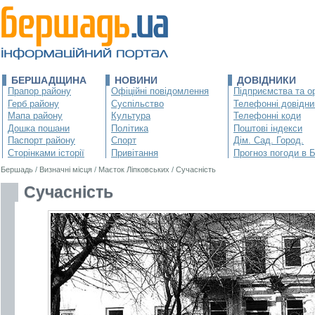
БЕРШАДЩИНА
НОВИНИ
ДОВІДНИКИ
Прапор району
Офіційні повідомлення
Підприємства та ор
Герб району
Суспільство
Телефонні довідни
Мапа району
Культура
Телефонні коди
Дошка пошани
Політика
Поштові індекси
Паспорт району
Спорт
Дім. Сад. Город.
Сторінками історії
Привітання
Прогноз погоди в 
Бершадь
/
Визначні місця
/
Маєток Ліпковських
/
Сучасність
Сучасність