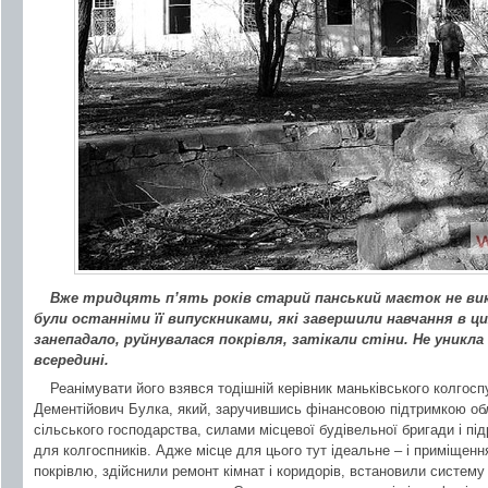
Вже тридцять п’ять років старий панський маєток не ви
були останніми її випускниками, які завершили навчання в 
занепадало, руйнувалася покрівля, затікали стіни. Не уникл
всередині.
Реанімувати його взявся тодішній керівник маньківського колгос
Дементійович Булка, який, заручившись фінансовою підтримкою обл
сільського господарства, силами місцевої будівельної бригади і під
для колгоспників. Адже місце для цього тут ідеальне – і приміщення,
покрівлю, здійснили ремонт кімнат і коридорів, встановили систему 