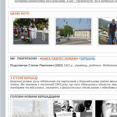
родовими перипетіями його власників. А ще – таємничістю, бо в радянські ча
ЦІКАВІ ФОТО
19 фото
3 фото
7 фото
МИ - ПАМ’ЯТАЄМО - «
КНИГА ПАМ’ЯТІ УКРАЇНИ
» /
БЕРШАДЬ
Подолянчук Степан Павлович (1921)
1921 р., українець, робітник. Мобілізов
З ІСТОРІЇ БЕРШАДІ
Широкий розмах руху підпільників та партизанів у Бершадському районі зм
повіту. Він зазначав у листопаді 1943 року, що тут збільшилась кількість за
жандармів та військових; зникають з фашистських обозів разом з підводами м
ГОЛОВНІ НОВИНИ БЕРШАДЩИНИ