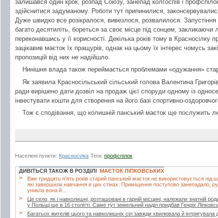
залишався один крок, розпад Союзу, занепад колгоспів і профспілок
здійснитися задуманому. Роботи тут припинилися, законсервувалися
Дуже швидко все розікралося, вивезлося, розвалилося. Запустіння 
багато десятиліть, бореться за своє місце під сонцем, закликаючи 
переконавшись у її корисності. Декілька років тому в Красносілку 
зацікавив маєток їх пращурів, однак на цьому їх інтерес чомусь зак
пропозицій від них не надійшло.
Нинішня влада також переймається проблемами «одужання» старо
Як заявила Красносільський сільський голова Валентина Григорів
ради вирішено дати дозвіл на продаж цієї споруди одному із односе
інвестувати кошти для створення на його базі спортивно-оздоровчо
Тож є сподівання, що колишній панський маєток ще послужить 
Населені пункти:
Красносілка
Теги:
профспілок
ДИВІТЬСЯ ТАКОЖ В РОЗДІЛІ
МАЄТОК ЛІПКОВСЬКИХ
»
Вже тридцять п’ять років старий панський маєток не використовується під ш
які завершили навчання в цих стінах. Приміщення поступово занепадало, руй
уникла вона й...
»
Це село, як і навколишні, розташовані в гарній місцині, належали знатній ро
у Польщі ще в 16 столітті. Саме тут земельний наділ придбав Генріх Ліпковс
»
Багатьох жителів цього та навколишніх сіл завжди хвилювала й інтригувала 