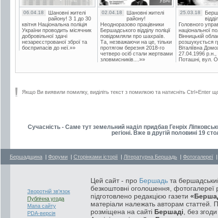
06.04.18
Шановні жителі
02.04.18
Шановні жителі
25.03.18
Берш
району! З 1 до 30
району!
відді
квітня Національна поліція
Неодноразово працівники
Головного упра
України проводить місячник
Бершадського відділу поліції
національної пол
добровільної здачі
повідомляли про шахраїв.
Вінницькій обла
незареєстрованої зброї та
Та, незважаючи на це, тільки
розшукується гр
боєприпасів до неї.»»
протягом березня 2018-го
Віталіївна Домо
четверо осіб стали жертвами
27.04.1996 р.н.,
зловмисників....»»
Поташні, вул. Ос
Якщо Ви виявили помилку, виділіть текст з помилкою та натисніть Ctrl+Enter щ
Сучасність - Саме тут земельний наділ придбав Генріх Ліпковськи
регіоні. Вже в другій половині 19 ст
Бершадщина
|
Форуми
|
Сторінками історії
|
Літературна Бершадь
|
Фотогалереї
Цей сайт - про
Бершадь
та бершадський
безкоштовні оголошення, фотогалереї р
Зворотній зв'язок
підготовлено редакцією газети
«Берша
Публічна угода
матеріали належать авторам статтей. 
Мапа сайту
розміщена на сайті
Бершаді
, без згод
PDA-версія