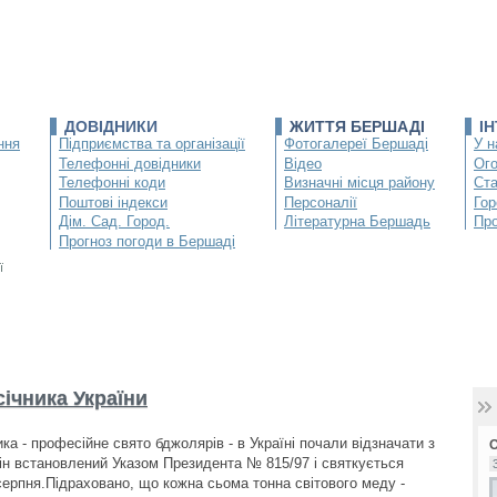
ДОВІДНИКИ
ЖИТТЯ БЕРШАДІ
І
ння
Підприємства та організації
Фотогалереї Бершаді
У н
Телефонні довідники
Відео
Ог
Телефонні коди
Визначні місця району
Ста
Поштові індекси
Персоналії
Гор
Дім. Сад. Город.
Літературна Бершадь
Про
Прогноз погоди в Бершаді
ї
ічника України
ка - професійне свято бджолярів - в Україні почали відзначати з
Він встановлений Указом Президента № 815/97 і святкується
серпня.Підраховано, що кожна сьома тонна світового меду -