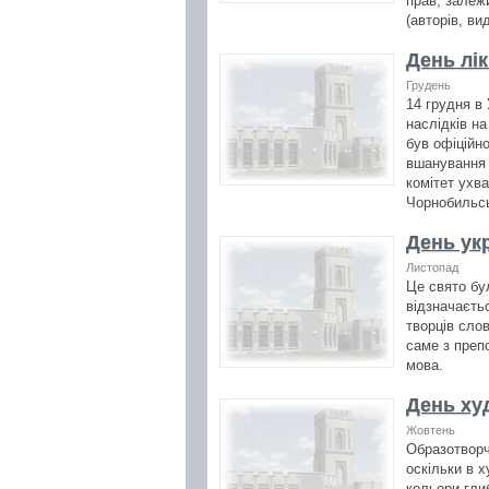
прав, залежи
(авторів, ви
День лі
Грудень
14 грудня в 
наслідків на
був офіційн
вшанування 
комітет ухв
Чорнобильсь
День ук
Листопад
Це свято бу
відзначаєть
творців сло
саме з преп
мова.
День ху
Жовтень
Образотворч
оскільки в х
кольори гли