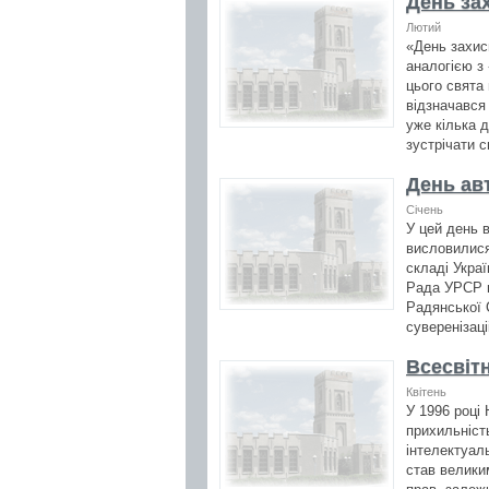
День за
Лютий
«День захис
аналогією з
цього свята
відзначався
уже кілька 
зустрічати с
День ав
Січень
У цей день 
висловилися
складі Укра
Рада УРСР п
Радянської С
суверенізаці
Всесвітн
Квітень
У 1996 році
прихильніст
інтелектуаль
став велики