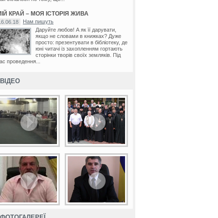
ІЙ КРАЙ – МОЯ ІСТОРІЯ ЖИВА
Нам пишуть
16.06.18
Даруйте любов! А як її дарувати,
якщо не словами в книжках? Дуже
просто: презентувати в бібліотеку, де
юні читачі із захопленням гортають
сторінки творів своїх земляків. Під
ас проведення...
ВІДЕО
ФОТОГАЛЕРЕЇ