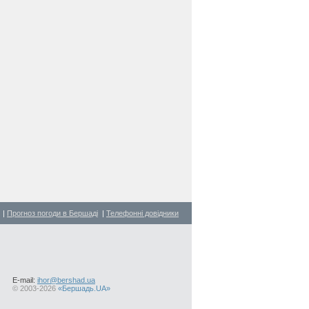
|
Прогноз погоди в Бершаді
|
Телефонні довідники
E-mail:
ihor@bershad.ua
©
2003-2026
«Бершадь.UA»