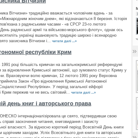
хисника Вітчизни
М
ника Вітчизни» традиційно вважається чоловічим вдень - за
 «Міжнародним жіночим днем», які відзначаються 8 березня. Історія
 пов'язана з радянськими часами - «в СРСР 23-го лютого
 День радянської армії та військово-морського флоту», однак ось
десятиліть українці вшановують традицію широко і всенародно
ч
вято захисника Вітчизни і...
читати далі ...»
тономної республіки Крим
в 1991 році більшість кримчан на загальнокримської референдумі
 за відновлення Кримської автономії, що зумовило статус Криму у
їни. Враховуючи волю кримчан, 12 лютого 1991 року Верховна
рийняла Закон «Про відновлення Кримської Автономної
оціалістичної Республіки». У період загальної ейфорії
і Крим пережив чи не весь світовий...
читати далі ...»
ій день книг і авторського права
 ЮНЕСКО інтернаціоналізіровала це свято, підтвердивши свою
ь справі заохочення читання, книговидання і захисту
ної власності. За відносно короткий період Всесвітній День книги
м щорічним заходом. Успіх Всесвітнього дня книги та авторських