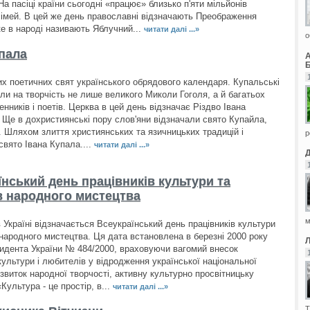
На пасіці країни сьогодні «працює» близько п'яти мільйонів
імей. В цей же день православні відзначають Преображення
ке в народі називають Яблучний...
читати далі ...»
о
упала
Б
их поетичних свят українського обрядового календаря. Купальські
али на творчість не лише великого Миколи Гоголя, а й багатьох
нників і поетів. Церква в цей день відзначає Різдво Івана
 Ще в дохристиянські пору слов'яни відзначали свято Купайла,
. Шляхом злиття християнських та язичницьких традицій і
р
свято Івана Купала....
читати далі ...»
їнський день працівників культури та
в народного мистецтва
м
 Україні відзначається Всеукраїнський день працівників культури
 народного мистецтва. Ця дата встановлена в березні 2000 року
идента України № 484/2000, враховуючи вагомий внесок
культури і любителів у відродження української національної
звиток народної творчості, активну культурно просвітницьку
«Культура - це простір, в...
читати далі ...»
Т