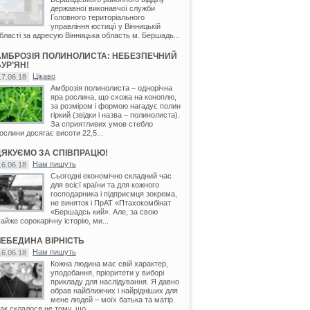
державної виконавчої служби
Головного територіального
управління юстиції у Вінницькій
бласті за адресую Вінницька область м. Бершадь...
АМБРОЗІЯ ПОЛИНОЛИСТА: НЕБЕЗПЕЧНИЙ
УР’ЯН!
Цікаво
17.06.18
Амброзія полинолиста – однорічна
яра рослина, що схожа на коноплю,
за розміром і формою нагадує полин
гіркий (звідки і назва – полинолиста).
За сприятливих умов стебло
ослини досягає висоти 22,5...
ДЯКУЄМО ЗА СПІВПРАЦЮ!
Нам пишуть
16.06.18
Сьогодні економічно складний час
для всієї країни та для кожного
господарника і підприємця зокрема,
не виняток і ПрАТ «Птахокомбінат
«Бершадсь кий». Але, за свою
айже сорокарічну історію, ми...
ЛЕБЕДИНА ВІРНІСТЬ
Нам пишуть
16.06.18
Кожна людина має свій характер,
уподобання, пріоритети у виборі
прикладу для наслідування. Я давно
обрав найближчих і найрідніших для
мене людей – моїх батька та матір.
ак склалося не тому, що...