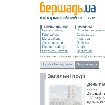
БЕРШАДЩИНА
НОВИНИ
Прапор району
Офіційні повідомле
Герб району
Суспільство
Мапа району
Культура
Дошка пошани
Політика
Паспорт району
Спорт
Сторінками історії
Привітання
Бершадь
/
Життя Бершаді
/
Афіша подій
/
Загальні поді
Події на Бершадщині
Загальні події
Загальні події
День пас
Серпень
День пасічни
1997 року. 
щорічно 19 