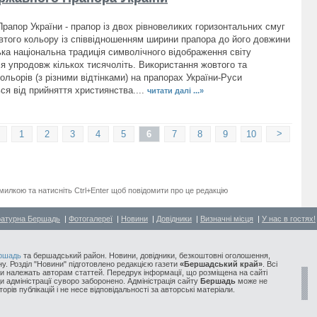
рапор України - прапор із двох рівновеликих горизонтальних смуг
овтого кольору із співвідношенням ширини прапора до його довжини
ська національна традиція символічного відображення світу
 упродовж кількох тисячоліть. Використання жовтого та
ольорів (з різними відтінками) на прапорах України-Руси
ся від прийняття християнства....
читати далі ...»
>
1
2
3
4
5
6
7
8
9
10
милкою та натисніть Ctrl+Enter щоб повідомити про це редакцію
ратурна Бершадь
|
Фотогалереї
|
Новини
|
Довідники
|
Визначні місця
|
У нас в гостях!
ршадь
та бершадський район. Новини, довідники, безкоштовні оголошення,
у. Розділ "Новини" підготовлено редакцією газети
«Бершадський край»
. Всі
и належать авторам статтей. Передрук інформації, що розміщена на сайті
ди адміністрації суворо заборонено. Адміністрація сайту
Бершадь
може не
орів публікацій і не несе відповідальності за авторські матеріали.