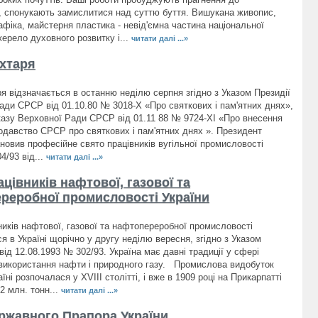
, спонукають замислитися над суттю буття. Вишукана живопис,
афіка, майстерня пластика - невід'ємна частина національної
жерело духовного розвитку і...
читати далі ...»
хтаря
я відзначається в останню неділю серпня згідно з Указом Президії
ади СРСР від 01.10.80 № 3018-Х «Про святкових і пам'ятних днях»,
Указу Верховної Ради СРСР від 01.11 88 № 9724-XI «Про внесення
нодавство СРСР про святкових і пам'ятних днях ». Президент
ановив професійне свято працівників вугільної промисловості
4/93 від...
читати далі ...»
цівників нафтової, газової та
реробної промисловості України
ників нафтової, газової та нафтопереробної промисловості
я в Україні щорічно у другу неділю вересня, згідно з Указом
ід 12.08.1993 № 302/93. Україна має давні традиції у сфері
 використання нафти і природного газу. Промислова видобуток
їні розпочалася у XVIII столітті, і вже в 1909 році на Прикарпатті
2 млн. тонн...
читати далі ...»
ржавного Прапора України