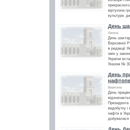
прекрасного
віртуозна гр
культури, д
День ша
Липень
День шахтар
Верховної Р
в редакції 
змін у зако
України вст
Указом № 30
День пра
нафтопе
Вересень
День праців
відзначаєтьс
Президента в
видобутку і
нафти в Укра
добувалася 
День Де