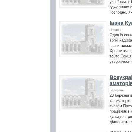
українська. 
бджолиних с
Господнє, я
Івана К
Червень
Один із сам
вогні надих
інших письме
Хрестителя.
тобто Сонця
утворилося 
Всеукра
аматорі
Березень
23 березня в
та аматорів
Указом През
працівників 
культури, ро
діяльність. 