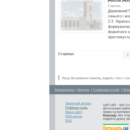
Серпень
Державний П
синього і ж
2:3. Україн
формувалася
блакитного к
простежуєть
Сторінки:
<
Якщо Ви виявили помилку, виділіть текст з по
Бершадщина
|
Форуми
|
Сторінками історії
|
Літе
Зворотній зв'язок
Цей сайт - про
Бе
Публічна угода
фотогалереї район
права на матеріал
Мапа сайту
Бершаді
, без зго
PDA-версія
поділяти думку авт
RSS