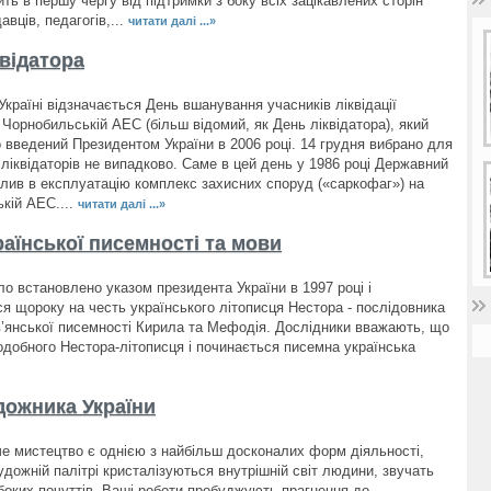
ть в першу чергу від підтримки з боку всіх зацікавлених сторін
давців, педагогів,...
читати далі ...»
квідатора
Україні відзначається День вшанування учасників ліквідації
 Чорнобильській АЕС (більш відомий, як День ліквідатора), який
о введений Президентом України в 2006 році. 14 грудня вибрано для
ліквідаторів не випадково. Саме в цей день у 1986 році Державний
алив в експлуатацію комплекс захисних споруд («саркофаг») на
кій АЕС....
читати далі ...»
раїнської писемності та мови
ло встановлено указом президента України в 1997 році і
ся щороку на честь українського літописця Нестора - послідовника
в’янської писемності Кирила та Мефодія. Дослідники вважають, що
одобного Нестора-літописця і починається писемна українська
дожника України
е мистецтво є однією з найбільш досконалих форм діяльності,
удожній палітрі кристалізуються внутрішній світ людини, звучать
боких почуттів. Ваші роботи пробуджують прагнення до