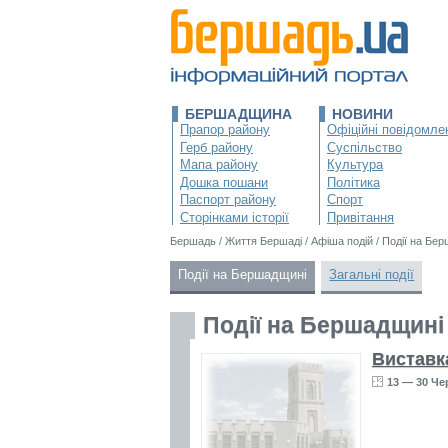
БЕРШАДЩИНА
НОВИНИ
Прапор району
Офіційні повідомле
Герб району
Суспільство
Мапа району
Культура
Дошка пошани
Політика
Паспорт району
Спорт
Сторінками історії
Привітання
Бершадь
/
Життя Бершаді
/
Афіша подій
/
Події на Бе
Події на Бершадщині
Загальні події
Події на Бершадщині
Виставк
13 — 30 Че