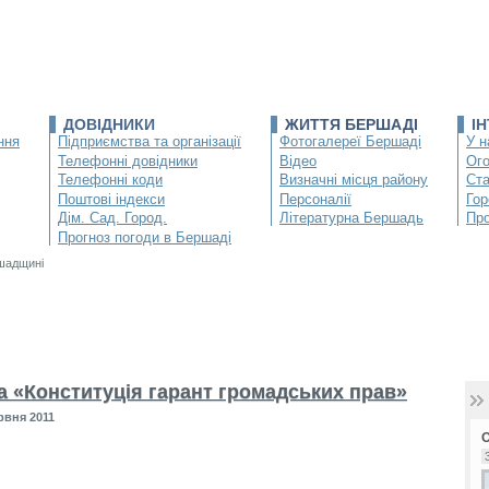
ДОВІДНИКИ
ЖИТТЯ БЕРШАДІ
І
ння
Підприємства та організації
Фотогалереї Бершаді
У н
Телефонні довідники
Відео
Ог
Телефонні коди
Визначні місця району
Ста
Поштові індекси
Персоналії
Гор
Дім. Сад. Город.
Літературна Бершадь
Про
Прогноз погоди в Бершаді
ршадщині
а «Конституція гарант громадських прав»
рвня 2011