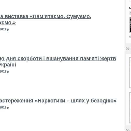
М
а виставка «Пам’ятаємо. Сумуємо.
ємо.»
2011 р
ч
до Дня скорботи і вшанування пам’яті жертв
Україні
2011 р
застереження «Наркотики – шлях у безодню»
2011 р