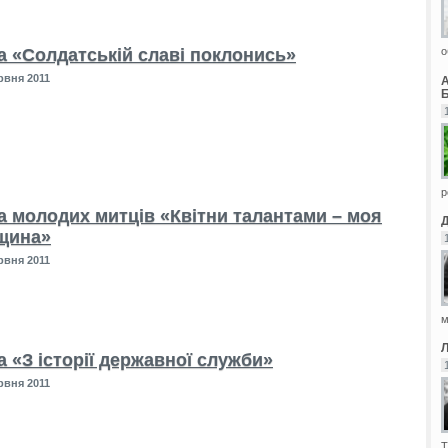
а «Солдатській славі поклонись»
о
рвня 2011
Б
р
а молодих митців «Квітни талантами – моя
щина»
рвня 2011
м
 «З історії державної служби»
рвня 2011
Т