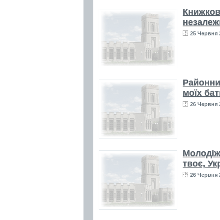
Книжков
незалеж
25 Червня 
Районни
моїх бат
26 Червня 
Молодіж
твоє, Ук
26 Червня 