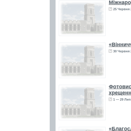
Міжнаро
25 Червня 2
«Віннич
30 Червня 
Фотовис
хрещенн
1 — 29 Лип
«Благос