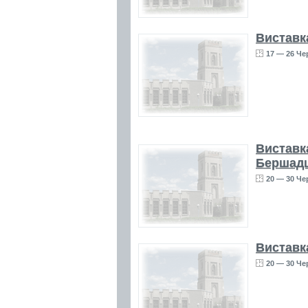
Виставк
17 — 26 Че
Виставк
Бершад
20 — 30 Че
Виставка
20 — 30 Че