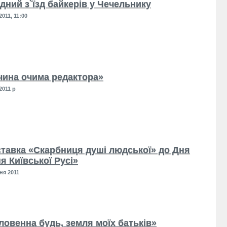
дний з`їзд байкерів у Чечельнику
011, 11:00
чина очима редактора»
2011 р
тавка «Скарбниця душі людської» до Дня
я Київської Русі»
ня 2011
ловенна будь, земля моїх батьків»