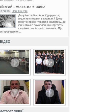
ІЙ КРАЙ – МОЯ ІСТОРІЯ ЖИВА
Нам пишуть
16.06.18
Даруйте любов! А як її дарувати,
якщо не словами в книжках? Дуже
просто: презентувати в бібліотеку, де
юні читачі із захопленням гортають
сторінки творів своїх земляків. Під
ас проведення...
ВІДЕО
ФОТОГАЛЕРЕЇ