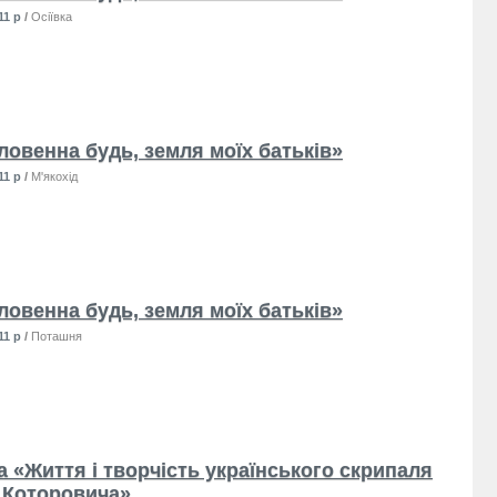
11 р
/
Осіївка
ловенна будь, земля моїх батьків»
11 р
/
М'якохід
ловенна будь, земля моїх батьків»
11 р
/
Поташня
а «Життя і творчість українського скрипаля
 Которовича»