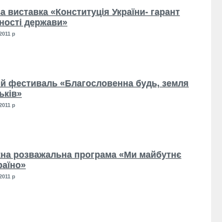
а виставка «Конституція України- гарант
ності держави»
2011 р
й фестиваль «Благословенна будь, земля
ьків»
2011 р
на розважальна програма «Ми майбутнє
раїно»
2011 р