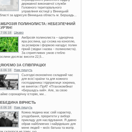
державної виконавчої служби
Головного територіального
управління юстиції у Вінницькій
бласті за адресую Вінницька область м. Бершадь...
АМБРОЗІЯ ПОЛИНОЛИСТА: НЕБЕЗПЕЧНИЙ
УР’ЯН!
Цікаво
17.06.18
Амброзія полинолиста – однорічна
яра рослина, що схожа на коноплю,
за розміром і формою нагадує полин
гіркий (звідки і назва – полинолиста).
За сприятливих умов стебло
ослини досягає висоти 22,5...
ДЯКУЄМО ЗА СПІВПРАЦЮ!
Нам пишуть
16.06.18
Сьогодні економічно складний час
для всієї країни та для кожного
господарника і підприємця зокрема,
не виняток і ПрАТ «Птахокомбінат
«Бершадсь кий». Але, за свою
айже сорокарічну історію, ми...
ЛЕБЕДИНА ВІРНІСТЬ
Нам пишуть
16.06.18
Кожна людина має свій характер,
уподобання, пріоритети у виборі
прикладу для наслідування. Я давно
обрав найближчих і найрідніших для
мене людей – моїх батька та матір.
ак склалося не тому, що...