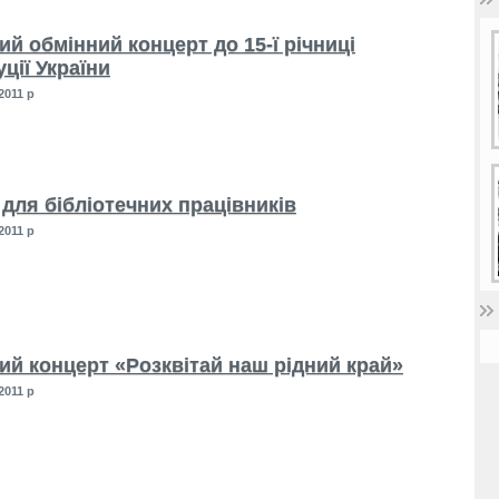
й обмінний концерт до 15-ї річниці
ції України
2011 р
для бібліотечних працівників
2011 р
ий концерт «Розквітай наш рідний край»
2011 р