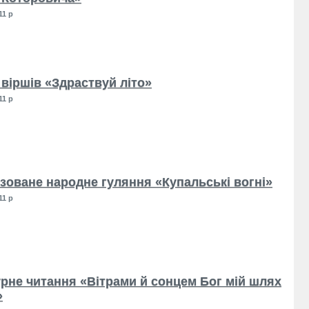
11 р
 віршів «Здраствуй літо»
11 р
ізоване народне гуляння «Купальські вогні»
11 р
урне читання «Вітрами й сонцем Бог мій шлях
»