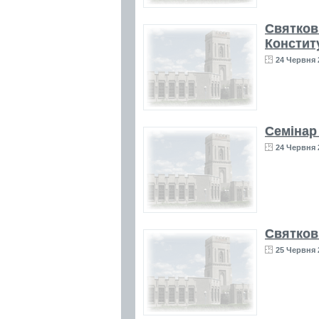
Святкови
Конститу
24 Червня 
Семінар 
24 Червня 
Святков
25 Червня 