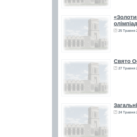
«Золоти
олімпіа
25 Травня 
Свято О
27 Травня 2
Загальн
24 Травня 