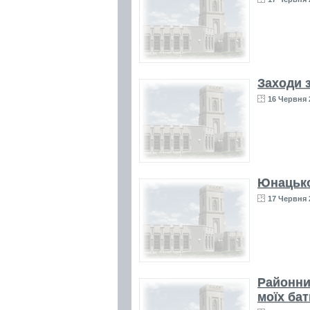
Заходи 
16 Червня 
Юнацько
17 Червня 
Районни
моїх бат