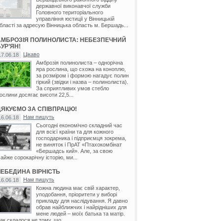
державної виконавчої служби
Головного територіального
управління юстиції у Вінницькій
бласті за адресую Вінницька область м. Бершадь...
АМБРОЗІЯ ПОЛИНОЛИСТА: НЕБЕЗПЕЧНИЙ
УР’ЯН!
Цікаво
17.06.18
Амброзія полинолиста – однорічна
яра рослина, що схожа на коноплю,
за розміром і формою нагадує полин
гіркий (звідки і назва – полинолиста).
За сприятливих умов стебло
ослини досягає висоти 22,5...
ДЯКУЄМО ЗА СПІВПРАЦЮ!
Нам пишуть
16.06.18
Сьогодні економічно складний час
для всієї країни та для кожного
господарника і підприємця зокрема,
не виняток і ПрАТ «Птахокомбінат
«Бершадсь кий». Але, за свою
айже сорокарічну історію, ми...
ЛЕБЕДИНА ВІРНІСТЬ
Нам пишуть
16.06.18
Кожна людина має свій характер,
уподобання, пріоритети у виборі
прикладу для наслідування. Я давно
обрав найближчих і найрідніших для
мене людей – моїх батька та матір.
ак склалося не тому, що...