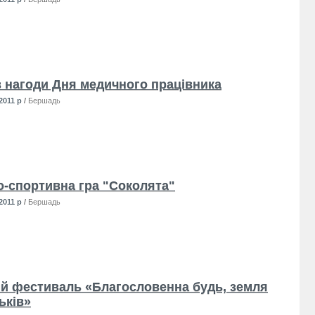
з нагоди Дня медичного працівника
2011 р
/
Бершадь
-спортивна гра "Соколята"
2011 р
/
Бершадь
й фестиваль «Благословенна будь, земля
ьків»