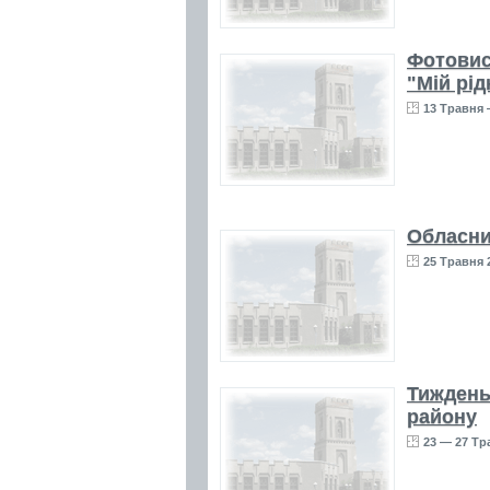
Фотовист
"Мій рі
13 Травня 
Обласни
25 Травня 
Тиждень
району
23 — 27 Тр