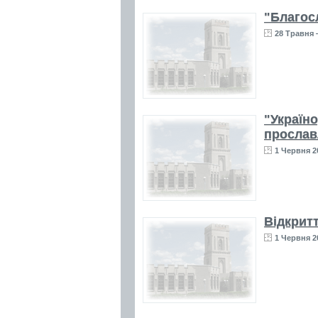
"Благосл
28 Травня 
"Україно
прослав
1 Червня 20
Відкритт
1 Червня 2