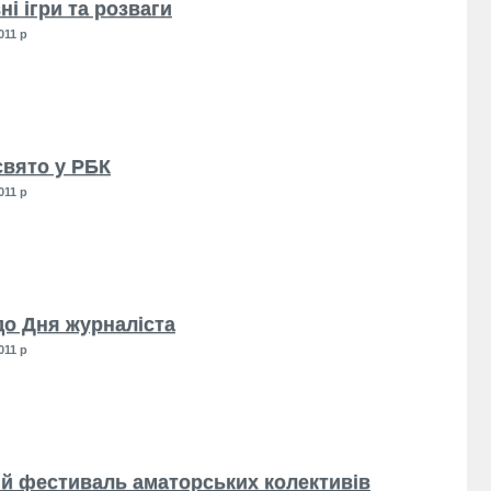
і ігри та розваги
011 р
свято у РБК
011 р
до Дня журналіста
011 р
й фестиваль аматорських колективів