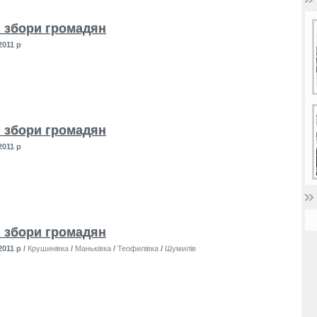
і збори громадян
2011 р
і збори громадян
2011 р
і збори громадян
2011 р
/
Крушинівка
/
Маньківка
/
Теофилівка
/
Шумилів