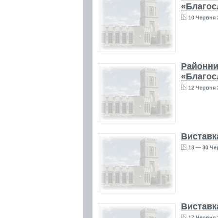
«Благос
10 Червня 
Районни
«Благос
12 Червня 
Виставк
13 — 30 Че
Виставк
17 Червня 