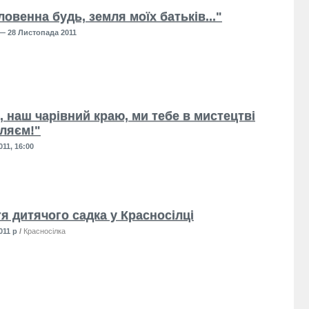
овенна будь, земля моїх батьків..."
— 28 Листопада 2011
, наш чарівний краю, ми тебе в мистецтві
ляєм!"
11, 16:00
я дитячого садка у Красносілці
011 р
/
Красносілка