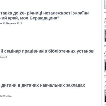
авка до 20- річниці незалежності України
о
дний край, моя Бершадщина"
Б
— 13 Червня 2011
р
й семінар працівників бібліотечних установ
2011 р
м
 дитини в дитячих навчальних закладах
авня 2011
Т