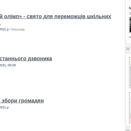
М
й олімп» - свято для переможців шкільних
д
2011 р
/
Бершадь
ч
станнього дзвоника
011, 09:00
і збори громадян
2011 р