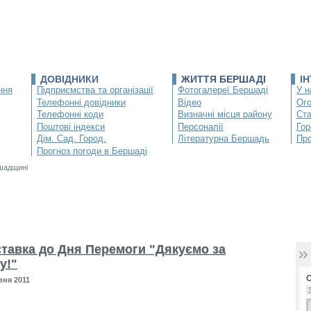
ДОВІДНИКИ
ЖИТТЯ БЕРШАДІ
І
ння
Підприємства та організації
Фотогалереї Бершаді
У н
Телефонні довідники
Відео
Ог
Телефонні коди
Визначні місця району
Ста
Поштові індекси
Персоналії
Гор
Дім. Сад. Город.
Літературна Бершадь
Про
Прогноз погоди в Бершаді
ршадщині
тавка до Дня Перемоги "Дякуємо за
у!"
вня 2011