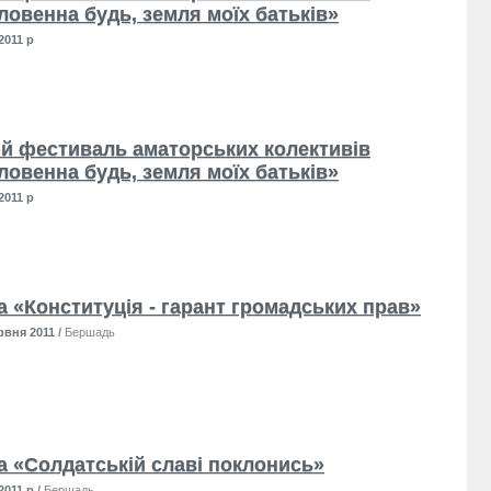
ловенна будь, земля моїх батьків»
2011 р
й фестиваль аматорських колективів
ловенна будь, земля моїх батьків»
2011 р
а «Конституція - гарант громадських прав»
рвня 2011
/
Бершадь
а «Солдатській славі поклонись»
2011 р
/
Бершадь