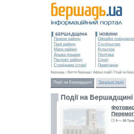
БЕРШАДЩИНА
НОВИНИ
Прапор району
Офіційні повідомле
Герб району
Суспільство
Мапа району
Культура
Дошка пошани
Політика
Паспорт району
Спорт
Сторінками історії
Привітання
Бершадь
/
Життя Бершаді
/
Афіша подій
/
Події на Бе
Події на Бершадщині
Загальні події
Події на Бершадщині
Фотовис
Перемог
9 — 30 Тра