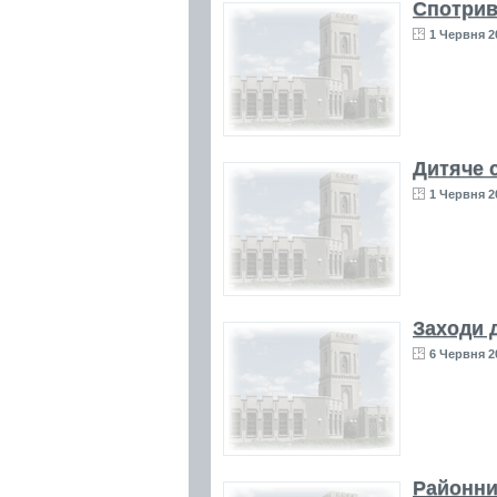
Спотривн
1 Червня 2
Дитяче 
1 Червня 2
Заходи 
6 Червня 2
Районни