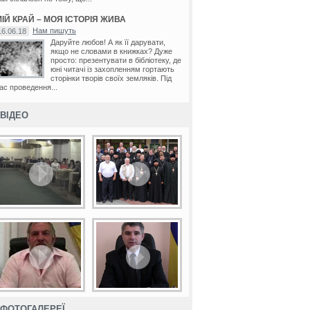
ІЙ КРАЙ – МОЯ ІСТОРІЯ ЖИВА
Нам пишуть
16.06.18
Даруйте любов! А як її дарувати,
якщо не словами в книжках? Дуже
просто: презентувати в бібліотеку, де
юні читачі із захопленням гортають
сторінки творів своїх земляків. Під
ас проведення...
ВІДЕО
ФОТОГАЛЕРЕЇ