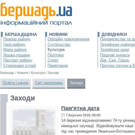
БЕРШАДЩИНА
НОВИНИ
ДОВІДНИКИ
Прапор району
Офіційні повідомлення
Підприємства та ор
Герб району
Суспільство
Телефонні довідни
Мапа району
Культура
Телефонні коди
Дошка пошани
Політика
Поштові індекси
Паспорт району
Спорт
Дім. Сад. Город.
Сторінками історії
Привітання
Прогноз погоди в 
Бершадь
/
Новини
/
Культура
/
Заходи
Освіта і наука
Світ захоплень
Заходи
Заходи
Пам’ятна дата
7 Березня 2018, 09:00
14 березня відзначатимемо 74-ту річни
німецької окупації. Відвойовували наші 
під час проведення Умансько-Ботошансь