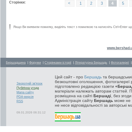
Сторінки:
<
1
2
3
4
5
Якщо Ви виявили помилку, виділіть текст з помилкою та натисніть Ctrl+Enter щ
www.bershad.
Бершадщина
|
Форуми
|
Сторінками історії
|
Літературна Бершадь
|
Фотогалереї
Цей сайт - про
Бершадь
та бершадський
безкоштовні оголошення, фотогалереї р
Зворотній зв'язок
підготовлено редакцією газети
«Берша
Публічна угода
матеріали належать авторам статтей. 
Мапа сайту
розміщена на сайті
Бершаді
, без згод
PDA-версія
Адміністрація сайту
Бершадь
може не п
RSS
не несе відповідальності за авторські м
09.01.2026 06:31:12