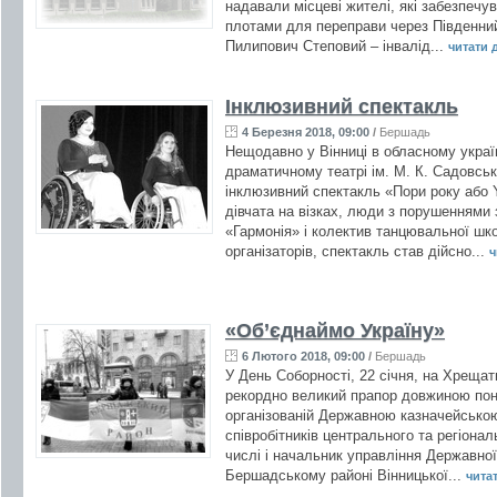
надавали місцеві жителі, які забезпеч
плотами для переправи через Південний
Пилипович Степовий – інвалід...
читати д
Інклюзивний спектакль
4 Березня 2018, 09:00
/
Бершадь
Нещодавно у Вінниці в обласному укра
драматичному театрі ім. М. К. Садовськ
інклюзивний спектакль «Пори року або Y
дівчата на візках, люди з порушеннями з
«Гармонія» і колектив танцювальної шк
організаторів, спектакль став дійсно...
ч
«Об’єднаймо Україну»
6 Лютого 2018, 09:00
/
Бершадь
У День Соборності, 22 січня, на Хрещат
рекордно великий прапор довжиною понад
організованій Державною казначейською
співробітників центрального та регіона
числі і начальник управління Державної
Бершадському районі Вінницької...
читат