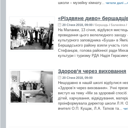
школи – музейну кімнату...
читати далі ...
«Різдвяне диво» бершадців
20 Січня 2018, 09:00
/
Бершадь
/
Баланівка
/
На Маланки, 13 січня, відбувся мистець
проведення цього велелюдного заходу – 
культурного заповідника «Буша» в Ямпіл
Бершадського району взяли участь голо
Стефанцов, голова районної ради Миха
культури і туризму РДА Надія Герасимчу
Здоров’я через виховання
20 Січня 2018, 09:00
Нещодавно в нашій школі відбулися незв
«Здоров’я через виховання». Учні през
виступ на тему «Ми за здоровий спосіб 
дітей, харчування, відвідування, матер
проінформувала директор школи Л.Н. О
вчителі О.П. Кущак, Л.А. Татков та...
чит