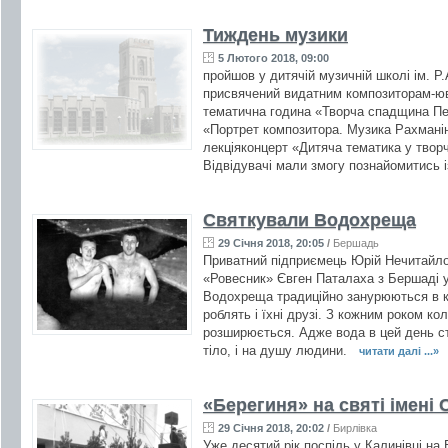
Тиждень музики
5 Лютого 2018, 09:00
пройшов у дитячій музичній школі ім. Р.
присвячений видатним композиторам-юв
тематична година «Творча спадщина Пе
«Портрет композитора. Музика Рахманін
лекціяконцерт «Дитяча тематика у творч
Відвідувачі мали змогу познайомитись і
Святкували Водохреща
29 Січня 2018, 20:05
/
Бершадь
Приватний підприємець Юрій Нечитайл
«Ровесник» Євген Паталаха з Бершаді уж
Водохреща традиційно занурюються в кр
роблять і їхні друзі. З кожним роком к
розширюється. Адже вода в цей день ст
тіло, і на душу людини.
читати далі ...»
«Берегиня» на святі імені
29 Січня 2018, 20:02
/
Бирлівка
Уже десятий рік поспіль у Калинівці на 