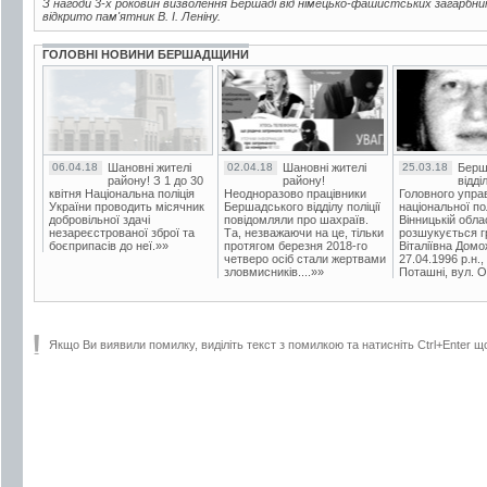
З нагоди 3-х роковин визволення Бершаді від німецько-фашистських загарбни
відкрито пам'ятник В. І. Леніну.
ГОЛОВНІ НОВИНИ БЕРШАДЩИНИ
06.04.18
Шановні жителі
02.04.18
Шановні жителі
25.03.18
Берш
району! З 1 до 30
району!
відді
квітня Національна поліція
Неодноразово працівники
Головного упра
України проводить місячник
Бершадського відділу поліції
національної пол
добровільної здачі
повідомляли про шахраїв.
Вінницькій обла
незареєстрованої зброї та
Та, незважаючи на це, тільки
розшукується гр
боєприпасів до неї.»»
протягом березня 2018-го
Віталіївна Домо
четверо осіб стали жертвами
27.04.1996 р.н.,
зловмисників....»»
Поташні, вул. Ос
Якщо Ви виявили помилку, виділіть текст з помилкою та натисніть Ctrl+Enter щ