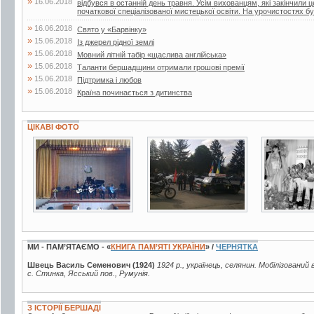
»
16.06.2018
відбувся в останній день травня. Усім вихованцям, які закінчили 
початкової спеціалізованої мистецької освіти. На урочистостях бул
»
16.06.2018
Свято у «Барвінку»
»
15.06.2018
Із джерел рідної землі
»
15.06.2018
Мовний літній табір «щаслива англійська»
»
15.06.2018
Таланти бершадщини отримали грошові премії
»
15.06.2018
Підтримка і любов
»
15.06.2018
Країна починається з дитинства
ЦІКАВІ ФОТО
3 фото
4 фото
4 фото
МИ - ПАМ’ЯТАЄМО - «
КНИГА ПАМ’ЯТІ УКРАЇНИ
» /
ЧЕРНЯТКА
Швець Василь Семенович (1924)
1924 р., українець, селянин. Мобілізований 
с. Стинка, Ясський пов., Румунія.
З ІСТОРІЇ БЕРШАДІ