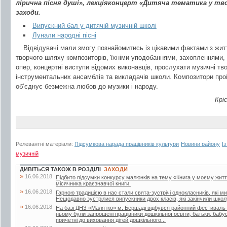
лірична пісня душі», лекціяконцерт «Дитяча тематика у тво
заходи.
Випускний бал у дитячій музичній школі
Лунали народні пісні
Відвідувачі мали змогу познайомитись із цікавими фактами з жит
творчого шляху композиторів, їхніми уподобаннями, захопленнями,
опер, концертні виступи відомих виконавців, прослухати музичні тво
інструментальних ансамблів та викладачів школи. Композитори прой
об’єднує безмежна любов до музики і народу.
Крі
Релевантні матеріали:
Підсумкова нарада працівників культури
Новини району
І
музичній
ДИВІТЬСЯ ТАКОЖ В РОЗДІЛІ
ЗАХОДИ
»
16.06.2018
Підбито підсумки конкурсу малюнків на тему «Книга у моєму житті»
місячника краєзнавчої книги.
»
16.06.2018
Гарною традицією в нас стали свята-зустрічі однокласників, які м
Нещодавно зустрілися випускники двох класів, які закінчили школу
»
16.06.2018
На базі ДНЗ «Малятко» м. Бершаді відбувся районний фестиваль-к
ньому були запрошені працівники дошкільної освіти, батьки, бабусі 
причетні до виховання дітей дошкільного...