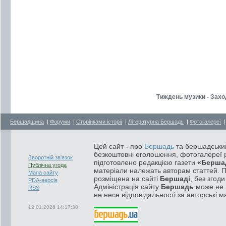
Тиждень музики - Захо
Бершадщина
|
Форуми
|
Сторінками історії
|
Літературна Бершадь
|
Фотогалереї
Цей сайт - про
Бершадь
та бершадський
безкоштовні оголошення, фотогалереї р
Зворотній зв'язок
підготовлено редакцією газети
«Берша
Публічна угода
матеріали належать авторам статтей. 
Мапа сайту
розміщена на сайті
Бершаді
, без згод
PDA-версія
Адміністрація сайту
Бершадь
може не п
RSS
не несе відповідальності за авторські м
12.01.2026 14:17:38