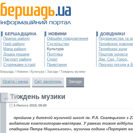
БЕРШАДЩИНА
НОВИНИ
ДОВІДНИКИ
Прапор району
Офіційні повідомлення
Підприємства та ор
Герб району
Суспільство
Телефонні довідни
Мапа району
Культура
Телефонні коди
Дошка пошани
Політика
Поштові індекси
Паспорт району
Спорт
Дім. Сад. Город.
Сторінками історії
Привітання
Прогноз погоди в 
Бершадь
/
Новини
/
Культура
/
Заходи
/
Тиждень музики
Освіта і наука
Світ захоплень
Заходи
Тиждень музики
←
5 Лютого 2018, 09:00
пройшов у дитячій музичній школі ім. Р.А. Скалецького з 23
видатним композиторам-ювілярам. У рамках тижня відбули
спадщина Петра Ніщинського», музична година «Портрет ко