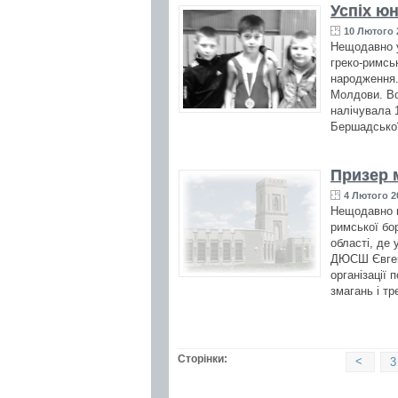
Успіх ю
10 Лютого 
Нещодавно у
греко-римсь
народження.
Молдови. Всь
налічувала 
Бершадської
Призер 
4 Лютого 2
Нещодавно в 
римської бо
області, де
ДЮСШ Євген 
організації 
змагань і тр
Сторінки:
<
3