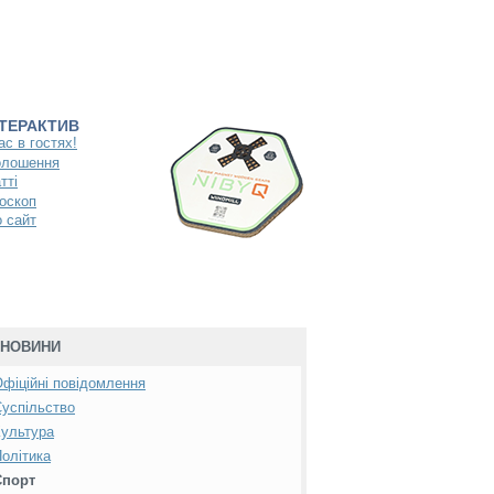
НТЕРАКТИВ
ас в гостях!
олошення
тті
оскоп
 сайт
НОВИНИ
фіційні повідомлення
успільство
ультура
олітика
Спорт