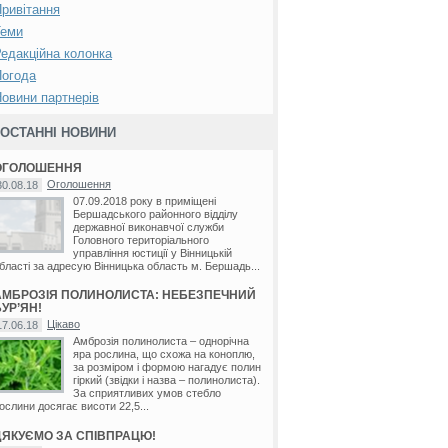
ривітання
Теми
едакційна колонка
Погода
овини партнерів
ОСТАННІ НОВИНИ
ОГОЛОШЕННЯ
Оголошення
30.08.18
07.09.2018 року в приміщені
Бершадського районного відділу
державної виконавчої служби
Головного територіального
управління юстиції у Вінницькій
бласті за адресую Вінницька область м. Бершадь...
АМБРОЗІЯ ПОЛИНОЛИСТА: НЕБЕЗПЕЧНИЙ
УР’ЯН!
Цікаво
17.06.18
Амброзія полинолиста – однорічна
яра рослина, що схожа на коноплю,
за розміром і формою нагадує полин
гіркий (звідки і назва – полинолиста).
За сприятливих умов стебло
ослини досягає висоти 22,5...
ДЯКУЄМО ЗА СПІВПРАЦЮ!