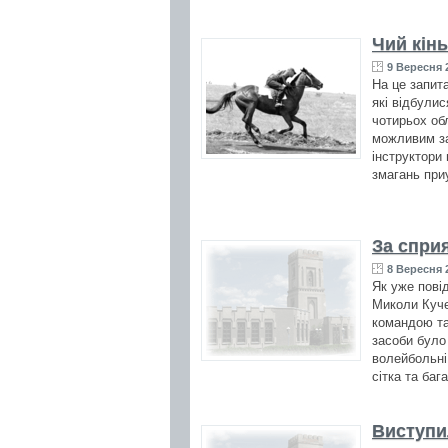
Чий кін
9 Вересня 2
На це запит
які відбули
чотирьох об
можливим за
інструктори
змагань при
За спри
8 Вересня 2
Як уже пові
Миколи Куче
командою та
засоби було
волейбольні
сітка та баг
Виступи