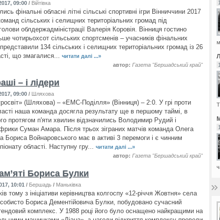
017, 09:00
/
Війтівка
ись фінальні обласні літні сільські спортивні ігри Вінниччини 2017
команд сільських і селищних територіальних громад під
голови облдержадміністрації Валерія Коровія. Вінниця гостино
льше чотирьохсот сільських спортсменів – учасників фінальних
м
і представили 134 сільських і селищних територіальних громад із 26
сті, що змагалися...
читати далі ...»
автор:
Газета "Бершадський край"
аші – і лідери
017, 09:00
/
Шляхова
росвіт» (Шляхова) – «ЕМС-Поділля» (Вінниця) – 2:0. У грі проти
Т
ласті наша команда досягла результату ще в першому таймі, в
М
ого протягом п'яти хвилин відзначились Володимир Рудий і
Африки Суман Амара. Після трьох зіграних матчів команда Олега
а Бориса Войнаровського має в активі 3 перемоги і є чинним
іонату області. Наступну гру...
читати далі ...»
автор:
Газета "Бершадський край"
ч
пам’яті Бориса Булки
017, 10:01
/
Бершадь
/
Маньківка
ів тому з ініціативи керівництва колгоспу «12-річчя Жовтня» села
особисто Бориса Дементійовича Булки, побудовано сучасний
тендовий комплекс. У 1988 році його було оснащено найкращими на
альними машинками «Діана», з нагоди відкриття комплексу провели