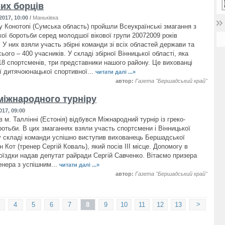
них борців
2017, 10:00
/
Маньківка
 Конотопі (Сумська область) пройшли Всеукраїнські змагання з
кої боротьби серед молодшої вікової групи 20072009 років
 У них взяли участь збірні команди зі всіх областей держави та
ого – 400 учасників. У складі збірної Вінницької області, яка
18 спортсменів, три представники нашого району. Це вихованці
 дитячоюнацької спортивної...
читати далі ...»
автор:
Газета "Бершадський край"
міжнародного турніру
017, 09:00
м. Таллінні (Естонія) відбувся Міжнародний турнір із греко-
ротьби. В цих змаганнях взяли участь спортсмени і Вінницької
 у складі команди успішно виступив вихованець Бершадської
Кот (тренер Сергій Коваль), який посів ІІІ місце. Допомогу в
поїздки надав депутат райради Сергій Савченко. Вітаємо призера
енера з успішним...
читати далі ...»
автор:
Газета "Бершадський край"
>
4
5
6
7
8
9
10
11
12
13