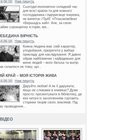
Нам пишуть
16.06.18
Сьогодні економічно складний час
для всієї країни та для кожного
господарника і підприємця зокрема,
не виняток і ПрАТ «Птахокомбінат
«Бершадсь кий». Але, за свою
айже сорокарічну історію, ми...
ЛЕБЕДИНА ВІРНІСТЬ
Нам пишуть
16.06.18
Кожна людина має свій характер,
уподобання, пріоритети у виборі
прикладу для наслідування. Я давно
обрав найближчих і найрідніших для
мене людей – моїх батька та матір.
ак склалося не тому, що...
ІЙ КРАЙ – МОЯ ІСТОРІЯ ЖИВА
Нам пишуть
16.06.18
Даруйте любов! А як її дарувати,
якщо не словами в книжках? Дуже
просто: презентувати в бібліотеку, де
юні читачі із захопленням гортають
сторінки творів своїх земляків. Під
ас проведення...
ВІДЕО