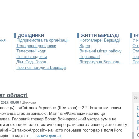
ДОВІДНИКИ
ЖИТТЯ БЕРШАДІ
І
ння
Підприємства та організації
Фотогалереї Бершаді
У н
Телефонні довідники
Відео
Ог
Телефонні коди
Визначні місця району
Ста
Поштові індекси
Персоналії
Гор
Дім. Сад. Город.
Літературна Бершадь
Про
Прогноз погоди в Бершаді
ат області
2017, 09:00
/
Шляхова
повець) – «Світанок-Агросвіт» (Шляхова) – 2:2. Із кожним новим
О
команда стає зігранішою. Матч із «Факелом» наочно це
С
ував. Головний тренер Борис Войнаровський укотре зумів не
К
ти зі складом, але і тактично переграти свого липовецького колегу.
П
аймі «Світанок-Агросвіт» начисто позбавив господарів поля його
ирів: швидкості і...
читати далі ...»