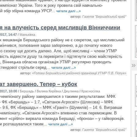
чемпіонат України. Того ж року провела свій навчально-
й збір збірна команда УРСР...
читати далі ...»
автор:
Газета "Бершадський край"
я на влучність серед мисливців Вінниччини
017, 14:47
/
Маньківка
х мешканців Бершадського району не є секретом, що мисливський
акінчився, полювання зараз заборонено, а до початку нового
о сезону ще досить далеко. Але, щоб мисливці – члени УТМР
ість відвести душу та перевірити і підтягнути свою майстерність
ь, Вінницька обласна організація УТМР регулярно проводить
стендової стрільби серед...
читати далі ...»
автор:
«Голова Бершадської районної організації УТМР П.В. Попук»
ат завершено. Тепер – кубок
2017, 10:00
/
Бершадь
/
Велика Киріївка
/
Джулинка
/
Красносілка
/
Тернівка
/
Флорино
/
Ш
и чемпіонату району завершилися з такими результатами: МФК
 ФК «Бершадь» – 1:7, «Світанок-Агросвіт» (Шляхова) – МФК
– 9:6, ФК «Бершадь» – МФК «Граніт» (Шумилів) – 14: 6. Вигравши
в чемпіонату, «Світанок-Агросвіт» впевнено став переможцем. В
мент «срібло» вирвала команда Бершаді, «бронза» – у гайворонців.
и розташувалися таким...
читати далі ...»
автор:
Газета "Бершадський край"