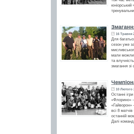
юніорський 
тренувальни
Змаганн
16 Травня 2
Для багатьо
сезон уже з
мисливськог
мали можлив
та влучніст
змагання зі 
Чемпіон
10 Лютого 
Останні ігр
«Флорино» –
«Гайворон» 
всі 8 матчі
останній мо
Далі команд