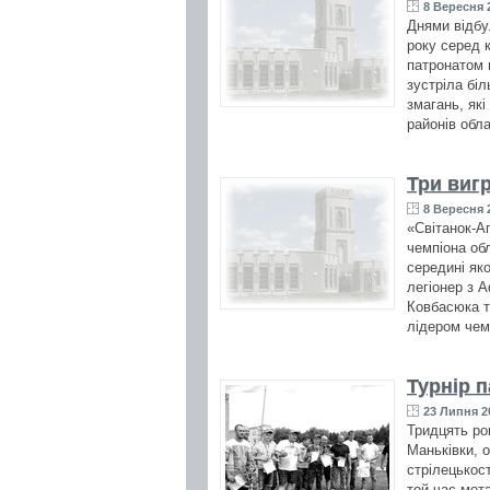
8 Вересня 2
Днями відбул
року серед 
патронатом 
зустріла бі
змагань, як
районів обла
Три вигр
8 Вересня 2
«Світанок-Аг
чемпіона об
середині як
легіонер з 
Ковбасюка т
лідером чемп
Турнір 
23 Липня 2
Тридцять рок
Маньківки, 
стрілецькос
той час мет