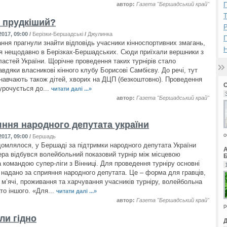
автор:
Газета "Бершадський край"
П
ь прудкіший?
Р
017, 09:00
/
Берізки-Бершадські
/
Джулинка
ання прагнули знайти відповідь учасники кінноспортивних змагань,
Н
ся нещодавно в Берізках-Бершадських. Сюди приїхали вершники з
ластей України. Щорічне проведення таких турнірів стало
вдяки власникові кінного клубу Борисові Самбієву. До речі, тут
 навчають також дітей, хворих на ДЦП (безкоштовно). Проведення
урочується до...
читати далі ...»
автор:
Газета "Бершадський край"
яння народного депутата україни
о
017, 09:00
/
Бершадь
домлялося, у Бершаді за підтримки народного депутата України
ра відбувся волейбольний показовий турнір між місцевою
Б
 командою супер-ліги з Вінниці. Для проведення турніру основні
 надано за сприяння народного депутата. Це – форма для гравців,
 м’ячі, проживання та харчування учасників турніру, волейбольна
ато іншого. «Для...
читати далі ...»
автор:
Газета "Бершадський край"
р
ли гідно