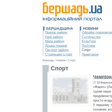
БЕРШАДЩИНА
НОВИНИ
Прапор району
Офіційні повідомле
Герб району
Суспільство
Мапа району
Культура
Дошка пошани
Політика
Паспорт району
Спорт
Сторінками історії
Привітання
Бершадь
/
Новини
/
Спорт
Спорт
Чемпіон
15 Вересня 
«Факел» (Ли
туром наша 
продемонстр
просто вгада
У першому т
головних коз