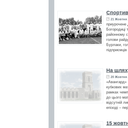
Спортив
21 Жовтня 
приурочене 
Богородиці 
районному с
голови райд
Бурлаки, го
підприємців
На шлях
20 Жовтня 
«Авангард» 
кубкових ма
рамках чемп
до цього ма
відсутній л
епізоді – пе
15 жовт