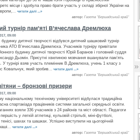
етє місце і здобула право брати участь у складі збірної України на
вропи,...
читати далі ...»
автор:
Газета "Бершадський край"
й турнір пам’яті В’ячеслава Дремлюха
017, 09:00
 будинку дитячої творчості відбувся дитячий шашковий турнір
сника АТО В’ячеслава Дремлюха. Учасників турніру привітали
йонного будинку дитячої творчості Юрій Баранов і головний суддя
ксандр Дьомін. Присутні хвилиною мовчання вшанували пам’ять
 У турнірі взяв участь племінник В.Дремлюха, учень 1 класу з
с Ковальчук, який зробив...
читати далі ...»
автор:
Газета "Бершадський край"
вітяни – бронзові призери
017, 09:00
му національному технічному університеті відбулася традиційна
асна спартакіада працівників системи загальної середньої освіти.
ганнях взяли 336 учасників з 24 районів та міст області. Педагоги
першість у легкій атлетиці, кульовій стрільбі, міні-футболі,
 тенісі, шахах та шашках. Успішно виступили на цьогорічній
наші...
читати далі ...»
автор:
Газета "Бершадський край"