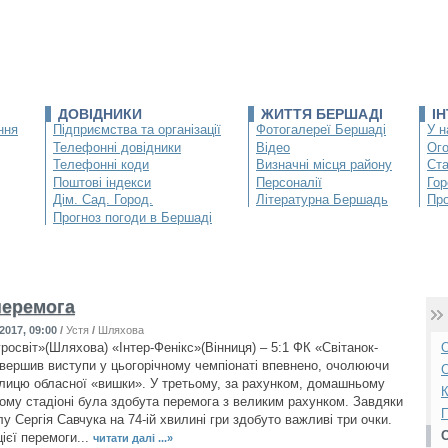
ДОВІДНИКИ
ЖИТТЯ БЕРШАДІ
І
ння
Підприємства та організації
Фотогалереї Бершаді
У н
Телефонні довідники
Відео
Ог
Телефонні коди
Визначні місця району
Ста
Поштові індекси
Персоналії
Гор
Дім. Сад. Город.
Літературна Бершадь
Про
Прогноз погоди в Бершаді
перемога
2017, 09:00
/
Устя
/
Шляхова
росвіт»(Шляхова) «Інтер-Фенікс»(Вінниця) – 5:1 ФК «Світанок-
О
авершив виступи у цьогорічному чемпіонаті впевнено, очолюючи
С
блицю обласної «вишки». У третьому, за рахунком, домашньому
К
вому стадіоні була здобута перемога з великим рахунком. Завдяки
П
у Сергія Савчука на 74-ій хвилині гри здобуто важливі три очки.
ієї перемоги...
читати далі ...»