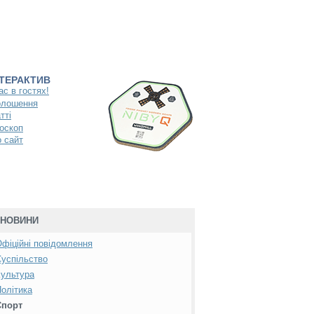
НТЕРАКТИВ
ас в гостях!
олошення
тті
оскоп
 сайт
НОВИНИ
фіційні повідомлення
успільство
ультура
олітика
Спорт