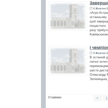
Заверши
6 Жовтня 2
«Агро-Астра
останньому 
щоб завершит
пощастило. 
разу прибул
Ковбасюком.
І чемпіо
6 Жовтня 2
В останній д
легкої атле
переможцями
шести диста
Олександр М
Зеленецька,
Сторінки:
<
1