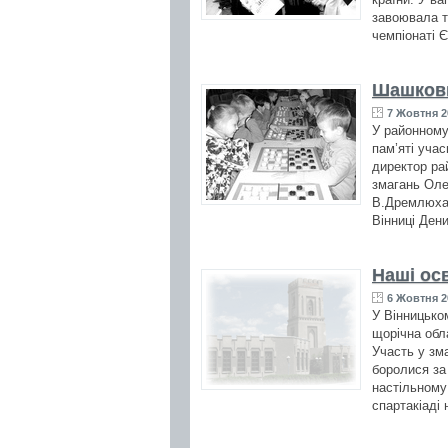
завоювала тр
чемпіонаті Є
Шашкови
7 Жовтня 2
У районному
пам’яті уча
директор ра
змагань Оле
В.Дремлюха.
Вінниці Дени
Наші ос
6 Жовтня 2
У Вінницько
щорічна обл
Участь у зма
боролися за 
настільному
спартакіаді 