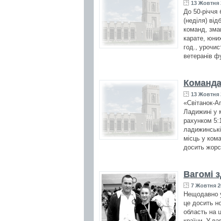
13 Жовтня 
До 50-річчя
(неділя) від
команд, змаг
карате, юни
год., урочис
ветеранів ф
Команда
13 Жовтня 
«Світанок-А
Ладижині у 
рахунком 5:1
ладижинські
місць у ком
досить жорс
Вагомі 
7 Жовтня 2
Нещодавно у
це досить н
область на ц
країни. У ва