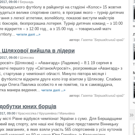
2017, 09:00
/
Бершадь
 бершадського футболу в райцентрі на стадіоні «Колос» 15 жовтня
будеться велике спортивне свято, в програмі якого – турнір дитячих
ання з легкої атлетики, волейболу, показові виступи майстрів
х боксерів, безпрограшна лотерея. Турнір дитячих команд – з 10.00
м
те відкриття – з 12.00 год., а з 15.00 год. – товариський матч
утболу...
читати далі ...»
автор:
Газета "Бершадський край"
 Шляхової вийшла в лідери
2017, 09:00
/
Шляхова
гросвіт» (Шляхова) – «Авангард» (Ладижин) – 8:1 19 серпня в
Т
матчі першого туру «СвітанокАгросвіт», розгромивши «Авангард» з
М
, стартував у чемпіонаті області. Минуло півтора місяця і
 футболісти відкрили друге коло ігор візитом у Шляхову. Слабких
анди Олега Павлика особисто я не помітив, та ж самовіддача,
тка манера ведення...
читати далі ...»
автор:
Газета "Бершадський край"
ч
здобутки юних борців
017, 09:00
/
Красносілка
/
Крушинівка
/
Маньківка
 місті Рівне відбувся чемпіонат України з сумо. Для Бершадщини
овий вид спорту, але наші юні борці гідно представили Вінницьку
их змаганнях, в яких взяли участь 565 спортсменів з усіх куточків
говій категорії до 50 кг наша Юля Горобець із Красносілки