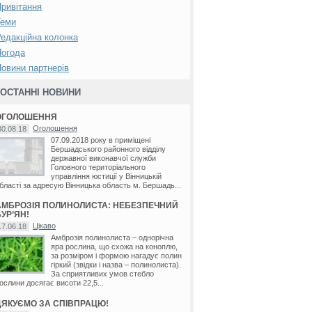
ривітання
Теми
едакційна колонка
Погода
овини партнерів
ОСТАННІ НОВИНИ
ОГОЛОШЕННЯ
Оголошення
30.08.18
07.09.2018 року в приміщені
Бершадського районного відділу
державної виконавчої служби
Головного територіального
управління юстиції у Вінницькій
бласті за адресую Вінницька область м. Бершадь...
АМБРОЗІЯ ПОЛИНОЛИСТА: НЕБЕЗПЕЧНИЙ
УР’ЯН!
Цікаво
17.06.18
Амброзія полинолиста – однорічна
яра рослина, що схожа на коноплю,
за розміром і формою нагадує полин
гіркий (звідки і назва – полинолиста).
За сприятливих умов стебло
ослини досягає висоти 22,5...
ДЯКУЄМО ЗА СПІВПРАЦЮ!