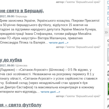
автор:
Газета "Бершадський край"
П
не свято в Бершаді,
Р
2017, 09:00
/
Бершадь
Дням захисника України, Українського козацтва, Покрови Пресвятої
Н
та 50-річчю бершадського футболу, відбулося 15 жовтня на
тадіоні за підтримки народного депутата України Миколи Кучера,
ержадміністрації Івана Стефанцова, голови райради Михайла
лови ГО «Крок назустріч» Віктора Маланчука, приватних
 Олександра Пітика та Валерія...
читати далі ...»
автор:
Газета "Бершадський край"
у до кубка
о
2017, 09:00
/
Шляхова
(Ладижин) – «Світанок-Агросвіт» (Шляхова) – 0:5 Як відомо, у
тчів свої особливості. Незважаючи на розгромну перемогу 8:1 у
Б
іонату області, «Світанок-Агросвіт» з усією серйозністю ставився
тчу. Бойовий склад (через незадовільний стан здоров’я був
ише Дмитро Євстафієв) та максимальна концентрація в кожному
ретворили матч-відповідь...
читати далі ...»
автор:
Газета "Бершадський край"
р
ня – свято футболу