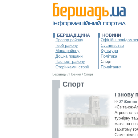
БЕРШАДЩИНА
НОВИНИ
Прапор району
Офіційні повідомле
Герб району
Суспільство
Мапа району
Культура
Дошка пошани
Політика
Паспорт району
Спорт
Сторінками історії
Привітання
Бершадь
/
Новини
/
Спорт
Спорт
І знову 
27 Жовтня 
«Світанок-Аг
Агросвіт» з
турнірну та
матчі на но
забитому гол
Саме після ц