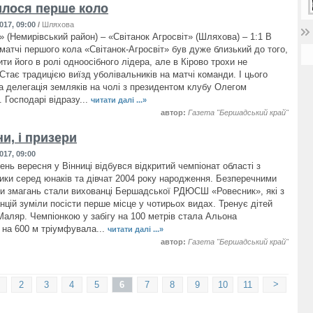
лося перше коло
017, 09:00
/
Шляхова
» (Немирівський район) – «Світанок Агросвіт» (Шляхова) – 1:1 В
матчі першого кола «Світанок-Агросвіт» був дуже близький до того,
и його в ролі одноосібного лідера, але в Кірово трохи не
Стає традицією виїзд уболівальників на матчі команди. І цього
а делегація земляків на чолі з президентом клубу Олегом
 Господарі відразу...
читати далі ...»
автор:
Газета "Бершадський край"
ни, і призери
017, 09:00
ень вересня у Вінниці відбувся відкритий чемпіонат області з
тики серед юнаків та дівчат 2004 року народження. Безперечними
 змагань стали вихованці Бершадської РДЮСШ «Ровесник», які з
нцій зуміли посісти перше місце у чотирьох видах. Тренує дітей
аляр. Чемпіонкою у забігу на 100 метрів стала Альона
 на 600 м тріумфувала...
читати далі ...»
автор:
Газета "Бершадський край"
>
2
3
4
5
6
7
8
9
10
11