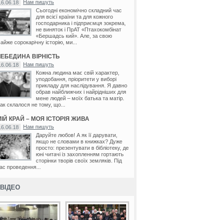
Нам пишуть
16.06.18
Сьогодні економічно складний час
для всієї країни та для кожного
господарника і підприємця зокрема,
не виняток і ПрАТ «Птахокомбінат
«Бершадсь кий». Але, за свою
айже сорокарічну історію, ми...
ЛЕБЕДИНА ВІРНІСТЬ
Нам пишуть
16.06.18
Кожна людина має свій характер,
уподобання, пріоритети у виборі
прикладу для наслідування. Я давно
обрав найближчих і найрідніших для
мене людей – моїх батька та матір.
ак склалося не тому, що...
ІЙ КРАЙ – МОЯ ІСТОРІЯ ЖИВА
Нам пишуть
16.06.18
Даруйте любов! А як її дарувати,
якщо не словами в книжках? Дуже
просто: презентувати в бібліотеку, де
юні читачі із захопленням гортають
сторінки творів своїх земляків. Під
ас проведення...
ВІДЕО