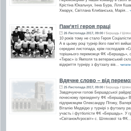
Крістіна Юкальчук, Інна Бура, Ліля Кш
Хмарук, Світлана Клибанська, Марія...
Пам’яті героя праці
26 Листопада 2017, 09:00
/
Бершадь
/
Шлях
10 років тому не стало Героя Соціаліст
А в цьому році турнір його пам’яті вийш
середині листопада, крім господарів «С
торішнього переможця ФК «Бершадь», ор
«Тирас» із Ямполя та ветеранський скл
відкриття турніру з футзалу вів...
читати 
Вдячне слово – від перемо
25 Листопада 2017, 09:00
/
Бершадь
/
Шлях
Завдячуючи голові Бершадської райдер
почесному президенту ФК «Бершадь» В
підприємцям Олександру Пітику, Валері
Віталію Медвідю у турнірі з футзалу р
участь і футболісти ФК «Бершадь». У гр
«СвітанокАгросвіт» с. Шляхової та ФК..