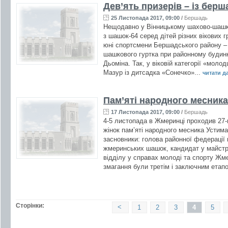
Дев’ять призерів – із берш
25 Листопада 2017, 09:00
/
Бершадь
Нещодавно у Вінницькому шахово-шашко
з шашок-64 серед дітей різних вікових 
юні спортсмени Бершадського району – 
шашкового гуртка при районному будин
Дьоміна. Так, у віковій категорії «молод
Мазур із дитсадка «Сонечко»...
читати дал
Пам’яті народного месника
17 Листопада 2017, 09:00
/
Бершадь
4-5 листопада в Жмеринці проходив 27-и
жінок пам’яті народного месника Устим
засновники: голова районної федерації
жмеринських шашок, кандидат у майстри
відділу у справах молоді та спорту Жм
змагання були третім і заключним етап
Сторінки:
<
1
2
3
4
5