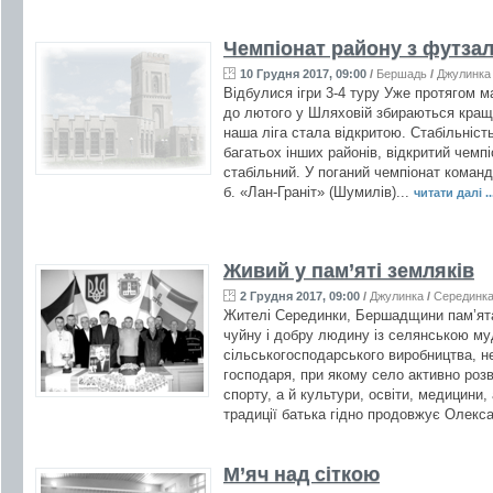
Чемпіонат району з футза
10 Грудня 2017, 09:00
/
Бершадь
/
Джулинка
Відбулися ігри 3-4 туру Уже протягом ма
до лютого у Шляховій збираються кращі
наша ліга стала відкритою. Стабільність 
багатьох інших районів, відкритий чемп
стабільний. У поганий чемпіонат команд
б. «Лан-Граніт» (Шумилів)...
читати далі ..
Живий у пам’яті земляків
2 Грудня 2017, 09:00
/
Джулинка
/
Серединк
Жителі Серединки, Бершадщини пам’ят
чуйну і добру людину із селянською муд
сільськогосподарського виробництва, н
господаря, при якому село активно роз
спорту, а й культури, освіти, медицини,
традиції батька гідно продовжує Олекс
М’яч над сіткою