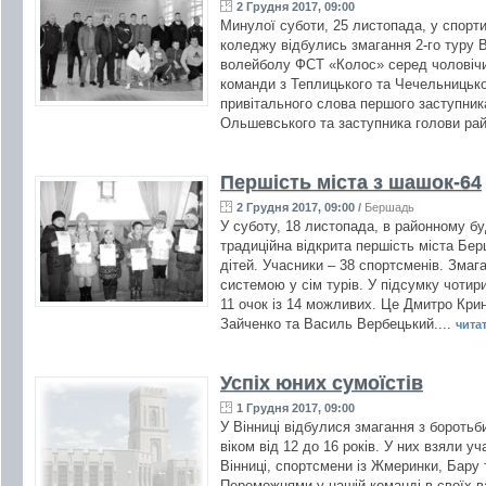
2 Грудня 2017, 09:00
Минулої суботи, 25 листопада, у спорт
коледжу відбулись змагання 2-го туру В
волейболу ФСТ «Колос» серед чоловічи
команди з Теплицького та Чечельницьког
привітального слова першого заступни
Ольшевського та заступника голови рай
Першість міста з шашок-64
2 Грудня 2017, 09:00
/
Бершадь
У суботу, 18 листопада, в районному бу
традиційна відкрита першість міста Бер
дітей. Учасники – 38 спортсменів. Зма
системою у сім турів. У підсумку чотир
11 очок із 14 можливих. Це Дмитро Кри
Зайченко та Василь Вербецький....
читат
Успіх юних сумоїстів
1 Грудня 2017, 09:00
У Вінниці відбулися змагання з боротьб
віком від 12 до 16 років. У них взяли у
Вінниці, спортсмени із Жмеринки, Бар
Переможцями у нашій команді в своїх ва