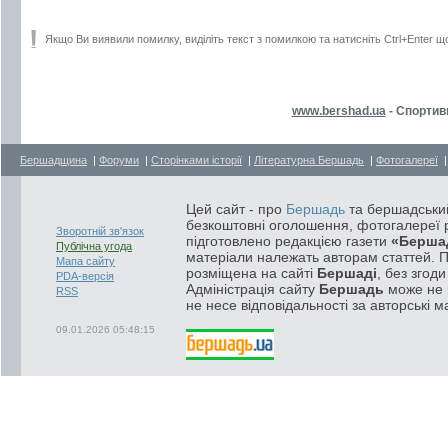
Якщо Ви виявили помилку, виділіть текст з помилкою та натисніть Ctrl+Enter щ
www.bershad.ua
- Спортив
Бершадщина
|
Форуми
|
Сторінками історії
|
Літературна Бершадь
|
Фотогалереї
Цей сайт - про
Бершадь
та бершадський
безкоштовні оголошення, фотогалереї р
Зворотній зв'язок
підготовлено редакцією газети
«Берша
Публічна угода
матеріали належать авторам статтей. 
Мапа сайту
розміщена на сайті
Бершаді
, без згод
PDA-версія
Адміністрація сайту
Бершадь
може не п
RSS
не несе відповідальності за авторські м
09.01.2026 05:48:15