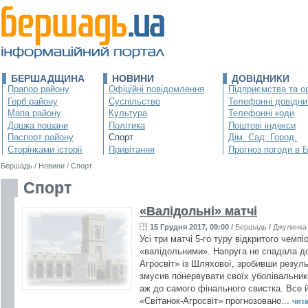
БЕРШАДЩИНА
НОВИНИ
ДОВІДНИКИ
Прапор району
Офіційні повідомлення
Підприємства та ор
Герб району
Суспільство
Телефонні довідни
Мапа району
Культура
Телефонні коди
Дошка пошани
Політика
Поштові індекси
Паспорт району
Спорт
Дім. Сад. Город.
Сторінками історії
Привітання
Прогноз погоди в 
Бершадь
/
Новини
/
Спорт
Спорт
«Валідольні» матчі
15 Грудня 2017, 09:00
/
Бершадь
/
Джулинка
Усі три матчі 5-го туру відкритого чемп
«валідольними». Напруга не спадала до
Агросвіт» із Шляхової, зробивши резуль
змусив понервувати своїх уболівальникі
аж до самого фінального свистка. Все 
«Світанок-Агросвіт» прогнозовано...
чита