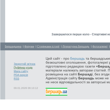
Завершилося перше коло - Спортивні но
Бершадщина
|
Форуми
|
Сторінками історії
|
Літературна Бершадь
|
Фотогалереї
Цей сайт - про
Бершадь
та бершадський
безкоштовні оголошення, фотогалереї р
Зворотній зв'язок
підготовлено редакцією газети
«Берша
Публічна угода
матеріали належать авторам статтей. 
Мапа сайту
розміщена на сайті
Бершаді
, без згод
PDA-версія
Адміністрація сайту
Бершадь
може не п
RSS
не несе відповідальності за авторські м
09.01.2026 06:13:12