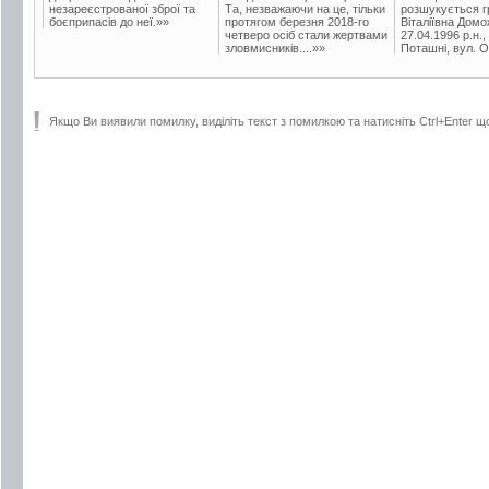
незареєстрованої зброї та
Та, незважаючи на це, тільки
розшукується гр
боєприпасів до неї.»»
протягом березня 2018-го
Віталіївна Домо
четверо осіб стали жертвами
27.04.1996 р.н.,
зловмисників....»»
Поташні, вул. Ос
Якщо Ви виявили помилку, виділіть текст з помилкою та натисніть Ctrl+Enter щ