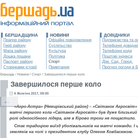
БЕРШАДЩИНА
НОВИНИ
ДОВІДНИКИ
Прапор району
Офіційні повідомлення
Підприємства та ор
Герб району
Суспільство
Телефонні довідни
Мапа району
Культура
Телефонні коди
Дошка пошани
Політика
Поштові індекси
Паспорт району
Спорт
Дім. Сад. Город.
Сторінками історії
Привітання
Прогноз погоди в 
Бершадь
/
Новини
/
Спорт
/
Завершилося перше коло
Завершилося перше коло
6 Жовтня 2017, 09:00
←
«Агро-Астра» (Немирівський район) – «Світанок Агросвіт» 
матчі першого кола «Світанок-Агросвіт» був дуже близький
ролі одноосібного лідера, але в Кірово трохи не пощастило.
Стає традицією виїзд уболівальників на матчі команди. І 
земляків на чолі з президентом клубу Олегом Ковбасюком.