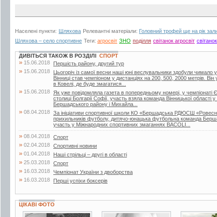
Населені пункти:
Шляхова
Релевантні матеріали:
Головний трофей ще на рік зал
Шляхова – село спортивне
Теги:
агросвіт
ЗНО
поділля
світанок агросвіт
світанок
ДИВІТЬСЯ ТАКОЖ В РОЗДІЛІ
СПОРТ
»
15.06.2018
Першість району, другий тур
»
15.06.2018
Цьогоріч із самої весни наші юні веслувальники здобули чимало ус
Вінниці став чемпіоном у дистанціях на 200, 500, 2000 метрів. Він
в Ковелі, де буде змагатися...
»
15.06.2018
Як уже повідомляла газета в попередньому номері, у чемпіонаті Є
столиці Болгарії Софії, участь взяла команда Вінницької області у
Бершадського району і Михайла...
»
08.04.2018
За ініціативи спортивної школи КО «Бершадська РДЮСШ «Ровесник
прихильників футболу, дитячо-юнацька футбольна команда Берш
участь у Міжнародних спортивних змаганнях BACOLI...
»
08.04.2018
Спорт
»
02.04.2018
Спортивні новини
»
01.04.2018
Наші стрільці – другі в області
»
25.03.2018
Спорт
»
16.03.2018
Чемпіонат України з двоборства
»
16.03.2018
Перші успіхи боксерів
ЦІКАВІ ФОТО