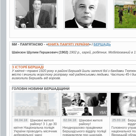
5 фото
5 фото
6 фото
МИ - ПАМ’ЯТАЄМО - «
КНИГА ПАМ’ЯТІ УКРАЇНИ
» /
БЕРШАДЬ
Шаїнзон Шулим Гершкович (1902)
1902 р., єврей, робітник. Мобілізований в 
З ІСТОРІЇ БЕРШАДІ
У квітні—травні 1920 року в районі Бершаді йшли запеклі бої з бандами Тютюнн
місто і вчинили жорстоку розправу над радянськими людьми. Частини 45-ї дивізі
визволили Бершадь від ворогів.
ГОЛОВНІ НОВИНИ БЕРШАДЩИНИ
06.04.18
Шановні жителі
02.04.18
Шановні жителі
25.03.18
Берш
району! З 1 до 30
району!
відді
квітня Національна поліція
Неодноразово працівники
Головного упра
України проводить місячник
Бершадського відділу поліції
національної пол
добровільної здачі
повідомляли про шахраїв.
Вінницькій обла