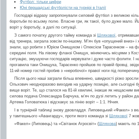
Футбол: тільки цифри
Юні бершадські футболісти на турнірі в Італії
Господарі відразу запропонували силовий футбол з великою кіль
боротьби по всьому полю. Власне гри, як такої, було дуже мало. Й
воріт у боротьбу, а далі по ситуації.
З самого початку другого тайму команда зі
Шляхової
, отримавши
від тренера, заграла зовсім по-іншому. М’яч був «опущений вниз» і
знали, що робити з Юрієм Онищуком і Олексієм Тарасенком – на ф
середині поля. На лівому фланзі Онищук, міняючись місцями з Кос
ситуацію, змушуючи господарів нервувати і дуже часто фолити. І на
прогавила таки Онищука, Тарасенко пройшов по правій бровці, звідк
11-ий номер гостей пробив з «неробочої» правої ноги під поперечину
Після цього наші заграли більш впевнено, швидкості різко зросли 
Ольхович неодноразово виходив на ударну позицію, але сьогодні був
вище воріт. Те, що сталося на 81-ій хвилині, інакше як нещасним в
силова подача Олександра Барчука, м’яч по дузі летить у район да
Артема Головатюка і відскакує за лінію воріт – 1:1. Нічия.
І в турнірній таблиці знову двовладдя. Липовецький «Факел» з 
у тамтешнього «Авангарду», проти якого команда зі
Шляхової
7 жов
«Факел» (Липовець) та «Світанок Агросвіт» (
Шляхова
) мають по 