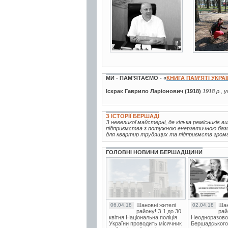
2 фото
9 фото
МИ - ПАМ’ЯТАЄМО - «
КНИГА ПАМ’ЯТІ УКРА
Іскрак Гаврило Ларіонович (1918)
1918 р., 
З ІСТОРІЇ БЕРШАДІ
З невеликої майстерні, де кілька ремісників 
підприємства з потужною енергетичною базою
для квартир трудящих та підприємств громад
ГОЛОВНІ НОВИНИ БЕРШАДЩИНИ
06.04.18
Шановні жителі
02.04.18
Шан
району! З 1 до 30
рай
квітня Національна поліція
Неодноразово
України проводить місячник
Бершадського в