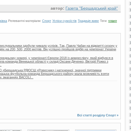
автор:
Газета "Бершадський край"
ківка
Релевантні матеріали:
Спорт
Успіхи сумоїстів
Традиція живе
Теги:
«лан»
 веслувальники здобули чимало успіхів. Так, Павло Чабан на відкритті сезону у
іях на 200, 500, 2000 метрів. Він успішно пройшов відбір на чемпіонат України
ередньому номері, у чемпіонаті Європи-2018 із армреслінгу, який відбувся в
зяла команда Вінницької області у складі Оксани Дяченко, Вікторії Рожко з
.
 КО «Бершадська РДЮСШ «Ровесник» і натхненної, значної підтримки
юнацька футбольна команда Бершадського району мала можливість взяти
х змаганнях BACOLI...
Всі статті розділу
Спорт
»