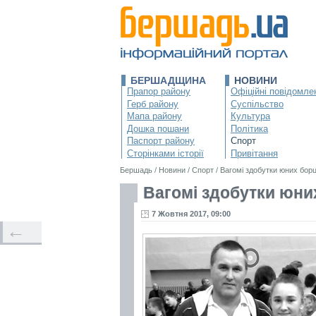
БЕРШАДЩИНА
НОВИНИ
Прапор району
Офіційні повідомле
Герб району
Суспільство
Мапа району
Культура
Дошка пошани
Політика
Паспорт району
Спорт
Сторінками історії
Привітання
Бершадь
/
Новини
/
Спорт
/
Вагомі здобутки юних борц
Вагомі здобутки юни
7 Жовтня 2017, 09:00
←