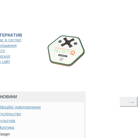
НТЕРАКТИВ
ас в гостях!
олошення
тті
оскоп
 сайт
НОВИНИ
→
фіційні повідомлення
успільство
ультура
олітика
Спорт