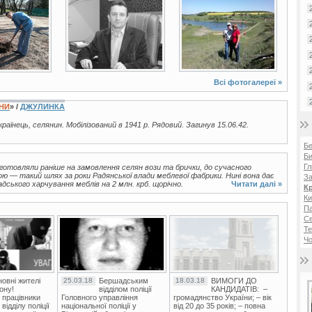
5 фото
4 фото
Всі фотогалереї »
ЇНИ
» /
ДЖУЛИНКА
українець, селянин. Мобілізований в 1941 р. Рядовий. Загинув 15.06.42.
Б
Би
Гл
виготовляли раніше на замовлення селян вози та брички, до сучасного
 — такий шлях за роки Радянської влади меблевої фабрики. Нині вона дає
За
ського харчування меблів на 2 млн. крб. щорічно.
Читати далі »
К
Ки
Па
С
Те
Чо
овні жителі
25.03.18
Бершадським
18.03.18
ВИМОГИ ДО
ону!
відділом поліції
КАНДИДАТІВ: –
 працівники
Головного управління
громадянство України; – вік
ідділу поліції
національної поліції у
від 20 до 35 років; – повна