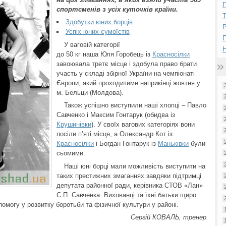
П
спортсменів з усіх куточків країни.
Здобутки юних борців
Р
Успіх юних сумоїстів
У ваговій категорії
Н
до 50 кг наша Юля Горобець із
Красносілки
завоювала третє місце і здобула право брати
участь у складі збірної України на чемпіонаті
Європи, який проходитиме наприкінці жовтня у
м. Бельци (Молдова).
Також успішно виступили наші хлопці – Павло
Савченко і Максим Гонтарук (обидва із
Крушинівки
). У своїх вагових категоріях вони
посіли п’яті місця, а Олександр Кот із
Красносілки
і Богдан Гонтарук із
Маньківки
були
сьомими.
Наші юні борці мали можливість виступити на
таких престижних змаганнях завдяки підтримці
депутата районної ради, керівника СТОВ «Лан»
С.П. Савченка. Вихованці та їхні батьки щиро
омогу у розвитку боротьби та фізичної культури у районі.
Сергій КОВАЛЬ, тренер.