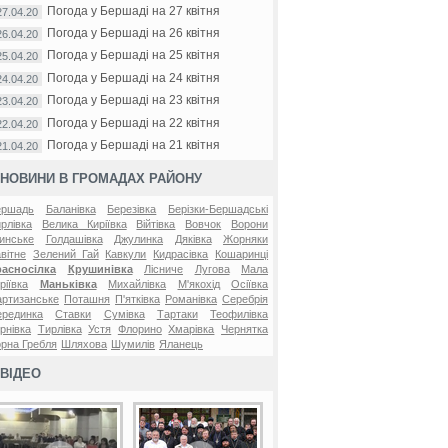
Погода у Бершаді на 27 квітня
27.04.20
Погода у Бершаді на 26 квітня
26.04.20
Погода у Бершаді на 25 квітня
25.04.20
Погода у Бершаді на 24 квітня
24.04.20
Погода у Бершаді на 23 квітня
23.04.20
Погода у Бершаді на 22 квітня
22.04.20
Погода у Бершаді на 21 квітня
21.04.20
НОВИНИ В ГРОМАДАХ РАЙОНУ
ершадь
Баланівка
Березівка
Берізки-Бершадські
рлівка
Велика Киріївка
Війтівка
Вовчок
Ворони
инське
Голдашівка
Джулинка
Дяківка
Жорняки
вітне
Зелений Гай
Кавкули
Кидрасівка
Кошаринці
расносілка
Крушинівка
Лісниче
Лугова
Мала
ріївка
Маньківка
Михайлівка
М'якохід
Осіївка
ртизанське
Поташня
П'ятківка
Романівка
Серебрія
ерединка
Ставки
Сумівка
Тартаки
Теофилівка
рнівка
Тирлівка
Устя
Флорино
Хмарівка
Чернятка
рна Гребля
Шляхова
Шумилів
Яланець
ВІДЕО