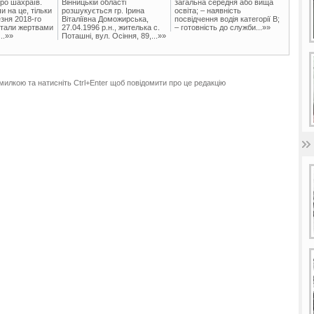
ро шахраїв.
Вінницькій області
загальна середня або вища
и на це, тільки
розшукується гр. Ірина
освіта; – наявність
зня 2018-го
Віталіївна Доможирська,
посвідчення водія категорії В;
стали жертвами
27.04.1996 р.н., жителька с.
– готовність до служби...»»
..»»
Поташні, вул. Осіння, 89,...»»
милкою та натисніть Ctrl+Enter щоб повідомити про це редакцію