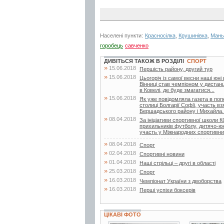
Населені пункти:
Красносілка
,
Крушинівка
,
Мань
горобець
савченко
ДИВІТЬСЯ ТАКОЖ В РОЗДІЛІ
СПОРТ
»
15.06.2018
Першість району, другий тур
»
15.06.2018
Цьогоріч із самої весни наші юні
Вінниці став чемпіоном у дистанц
в Ковелі, де буде змагатися...
»
15.06.2018
Як уже повідомляла газета в поп
столиці Болгарії Софії, участь в
Бершадського району і Михайла..
»
08.04.2018
За ініціативи спортивної школи
прихильників футболу, дитячо-
участь у Міжнародних спортивни
»
08.04.2018
Спорт
»
02.04.2018
Спортивні новини
»
01.04.2018
Наші стрільці – другі в області
»
25.03.2018
Спорт
»
16.03.2018
Чемпіонат України з двоборства
»
16.03.2018
Перші успіхи боксерів
ЦІКАВІ ФОТО