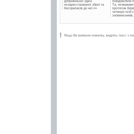
добровільної здачі
повідомляли п
незареєстрованої зброї та
Та, незважаюч
боєприпасів до неї.»»
протягом бере
четверо осіб 
зловмисників..
Якщо Ви виявили помилку, виділіть текст з по