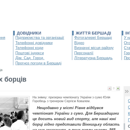
ДОВІДНИКИ
ЖИТТЯ БЕРШАДІ
І
ння
Підприємства та організації
Фотогалереї Бершаді
У н
Телефонні довідники
Відео
Ог
Телефонні коди
Визначні місця району
Ста
Поштові індекси
Персоналії
Гор
Дім. Сад. Город.
Літературна Бершадь
Про
Прогноз погоди в Бершаді
ів
х борців
0
На знімку: призерка чемпіонату України з сумо Юлія
О
Горобець з тренером Сергієм Ковалем.
С
Нещодавно у місті Рівне відбувся
чемпіонат України з сумо. Для Бершадщини
К
це досить новий вид спорту, але наші юні
П
борці гідно представили Вінницьку область
на цих змаганнях, в яких взяли участь 565