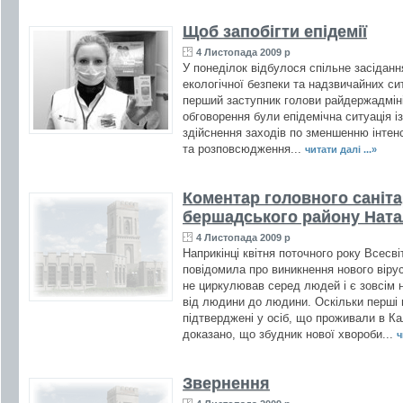
Щоб запобігти епідемії
4 Листопада 2009 р
У понеділок відбулося спільне засіданн
екологічної безпеки та надзвичайних сит
перший заступник голови райдержадмін
обговорення були епідемічна ситуація із
здійснення заходів по зменшенню інтен
та розповсюдження...
читати далі ...»
Коментар головного саніта
бершадського району Натал
4 Листопада 2009 р
Наприкінці квітня поточного року Всесв
повідомила про виникнення нового віру
не циркулював серед людей і є зовсім 
від людини до людини. Оскільки перші
підтверджені у осіб, що проживали в Кал
доказано, що збудник нової хвороби...
ч
Звернення