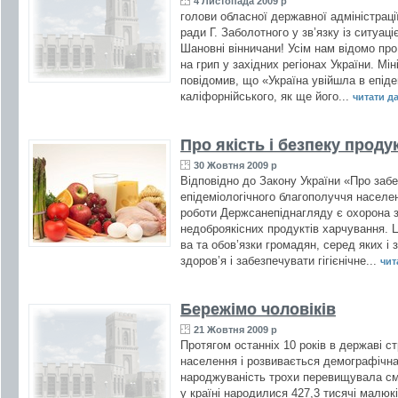
4 Листопада 2009 р
голови обласної державної адміністраці
ради Г. Заболотного у зв’язку із ситуа
Шановні вінничани! Усім нам відомо пр
на грип у західних регіонах України. М
повідомив, що «Україна увійшла в епіде
каліфорнійського, як ще його...
читати дал
Про якість і безпеку проду
30 Жовтня 2009 р
Відповідно до Закону України «Про забе
епідеміологічного благополуччя населе
роботи Держсанепіднагляду є охорона 
недоброякісних продуктів харчування. Ц
ва та обов’язки громадян, серед яких і 
здоров’я і забезпечувати гігієнічне...
чита
Бережімо чоловіків
21 Жовтня 2009 р
Протягом останніх 10 років в державі с
населення і розвивається демографічна
народжуваність трохи перевищувала сме
у країні народилися 427,3 тисячі малюкі