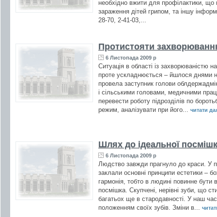
необхідно вжити для профілактики, що 
зараження дітей грипом, та іншу інформа
28-70, 2-41-03,...
Протистояти захворюван
6 Листопада 2009 р
Ситуація в області із захворюваністю на
проте ускладнюється – йшлося днями на
провела заступник голови облдержадмін
і сільськими головами, медичними пра
перевести роботу підрозділів по борот
режим, аналізувати при його...
читати далі
Шлях до ідеальної посміш
6 Листопада 2009 р
Людство завжди прагнуло до краси. У пр
заклали основні принципи естетики – бо
гармонія, тобто в людині повинне бути в
посмішка. Скупчені, нерівні зуби, що с
багатьох ще в стародавності. У наш ча
положенням своїх зубів. Зміни в...
читати