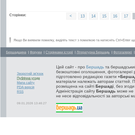
Сторінки:
<
13
14
15
16
17
Якщо Ви виявили помилку, виділіть текст з помилкою та натисніть Ctrl+Enter щ
Бершадщина
|
Форуми
|
Сторінками історії
|
Літературна Бершадь
|
Фотогалереї
Цей сайт - про
Бершадь
та бершадський
безкоштовні оголошення, фотогалереї р
Зворотній зв'язок
підготовлено редакцією газети
«Берша
Публічна угода
матеріали належать авторам статтей. 
Мапа сайту
розміщена на сайті
Бершаді
, без згод
PDA-версія
Адміністрація сайту
Бершадь
може не п
RSS
не несе відповідальності за авторські м
09.01.2026 13:46:27