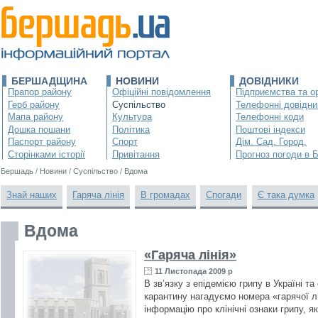
БЕРШАДЩИНА
НОВИНИ
ДОВІДНИКИ
Прапор району
Офіційні повідомлення
Підприємства та ор
Герб району
Суспільство
Телефонні довідни
Мапа району
Культура
Телефонні коди
Дошка пошани
Політика
Поштові індекси
Паспорт району
Спорт
Дім. Сад. Город.
Сторінками історії
Привітання
Прогноз погоди в 
Бершадь
/
Новини
/
Суспільство
/
Вдома
Знай наших
Гаряча лінія
В громадах
Спогади
Є така думка
Вдома
«Гаряча лінія»
11 Листопада 2009 р
В зв’язку з епідемією грипу в Україні т
карантину нагадуємо номера «гарячої лі
інформацію про клінічні ознаки грипу, я