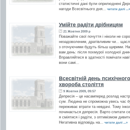
статистичні дані були оприлюднені Дер
нагоди Всесвітнього дня...
читати далі ...
Умійте радіти дрібницям
21 Жовтня 2009 р
Поважайте свої почуття і ніколи не сор
незадоволеним, дратівливим чи... щасл
з оточуючими будуть більш щирими. Нав
вам день: після похмурої холодної днин
Вправляйтеся в здатності помічати навіт
вони самі...
Всесвітній день психічного
хвороба століття
9 Жовтня 2009, 09:57
Депресія – це насамперед розлад настр
сум. Людина не спроможна увесь час бу
переживає втрати та невдачі. Тому інко
починається депресія. Варто спитати се
я сміятися і радіти, з оптимізмом дивит
Негативна відповідь на...
читати далі ...»