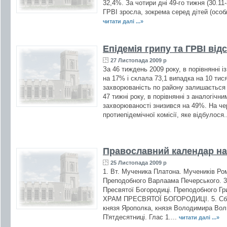
32,4%. За чотири дні 49-го тижня (30.11
ГРВІ зросла, зокрема серед дітей (особ
читати далі ...»
Епідемія грипу та ГРВІ від
27 Листопада 2009 р
За 46 тиждень 2009 року, в порівнянні 
на 17% і склала 73,1 випадка на 10 тис
захворюваність по району залишається
47 тижні року, в порівнянні з аналогічн
захворюваності знизився на 49%. На че
протиепідемічної комісії, яке відбулося.
Православний календар на
25 Листопада 2009 р
1. Вт. Мученика Платона. Мучеників Ром
Преподобного Варлаама Печерського. 3
Пресвятої Богородиці. Преподобного Гр
ХРАМ ПРЕСВЯТОЇ БОГОРОДИЦІ. 5. Сб. 
князя Ярополка, князя Володимира Воли
П'ятдесятниці. Глас 1....
читати далі ...»