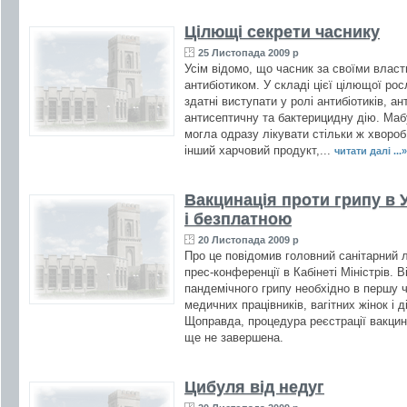
Цілющі секрети часнику
25 Листопада 2009 р
Усім відомо, що часник за своїми вла
антибіотиком. У складі цієї цілющої рос
здатні виступати у ролі антибіотиків, ан
антисептичну та бактерицидну дію. Мабу
могла одразу лікувати стільки ж хвороб
інший харчовий продукт,...
читати далі ...»
Вакцинація проти грипу в 
і безплатною
20 Листопада 2009 р
Про це повідомив головний санітарний 
прес-конференції в Кабінеті Міністрів. 
пандемічного грипу необхідно в першу ч
медичних працівників, вагітних жінок і ді
Щоправда, процедура реєстрації вакцин
ще не завершена.
Цибуля від недуг