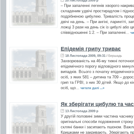
20 Листопада 2009 р
– При запаленні легенів хворого накри
складеним удвічі простирадлом і піднос
подрібненою цибулею. Тривалість проце
двічі на день. – При ангіні, ларингіті, 
ложці 3 рази на день сік із цибулі або 
співвідношенні 1:2. – При запаленні...
чи
Епідемія грипу триває
18 Листопада 2009, 09:31
/
Бершадь
Захворюваність на 46-му тижні поточног
епідемічного порогу відповідного минул
випадків. Всього з початку епідемічного
осіб, з яких 581 – дитина та 709 – доро
грип та ГРВІ, з них 30 дітей. Якщо до к
осіб, що...
читати далі ...»
Як зберігати цибулю та ча
13 Листопада 2009 р
У другій половині зими частина часнику 
оригінальні способи подовження строку 
скляні банки і засипають пшоном. Важли
Кришками не закривають. Зберігають пр