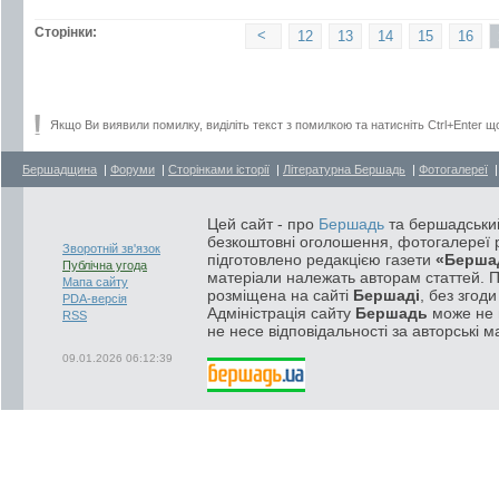
Сторінки:
<
12
13
14
15
16
Якщо Ви виявили помилку, виділіть текст з помилкою та натисніть Ctrl+Enter щ
Бершадщина
|
Форуми
|
Сторінками історії
|
Літературна Бершадь
|
Фотогалереї
Цей сайт - про
Бершадь
та бершадський
безкоштовні оголошення, фотогалереї р
Зворотній зв'язок
підготовлено редакцією газети
«Берша
Публічна угода
матеріали належать авторам статтей. 
Мапа сайту
розміщена на сайті
Бершаді
, без згод
PDA-версія
Адміністрація сайту
Бершадь
може не п
RSS
не несе відповідальності за авторські м
09.01.2026 06:12:39