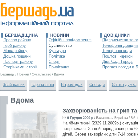
БЕРШАДЩИНА
НОВИНИ
ДОВІДНИКИ
Прапор району
Офіційні повідомлення
Підприємства та ор
Герб району
Суспільство
Телефонні довідни
Мапа району
Культура
Телефонні коди
Дошка пошани
Політика
Поштові індекси
Паспорт району
Спорт
Дім. Сад. Город.
Сторінками історії
Привітання
Прогноз погоди в 
Бершадь
/
Новини
/
Суспільство
/
Вдома
Знай наших
Гаряча лінія
В громадах
Спогади
Є така думка
Вдома
Захворюваність на грип та
9 Грудня 2009 р
/
Баланівка
/
Бирлівка
/
Війт
На 48-му тижні (2329.11.2009р.) ситуаці
погіршилася. За цей період захворіло 63
дітей. Серед захворілих діти 7-14 років