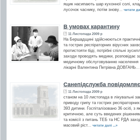
ящик насипають шар кухонної солі, кла
лусочок часнику, потім знову...
читати дал
В умовах карантину
11 Листопада 2009 р
На Бершадщині здійснюються практичні
та гострих респіраторних вірусних зах
протистояти біді, потрібні спільні зусилл
заходи проводять медики, розповідає за
медичному обслуговуванню населення 
лікарні Валентина Петрівна ДОВГАНЬ..
Санепідслужба повідомляє
11 Листопада 2009 р
станом на 10 листопада в лікувальні з
приводу грипу та гострих респіраторних 
393 дитини. Госпіталізовано 36 осіб, з я
критичною, але суть введених рішенням 
та комісії з питань ТЕБ та НС РДА захо
масовий ріст...
читати далі ...»