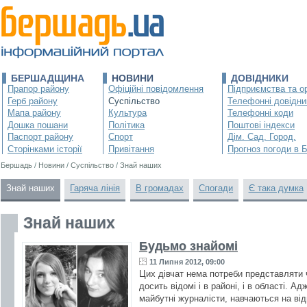
БЕРШАДЩИНА
НОВИНИ
ДОВІДНИКИ
Прапор району
Офіційні повідомлення
Підприємства та ор
Герб району
Суспільство
Телефонні довідни
Мапа району
Культура
Телефонні коди
Дошка пошани
Політика
Поштові індекси
Паспорт району
Спорт
Дім. Сад. Город.
Сторінками історії
Привітання
Прогноз погоди в 
Бершадь
/
Новини
/
Суспільство
/
Знай наших
Знай наших
Гаряча лінія
В громадах
Спогади
Є така думка
Знай наших
Будьмо знайомі
11 Липня 2012, 09:00
Цих дівчат нема потреби представляти ч
досить відомі і в районі, і в області. 
майбутні журналісти, навчаються на ві