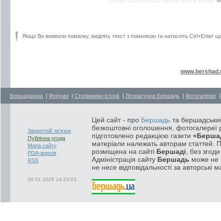
Якщо Ви виявили помилку, виділіть текст з помилкою та натисніть Ctrl+Enter щ
www.bershad.
Бершадщина
|
Форуми
|
Сторінками історії
|
Літературна Бершадь
|
Фотогалереї
Цей сайт - про
Бершадь
та бершадський
безкоштовні оголошення, фотогалереї р
Зворотній зв'язок
підготовлено редакцією газети
«Берша
Публічна угода
матеріали належать авторам статтей. 
Мапа сайту
розміщена на сайті
Бершаді
, без згод
PDA-версія
Адміністрація сайту
Бершадь
може не п
RSS
не несе відповідальності за авторські м
08.01.2026 14:23:03