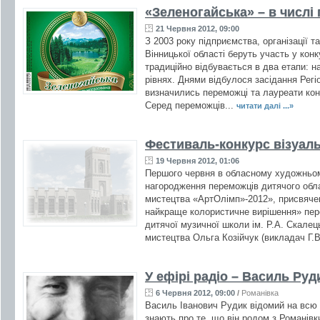
«Зеленогайська» – в числі
21 Червня 2012, 09:00
З 2003 року підприємства, організації т
Вінницької області беруть участь у конк
традиційно відбувається в два етапи: 
рівнях. Днями відбулося засідання Регіо
визначились переможці та лауреати кон
Серед переможців...
читати далі ...»
Фестиваль-конкурс візуал
19 Червня 2012, 01:06
Першого червня в обласному художньому
нагородження переможців дитячого обл
мистецтва «АртОлімп»-2012», присвячен
найкраще колористичне вирішення» пе
дитячої музичної школи ім. Р.А. Скалец
мистецтва Ольга Козійчук (викладач Г.В
У ефірі радіо – Василь Руд
6 Червня 2012, 09:00
/
Романівка
Василь Іванович Рудик відомий на всю к
знають про те, що він родом з Романів