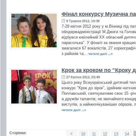
Фінал конкурсу Музична п
9 Травня 2012, 14:38
7-29 квітня 2012 року у м.Вінниці під п
облдержадміністрації М.Джиги та Голов
відбувся ювілейний ХХ обласний дитяч
парасолька". У фіналі за звання кращих 
змагалися 67 вокалістів, 27 хореографі
з районів та...
читати далі ...»
Крок за кроком по "Кроку д
27 Квітня 2012, 03:49
Цього року Всеукраїнський дитячий тел
конкурс "Крок до зірок", ідейним натхн
Поплавський, святкуватиме своє 15 -річч
а дружби талантів; не звичайного конце
виступів, а найнеочікуваніших образів, 
читати далі ...»
Сторінки:
<
10
11
12
13
14