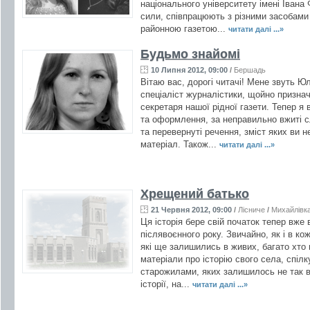
національного університету імені Івана 
сили, співпрацюють з різними засобами
районною газетою...
читати далі ...»
Будьмо знайомі
10 Липня 2012, 09:00
/
Бершадь
Вітаю вас, дорогі читачі! Мене звуть Ю
спеціаліст журналістики, щойно призна
секретаря нашої рідної газети. Тепер я
та оформлення, за неправильно вжиті сл
та перевернуті речення, зміст яких ви н
матеріал. Також...
читати далі ...»
Хрещений батько
21 Червня 2012, 09:00
/
Лісниче
/
Михайлівк
Ця історія бере свій початок тепер вже 
післявоєнного року. Звичайно, як і в кожн
які ще залишились в живих, багато хто 
матеріали про історію свого села, спіл
старожилами, яких залишилось не так вж
історії, на...
читати далі ...»