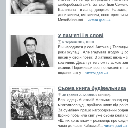
хліборобській сім’ї. Батько, Іван Семе
Василівна – в ланці, дояркою. На жаль,
допитливим, кмітливим, спостережливи
Михайлівської...
читати далі ...»
У пам’яті і в слові
6 Червня 2012, 09:00
Він народився у селі Антонівці Теплиць
роки окупації. Але згадував згодом ці 
писав у своїй поезії: В хатинах вікна –
краплини. Десь тут теплом і ласкою за
лозини. Переживши воєнне лихоліття, в
подався аж у...
читати далі ...»
Сьома книга будівельника
30 Травня 2012, 09:00
/
Бершадь
Бершадець Анатолій Мельник понад сор
міжколгоспбуді, пройшов шлях від робі
За сумлінну працю нагороджений орден
Щойно побачила світ уже сьома книга 82
«Шлях крізь віки» – розповідь про схід
часів до часів Київської...
читати далі ...»