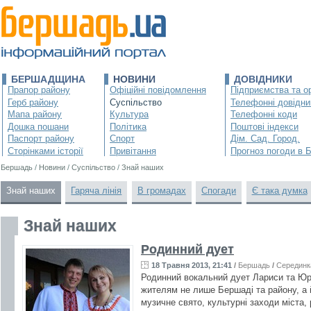
БЕРШАДЩИНА
НОВИНИ
ДОВІДНИКИ
Прапор району
Офіційні повідомлення
Підприємства та ор
Герб району
Суспільство
Телефонні довідни
Мапа району
Культура
Телефонні коди
Дошка пошани
Політика
Поштові індекси
Паспорт району
Спорт
Дім. Сад. Город.
Сторінками історії
Привітання
Прогноз погоди в 
Бершадь
/
Новини
/
Суспільство
/
Знай наших
Знай наших
Гаряча лінія
В громадах
Спогади
Є така думка
Знай наших
Родинний дует
18 Травня 2013, 21:41
/
Бершадь
/
Серединк
Родинний вокальний дует Лариси та Юр
жителям не лише Бершаді та району, а 
музичне свято, культурні заходи міста,