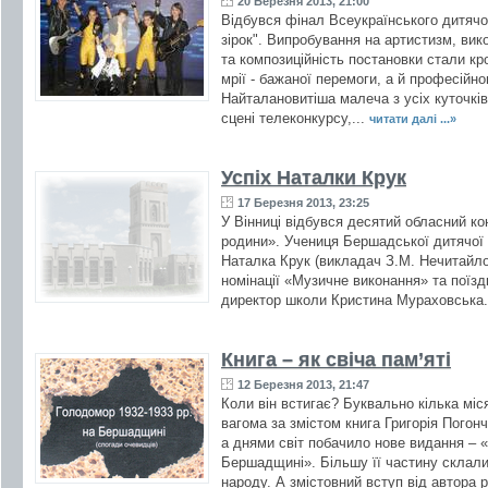
20 Березня 2013, 21:00
Відбувся фінал Всеукраїнського дитячог
зірок". Випробування на артистизм, вик
та композиційність постановки стали кр
мрії - бажаної перемоги, а й професійн
Найталановитіша малеча з усіх куточків
сцені телеконкурсу,...
читати далі ...»
Успіх Наталки Крук
17 Березня 2013, 23:25
У Вінниці відбувся десятий обласний к
родини». Учениця Бершадської дитячої 
Наталка Крук (викладач З.М. Нечитайло
номінації «Музичне виконання» та поїз
директор школи Кристина Мураховська
Книга – як свіча пам’яті
12 Березня 2013, 21:47
Коли він встигає? Буквально кілька міс
вагома за змістом книга Григорія Погон
а днями світ побачило нове видання – 
Бершадщині». Більшу її частину склали
народу. А змістовний вступ від автора ро