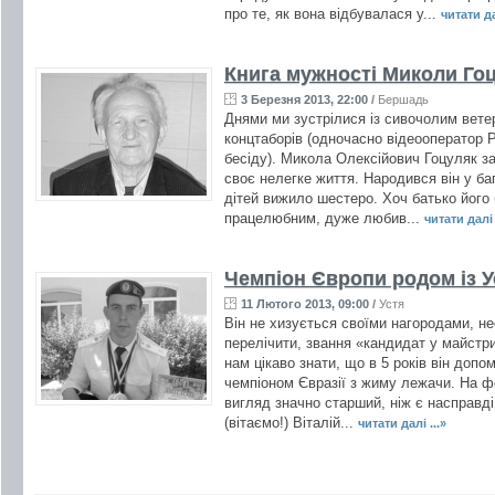
про те, як вона відбувалася у...
читати да
Книга мужності Миколи Го
3 Березня 2013, 22:00
/
Бершадь
Днями ми зустрілися із сивочолим ветер
концтаборів (одночасно відеооператор
бесіду). Микола Олексійович Гоцуляк за
своє нелегке життя. Народився він у бага
дітей вижило шестеро. Хоч батько його
працелюбним, дуже любив...
читати далі 
Чемпіон Європи родом із У
11 Лютого 2013, 09:00
/
Устя
Він не хизується своїми нагородами, не
перелічити, звання «кандидат у майстр
нам цікаво знати, що в 5 років він допо
чемпіоном Євразії з жиму лежачи. На 
вигляд значно старший, ніж є насправді
(вітаємо!) Віталій...
читати далі ...»