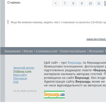
Сторінки:
<
7
8
9
10
11
Якщо Ви виявили помилку, виділіть текст з помилкою та натисніть Ctrl+Enter щ
www.bershad.
Бершадщина
|
Форуми
|
Сторінками історії
|
Літературна Бершадь
|
Фотогалереї
Цей сайт - про
Бершадь
та бершадський
безкоштовні оголошення, фотогалереї р
Зворотній зв'язок
підготовлено редакцією газети
«Берша
Публічна угода
матеріали належать авторам статтей. 
Мапа сайту
розміщена на сайті
Бершаді
, без згод
PDA-версія
Адміністрація сайту
Бершадь
може не п
RSS
не несе відповідальності за авторські м
13.01.2026 16:55:22