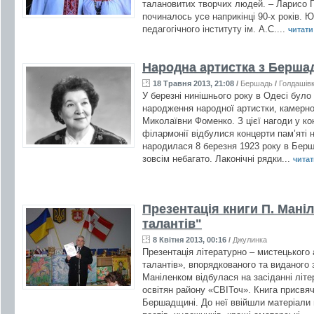
талановитих творчих людей. – Ларисо Г
починалось усе наприкінці 90-х років. 
педагогічного інституту ім. А.С....
читати 
Народна артистка з Берша
18 Травня 2013, 21:08
/
Бершадь
/
Голдашів
У березні нинішнього року в Одесі було
народження народної артистки, камерно
Миколаївни Фоменко. З цієї нагоди у ко
філармонії відбулися концерти пам’яті 
народилася 8 березня 1923 року в Берша
зовсім небагато. Лаконічні рядки...
читати
Презентація книги П. Мані
талантів"
8 Квітня 2013, 00:16
/
Джулинка
Презентація літературно – мистецького
талантів», впорядкованого та виданого
Маніленком відбулася на засіданні літ
освітян району «СВІТоч». Книга присвяч
Бершадщині. До неї ввійшли матеріали 