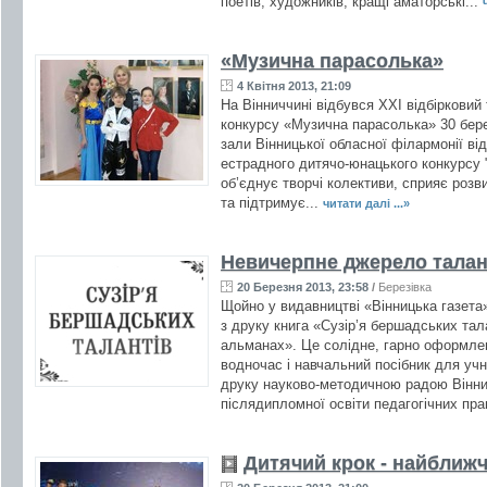
поетів, художників, кращі аматорські...
«Музична парасолька»
4 Квітня 2013, 21:09
На Вінниччині відбувся ХХІ відбірковий
конкурсу «Музична парасолька» 30 бере
зали Вінницької обласної філармонії ві
естрадного дитячо-юнацького конкурсу 
об’єднує творчі колективи, сприяє розв
та підтримує...
читати далі ...»
Невичерпне джерело тала
20 Березня 2013, 23:58
/
Березівка
Щойно у видавництві «Вінницька газета
з друку книга «Сузір’я бершадських тал
альманах». Це солідне, гарно оформле
водночас і навчальний посібник для учн
друку науково-методичною радою Вінниц
післядипломної освіти педагогічних прац
Дитячий крок - найближч