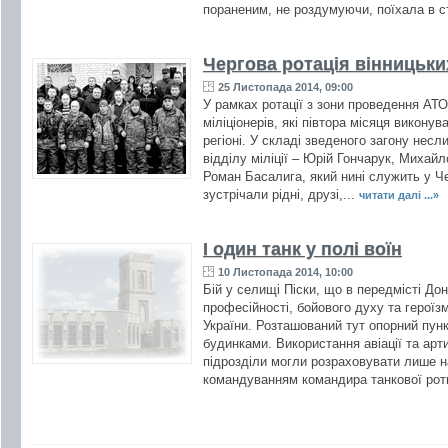
пораненим, не роздумуючи, поїхала в с
Чергова ротація вінницьки
25 Листопада 2014, 09:00
У рамках ротації з зони проведення АТ
міліціонерів, які півтора місяця викону
регіоні. У складі зведеного загону нес
відділу міліції – Юрій Гончарук, Михайл
Роман Басалига, який нині служить у Че
зустрічали рідні, друзі,...
читати далі ...»
І один танк у полі воїн
10 Листопада 2014, 10:00
Бій у селищі Піски, що в передмісті До
професійності, бойового духу та герої
України. Розташований тут опорний пунк
будинками. Використання авіації та арт
підрозділи могли розраховувати лише на
командуванням командира танкової рот