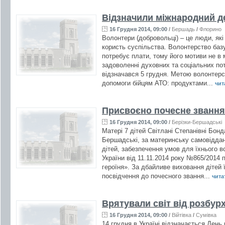
Відзначили міжнародний д
16 Грудня 2014, 09:00
/
Бершадь
/
Флорино
Волонтери (добровольці) – це люди, які
користь суспільства. Волонтерство базу
потребує плати, тому його мотиви не в 
задоволенні духовних та соціальних по
відзначався 5 грудня. Метою волонтерсь
допомоги бійцям АТО: продуктами...
чита
Присвоєно почесне звання
16 Грудня 2014, 09:00
/
Берізки-Бершадські
Матері 7 дітей Світлані Степанівні Бонд
Бершадські, за материнську самовіддан
дітей, забезпечення умов для їхнього в
України від 11.11.2014 року №865/2014
героїня». За дбайливе виховання дітей 
посвідчення до почесного звання...
читат
Врятували світ від розбур
16 Грудня 2014, 09:00
/
Війтівка
/
Сумівка
14 грудня в Україні відзначається День 