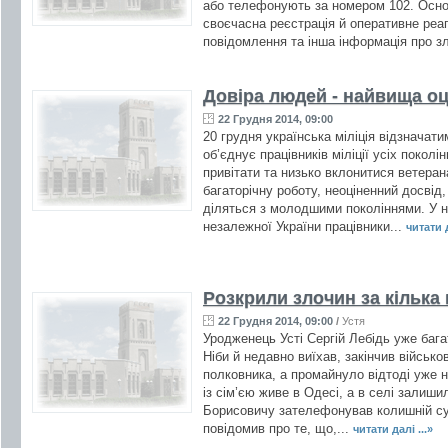
або телефонують за номером 102. Основ
своєчасна реєстрація й оперативне реа
повідомлення та інша інформація про з
Довіра людей - найвища оц
22 Грудня 2014, 09:00
20 грудня українська міліція відзначат
об’єднує працівників міліції усіх поколі
привітати та низько вклонитися ветеран
багаторічну роботу, неоціненний досвід
діляться з молодшими поколіннями. У н
незалежної України працівники...
читати д
Розкрили злочин за кілька
22 Грудня 2014, 09:00
/
Устя
Уродженець Усті Сергій Лебідь уже бага
Ніби й недавно виїхав, закінчив військ
полковника, а промайнуло відтоді уже не
із сім’єю живе в Одесі, а в селі залиши
Борисовичу зателефонував колишній су
повідомив про те, що,...
читати далі ...»