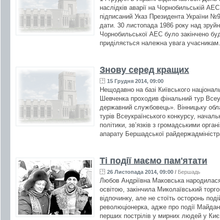
наслідків аварії на Чорнобильській АЕС
підписаний Указ Президента України №94
дати. 30 листопада 1986 року над зруй
Чорнобильської АЕС було закінчено буд
приділяється належна увага учасникам.
Знову серед кращих
15 Грудня 2014, 09:00
Нещодавно на базі Київського національ
Шевченка проходив фінальний тур Всеу
державний службовець». Вінницьку обла
турів Всеукраїнського конкурсу, началь
політики, зв’язків з громадськими орган
апарату Бершадської райдержадміністра
Ті події маємо пам'ятати
26 Листопада 2014, 09:00
/
Бершадь
Любов Андріївна Маковська народилася 
освітою, закінчила Миколаївський торг
відпочинку, але не стоїть осторонь поді
революціонерка, адже про події Майдан
перших пострілів у мирних людей у Києв