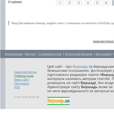
Сторінки:
<
2
3
4
5
6
Якщо Ви виявили помилку, виділіть текст з помилкою та натисніть Ctrl+Enter щ
www.bershad.
Бершадщина
|
Форуми
|
Сторінками історії
|
Літературна Бершадь
|
Фотогалереї
Цей сайт - про
Бершадь
та бершадський
безкоштовні оголошення, фотогалереї р
Зворотній зв'язок
підготовлено редакцією газети
«Берша
Публічна угода
матеріали належать авторам статтей. 
Мапа сайту
розміщена на сайті
Бершаді
, без згод
PDA-версія
Адміністрація сайту
Бершадь
може не п
RSS
не несе відповідальності за авторські м
11.01.2026 00:58:39