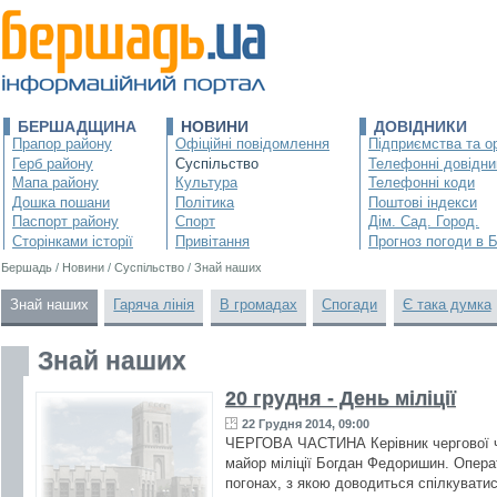
БЕРШАДЩИНА
НОВИНИ
ДОВІДНИКИ
Прапор району
Офіційні повідомлення
Підприємства та ор
Герб району
Суспільство
Телефонні довідни
Мапа району
Культура
Телефонні коди
Дошка пошани
Політика
Поштові індекси
Паспорт району
Спорт
Дім. Сад. Город.
Сторінками історії
Привітання
Прогноз погоди в 
Бершадь
/
Новини
/
Суспільство
/
Знай наших
Знай наших
Гаряча лінія
В громадах
Спогади
Є така думка
Знай наших
20 грудня - День міліції
22 Грудня 2014, 09:00
ЧЕРГОВА ЧАСТИНА Керівник чергової ч
майор міліції Богдан Федоришин. Опера
погонах, з якою доводиться спілкуватис