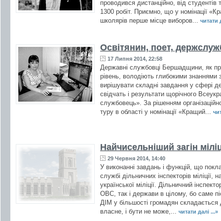
проводився дистанційно, від студентів т
1300 робіт. Приємно, що у номінації «К
школярів перше місце виборов...
читати д
Освітянин, поет, держслу
17 Липня 2014, 22:58
Державні службовці Бершадщини, як пр
рівень, володіють глибокими знаннями з
вирішувати складні завдання у сфері д
свідчать і результати щорічного Всеук
службовець». За рішенням організаційно
туру в області у номінації «Кращий...
чит
Найчисельніший загін міліц
29 Червня 2014, 14:40
У виконанні завдань і функцій, що покл
службі дільничних інспекторів міліції, 
української міліції. Дільничний інспек
ОВС, так і держави в цілому, бо саме п
ДІМ у більшості громадян складається д
власне, і бути не може,...
читати далі ...»