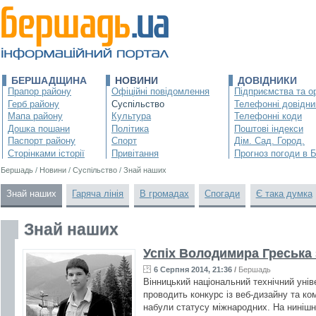
БЕРШАДЩИНА
НОВИНИ
ДОВІДНИКИ
Прапор району
Офіційні повідомлення
Підприємства та ор
Герб району
Суспільство
Телефонні довідни
Мапа району
Культура
Телефонні коди
Дошка пошани
Політика
Поштові індекси
Паспорт району
Спорт
Дім. Сад. Город.
Сторінками історії
Привітання
Прогноз погоди в 
Бершадь
/
Новини
/
Суспільство
/
Знай наших
Знай наших
Гаряча лінія
В громадах
Спогади
Є така думка
Знай наших
Успіх Володимира Греська 
6 Серпня 2014, 21:36
/
Бершадь
Вінницький національний технічний унів
проводить конкурс із веб-дизайну та ко
набули статусу міжнародних. На нинішні