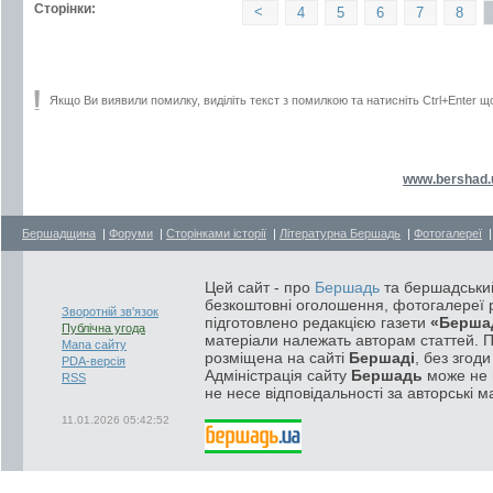
Сторінки:
<
4
5
6
7
8
Якщо Ви виявили помилку, виділіть текст з помилкою та натисніть Ctrl+Enter щ
www.bershad.
Бершадщина
|
Форуми
|
Сторінками історії
|
Літературна Бершадь
|
Фотогалереї
Цей сайт - про
Бершадь
та бершадський
безкоштовні оголошення, фотогалереї р
Зворотній зв'язок
підготовлено редакцією газети
«Берша
Публічна угода
матеріали належать авторам статтей. 
Мапа сайту
розміщена на сайті
Бершаді
, без згод
PDA-версія
Адміністрація сайту
Бершадь
може не п
RSS
не несе відповідальності за авторські м
11.01.2026 05:42:52