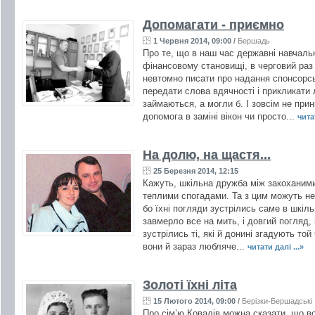
Допомагати - приємно
1 Червня 2014, 09:00
/
Бершадь
Про те, що в наш час державні навчаль
фінансовому становищі, в черговий раз 
невтомно писати про надання спонсорсь
передати слова вдячності і прикликати 
займаються, а могли б. І зовсім не при
допомога в заміні вікон чи просто...
читат
На долю, на щастя...
25 Березня 2014, 12:15
Кажуть, шкільна дружба між закоханим
теплими спогадами. Та з цим можуть не
бо їхні погляди зустрілись саме в шкіл
завмерло все на мить, і довгий погляд,
зустрілись ті, які й донині згадують то
вони й зараз любляче...
читати далі ...»
Золоті їхні літа
15 Лютого 2014, 09:00
/
Берізки-Бершадські
Про сім’ю Ковалів можна сказати, що во