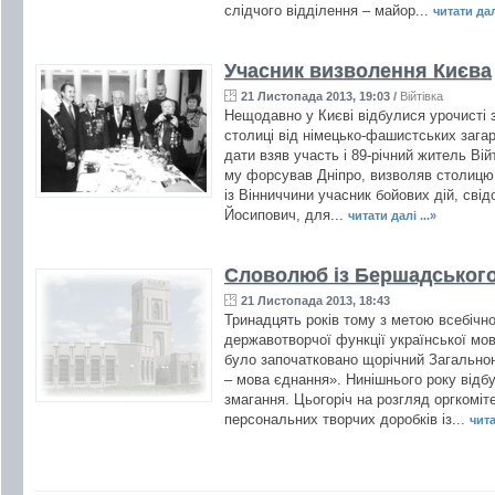
слідчого відділення – майор...
читати далі
Учасник визволення Києва
21 Листопада 2013, 19:03
/
Війтівка
Нещодавно у Києві відбулися урочисті 
столиці від німецько-фашистських загарб
дати взяв участь і 89-річний житель Вій
му форсував Дніпро, визволяв столицю. 
із Вінниччини учасник бойових дій, свід
Йосипович, для...
читати далі ...»
Словолюб із Бершадськог
21 Листопада 2013, 18:43
Тринадцять років тому з метою всебічн
державотворчої функції української мов
було започатковано щорічний Загальнон
– мова єднання». Нинішнього року відб
змагання. Цьогоріч на розгляд оргкоміт
персональних творчих доробків із...
чита