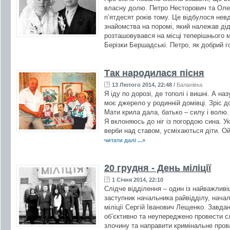
власну долю. Петро Несторович та Оле
п’ятдесят років тому. Це відбулося невд
знайомства на поромі, який належав ді
розташовувався на місці теперішнього м
Берізки Бершадські. Петро, як добрий г
Так народилася пісня
13 Лютого 2014, 22:48
/
Баланівка
Я іду по дорозі, де тополі і вишні. А на
моє джерело у родинній домівці. Зріс до
Мати крила дала, батько – силу і волю
Я вклоняюсь до ніг із погордою сина. У
верби над ставом, усміхаються діти. Ой,
читати далі ...»
20 грудня - День міліції
1 Січня 2014, 22:10
Слідче відділення – один із найважливі
заступник начальника райвідділу, начал
міліції Сергій Іванович Лещенко. Завда
об’єктивно та неупереджено провести с
злочину та направити кримінальне пров