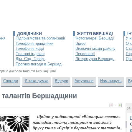
ДОВІДНИКИ
ЖИТТЯ БЕРШАДІ
І
ння
Підприємства та організації
Фотогалереї Бершаді
У н
Телефонні довідники
Відео
Ог
Телефонні коди
Визначні місця району
Ста
Поштові індекси
Персоналії
Гор
Дім. Сад. Город.
Літературна Бершадь
Про
Прогноз погоди в Бершаді
ерпне джерело талантів Бершадщини
Спогади
Є така думка
Відгуки
Актуально
Нам пишуть
В
 талантів Бершадщини
0
Щойно у видавництві «Вінницька газета»
О
накладом тисяча примірників вийшла з
друку книга «Сузір’я бершадських талантів.
К