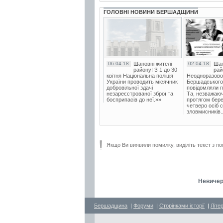
ГОЛОВНІ НОВИНИ БЕРШАДЩИНИ
06.04.18
Шановні жителі
02.04.18
Шан
району! З 1 до 30
рай
квітня Національна поліція
Неодноразово
України проводить місячник
Бершадського в
добровільної здачі
повідомляли п
незареєстрованої зброї та
Та, незважаюч
боєприпасів до неї.»»
протягом бере
четверо осіб 
зловмисників..
Якщо Ви виявили помилку, виділіть текст з по
Невичер
Бершадщина
|
Форуми
|
Сторінками історії
|
Літе