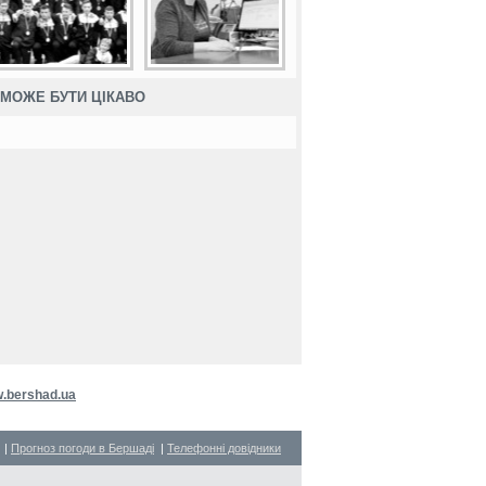
МОЖЕ БУТИ ЦІКАВО
.bershad.ua
|
Прогноз погоди в Бершаді
|
Телефонні довідники