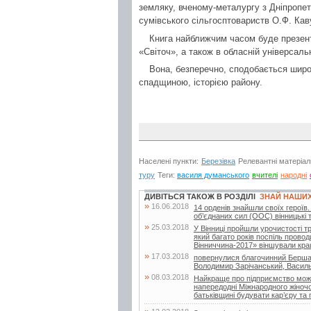
земляку, вченому-металургу з Дніпропет
сумівського сільгосптовариств О.Ф. Кав
Книга найближчим часом буде презент
«Світоч», а також в обласній універсальні
Вона, безперечно, сподобається широ
спадщиною, історією району.
Населені пункти:
Березівка
Релевантні матеріал
туру
Теги:
василя думанського
вчителі
народні
ДИВІТЬСЯ ТАКОЖ В РОЗДІЛІ
ЗНАЙ НАШИ
»
16.06.2018
14 орденів знайшли своїх героїв.
об’єднаних сил (ООС) вінницькі 
»
25.03.2018
У Вінниці пройшли урочистості т
який багато років поспіль провод
Вінниччина-2017» віншували кращ
»
17.03.2018
повернулися благочинний Бершад
Володимир Зарічанський, Василь
»
08.03.2018
Найкраще про підприємство можн
напередодні Міжнародного жіночо
батьківщині будувати кар’єру та 