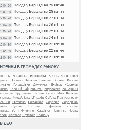
Погода у Бершаді на 29 квітня
29.04.20
Погода у Бершаді на 28 квітня
28.04.20
Погода у Бершаді на 27 квітня
27.04.20
Погода у Бершаді на 26 квітня
26.04.20
Погода у Бершаді на 25 квітня
25.04.20
Погода у Бершаді на 24 квітня
24.04.20
Погода у Бершаді на 23 квітня
23.04.20
Погода у Бершаді на 22 квітня
22.04.20
Погода у Бершаді на 21 квітня
21.04.20
НОВИНИ В ГРОМАДАХ РАЙОНУ
ершадь
Баланівка
Березівка
Берізки-Бершадські
рлівка
Велика Киріївка
Війтівка
Вовчок
Ворони
инське
Голдашівка
Джулинка
Дяківка
Жорняки
вітне
Зелений Гай
Кавкули
Кидрасівка
Кошаринці
асносілка
Крушинівка
Лісниче
Лугова
Мала Киріївка
ньківка
Михайлівка
М'якохід
Осіївка
Партизанське
оташня
П'ятківка
Романівка
Серебрія
Серединка
авки
Сумівка
Тартаки
Теофилівка
Тернівка
рлівка
Устя
Флорино
Хмарівка
Чернятка
Чорна
ебля
Шляхова
Шумилів
Яланець
ВІДЕО