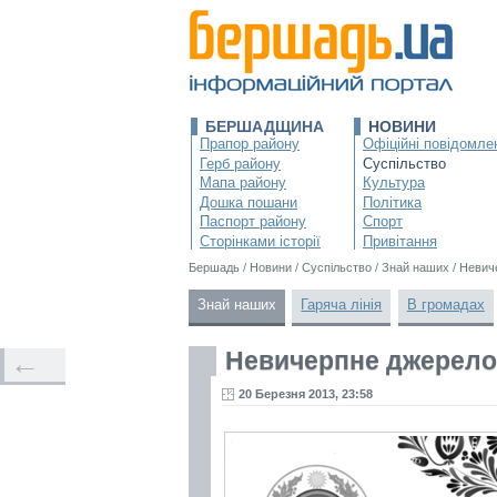
БЕРШАДЩИНА
НОВИНИ
Прапор району
Офіційні повідомле
Герб району
Суспільство
Мапа району
Культура
Дошка пошани
Політика
Паспорт району
Спорт
Сторінками історії
Привітання
Бершадь
/
Новини
/
Суспільство
/
Знай наших
/
Невич
Знай наших
Гаряча лінія
В громадах
Невичерпне джерело
←
20 Березня 2013, 23:58