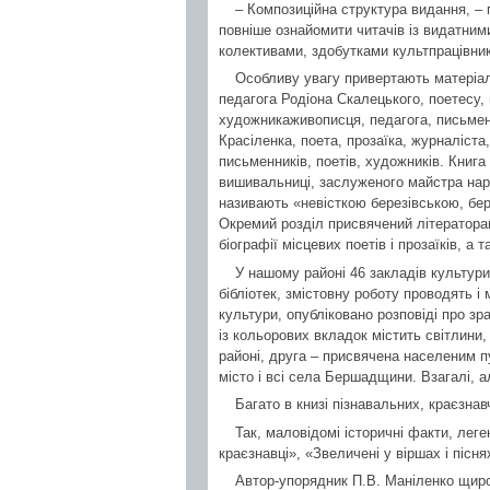
– Композиційна структура видання, –
повніше ознайомити читачів із видатним
колективами, здобутками культпрацівників
Особливу увагу привертають матеріал
педагога Родіона Скалецького, поетесу,
художникаживописця, педагога, письме
Красіленка, поета, прозаїка, журналіст
письменників, поетів, художників. Книга
вишивальниці, заслуженого майстра народ
називають «невісткою березівською, бе
Окремий розділ присвячений літераторам
біографії місцевих поетів і прозаїків, а т
У нашому районі 46 закладів культури
бібліотек, змістовну роботу проводять і 
культури, опубліковано розповіді про зр
із кольорових вкладок містить світлини,
районі, друга – присвячена населеним пун
місто і всі села Бершадщини. Взагалі, а
Багато в книзі пізнавальних, краєзнав
Так, маловідомі історичні факти, лег
краєзнавці», «Звеличені у віршах і пісня
Автор-упорядник П.В. Маніленко щиро