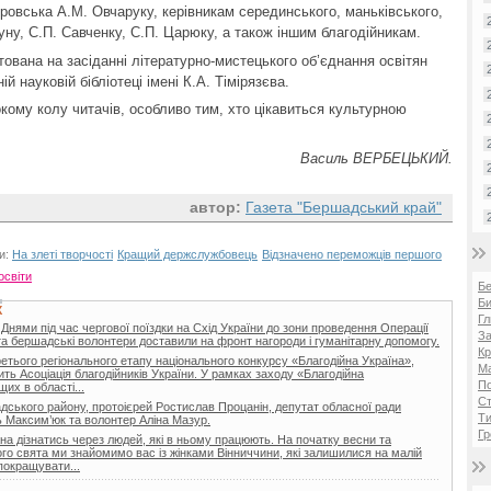
ровська А.М. Овчаруку, керівникам серединського, маньківського,
уну, С.П. Савченку, С.П. Царюку, а також іншим благодійникам.
ована на засіданні літературно-мистецького об’єднання освітян
й науковій бібліотеці імені К.А. Тімірязєва.
кому колу читачів, особливо тим, хто цікавиться культурною
Василь ВЕРБЕЦЬКИЙ.
автор:
Газета "Бершадський край"
и:
На злеті творчості
Кращий держслужбовець
Відзначено переможців першого
освіти
Б
Би
Х
Гл
 Днями під час чергової поїздки на Схід України до зони проведення Операції
За
та бершадські волонтери доставили на фронт нагороди і гуманітарну допомогу.
Кр
ретього регіонального етапу національного конкурсу «Благодійна Україна»,
Ма
ить Асоціація благодійників України. У рамках заходу «Благодійна
П
их в області...
Ст
ського району, протоієрей Ростислав Процанін, депутат обласної ради
Ти
 Максим’юк та волонтер Аліна Мазур.
Гр
а дізнатись через людей, які в ньому працюють. На початку весни та
го свята ми знайомимо вас із жінками Вінниччини, які залишилися на малій
покращувати...