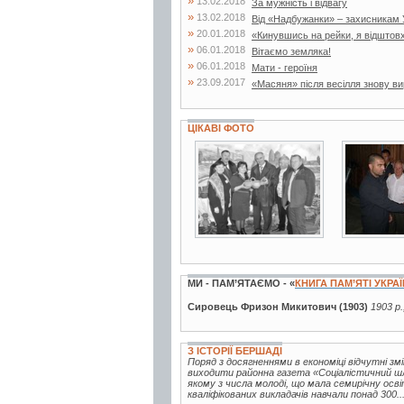
»
13.02.2018
За мужність і відвагу
»
13.02.2018
Від «Надбужанки» – захисникам 
»
20.01.2018
«Кинувшись на рейки, я відштовх
»
06.01.2018
Вітаємо земляка!
»
06.01.2018
Мати - героїня
»
23.09.2017
«Масяня» після весілля знову в
ЦІКАВІ ФОТО
2 фото
3 фото
МИ - ПАМ’ЯТАЄМО - «
КНИГА ПАМ’ЯТІ УКРА
Сировець Фризон Микитович (1903)
1903 р.
З ІСТОРІЇ БЕРШАДІ
Поряд з досягненнями в економіці відчутні зм
виходити районна газета «Соціалістичний шля
якому з числа молоді, що мала семирічну осві
кваліфікованих викладачів навчали понад 300..