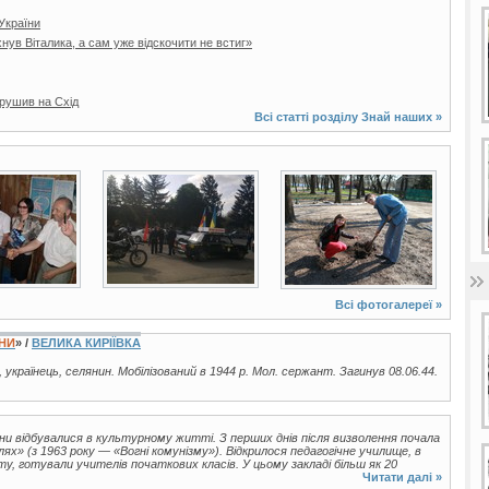
України
нув Віталика, а сам уже відскочити не встиг»
ирушив на Схід
Всі статті розділу
Знай наших
»
4 фото
9 фото
Всі фотогалереї »
ЇНИ
» /
ВЕЛИКА КИРІЇВКА
, українець, селянин. Мобілізований в 1944 р. Мол. сержант. Загинув 08.06.44.
іни відбувалися в культурному житті. З перших днів після визволення почала
х» (з 1963 року — «Вогні комунізму»). Відкрилося педагогічне училище, в
ту, готували учителів початкових класів. У цьому закладі більш як 20
.
Читати далі »