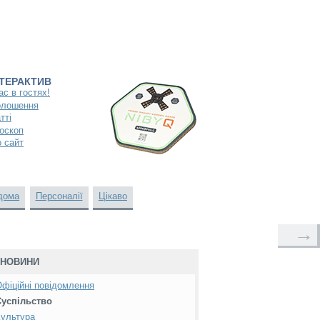
НТЕРАКТИВ
ас в гостях!
олошення
тті
оскоп
 сайт
дома
Персоналії
Цікаво
→
НОВИНИ
фіційні повідомлення
Суспільство
ультура