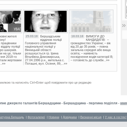
овні жителі
25.03.18
Бершадським
18.03.18
ВИМОГИ ДО
ону!
відділом поліції
КАНДИДАТІВ: –
 працівники
Головного управління
громадянство України; – вік
ідділу поліції
національної поліції у
від 20 до 35 років; – повна
ро шахраїв.
Вінницькій області
загальна середня або вища
и на це, тільки
розшукується гр. Ірина
освіта; – наявність
зня 2018-го
Віталіївна Доможирська,
посвідчення водія категорії В;
стали жертвами
27.04.1996 р.н., жителька с.
– готовність до служби...»»
..»»
Поташні, вул. Осіння, 89,...»»
милкою та натисніть Ctrl+Enter щоб повідомити про це редакцію
пне джерело талантів Бершадщини - Бершадщина - перлина поділля -
www
ратурна Бершадь
|
Фотогалереї
|
Новини
|
Довідники
|
Визначні місця
|
У нас в гостях!