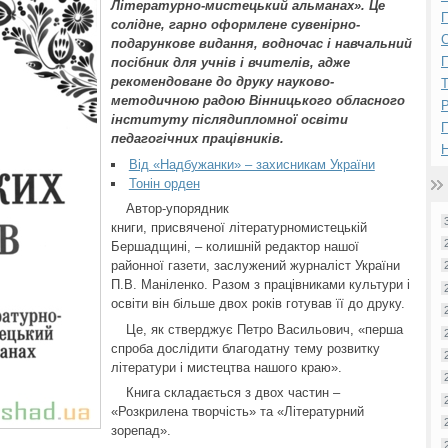
Літературно-мистецький альманах». Це
П
солідне, гарно оформлене сувенірно-
подарункове видання, водночас і навчальний
П
посібник для учнів і вчителів, адже
рекомендоване до друку науково-
методичною радою Вінницького обласного
Р
інституту післядипломної освіти
педагогічних працівників.
Н
Від «Надбужанки» – захисникам України
Тонін орден
Автор-упорядник
книги, присвяченої літературномистецькій
Бершадщині, – колишній редактор нашої
районної газети, заслужений журналіст України
П.В. Маніленко. Разом з працівниками культури і
освіти він більше двох років готував її до друку.
Це, як стверджує Петро Васильович, «перша
спроба дослідити благодатну тему розвитку
літератури і мистецтва нашого краю».
Книга складається з двох частин –
«Розкрилена творчість» та «Літературний
зорепад».