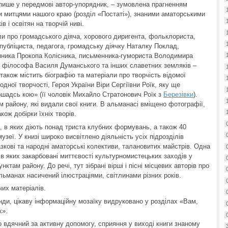
 пише у передмові автор-упорядник, – зумовлена прагненням
и митцями нашого краю (розділ «Постаті»), знаними аматорськими
 і освітян на творчій ниві.
и про громадського діяча, хорового диригента, фольклориста,
 публіциста, педагога, громадську діячку Наталку Поклад,
нника Прокопа Колісника, письменника-гумориста Володимира
а, філософа Василя Думанського та інших славетних земляків –
 також містить біографію та матеріали про творчість відомої
ної творчості, Героя України Віри Сергіївни Роїк, яку ще
ршадсь кою» (її чоловік Михайло Стратонович Роїк з
Березівки
).
 району, які видали свої книги. В альманасі вміщено фотографії,
акож добірки їхніх творів.
, в яких діють понад триста клубних формувань, а також 40
музеї. У книзі широко висвітлено діяльність усіх підрозділів
азкові та народні аматорські колективи, талановитих майстрів. Одна
 в яких закарбовані миттєвості культурномистецьких заходів у
ктам району. До речі, тут зібрані вірші і пісні місцевих авторів про
льманах насичений ілюстраціями, світлинами різних років.
чих матеріалів.
енди, цікаву інформаційну мозаїку видруковано у розділах «Вам,
х».
 вдячний за активну допомогу, сприяння у виході книги знаному