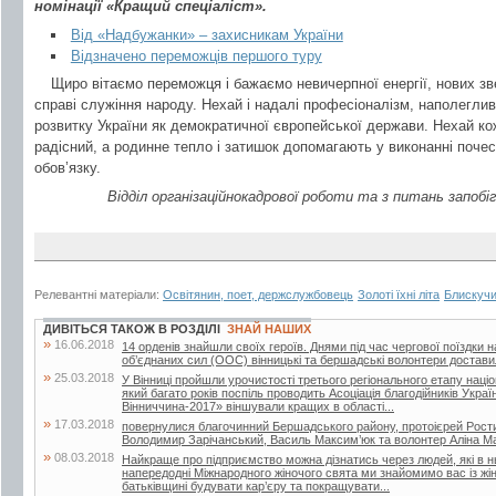
номінації «Кращий спеціаліст».
Від «Надбужанки» – захисникам України
Відзначено переможців першого туру
Щиро вітаємо переможця і бажаємо невичерпної енергії, нових з
справі служіння народу. Нехай і надалі професіоналізм, наполеглив
розвитку України як демократичної європейської держави. Нехай к
радісний, а родинне тепло і затишок допомагають у виконанні почес
обов’язку.
Відділ організаційнокадрової роботи та з питань запобі
Релевантні матеріали:
Освітянин, поет, держслужбовець
Золоті їхні літа
Блискучий
ДИВІТЬСЯ ТАКОЖ В РОЗДІЛІ
ЗНАЙ НАШИХ
»
16.06.2018
14 орденів знайшли своїх героїв. Днями під час чергової поїздки 
об’єднаних сил (ООС) вінницькі та бершадські волонтери достави
»
25.03.2018
У Вінниці пройшли урочистості третього регіонального етапу наці
який багато років поспіль проводить Асоціація благодійників Укра
Вінниччина-2017» віншували кращих в області...
»
17.03.2018
повернулися благочинний Бершадського району, протоієрей Рости
Володимир Зарічанський, Василь Максим’юк та волонтер Аліна М
»
08.03.2018
Найкраще про підприємство можна дізнатись через людей, які в 
напередодні Міжнародного жіночого свята ми знайомимо вас із жі
батьківщині будувати кар’єру та покращувати...