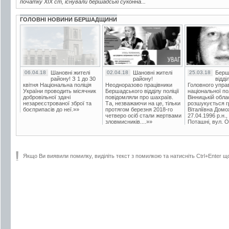
початку XIX ст, існували бершадські суконна...
ГОЛОВНІ НОВИНИ БЕРШАДЩИНИ
06.04.18
Шановні жителі
02.04.18
Шановні жителі
25.03.18
Берш
району! З 1 до 30
району!
відді
квітня Національна поліція
Неодноразово працівники
Головного упра
України проводить місячник
Бершадського відділу поліції
національної пол
добровільної здачі
повідомляли про шахраїв.
Вінницькій обла
незареєстрованої зброї та
Та, незважаючи на це, тільки
розшукується гр
боєприпасів до неї.»»
протягом березня 2018-го
Віталіївна Домо
четверо осіб стали жертвами
27.04.1996 р.н.,
зловмисників....»»
Поташні, вул. Ос
Якщо Ви виявили помилку, виділіть текст з помилкою та натисніть Ctrl+Enter щ