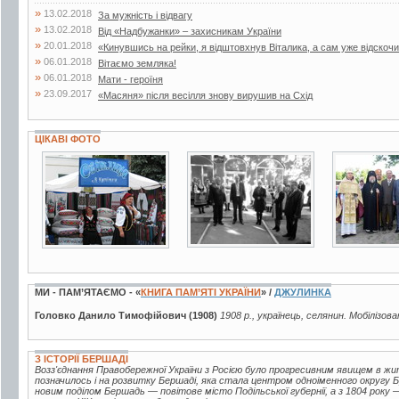
»
13.02.2018
За мужність і відвагу
»
13.02.2018
Від «Надбужанки» – захисникам України
»
20.01.2018
«Кинувшись на рейки, я відштовхнув Віталика, а сам уже відскочи
»
06.01.2018
Вітаємо земляка!
»
06.01.2018
Мати - героїня
»
23.09.2017
«Масяня» після весілля знову вирушив на Схід
ЦІКАВІ ФОТО
1 фото
6 фото
3 фото
МИ - ПАМ’ЯТАЄМО - «
КНИГА ПАМ’ЯТІ УКРАЇНИ
» /
ДЖУЛИНКА
Головко Данило Тимофійович (1908)
1908 р., українець, селянин. Мобілізова
З ІСТОРІЇ БЕРШАДІ
Возз'єднання Правобережної України з Росією було прогресивним явищем в жи
позначилось і на розвитку Бершаді, яка стала центром одноіменного округу Б
новим поділом Бершадь — повітове місто Подільської губернії, а з 1804 року 