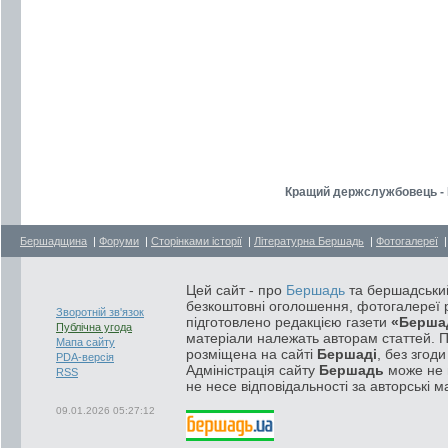
Кращий держслужбовець - 
Бершадщина
|
Форуми
|
Сторінками історії
|
Літературна Бершадь
|
Фотогалереї
Цей сайт - про
Бершадь
та бершадський
безкоштовні оголошення, фотогалереї р
Зворотній зв'язок
підготовлено редакцією газети
«Берша
Публічна угода
матеріали належать авторам статтей. 
Мапа сайту
розміщена на сайті
Бершаді
, без згод
PDA-версія
Адміністрація сайту
Бершадь
може не п
RSS
не несе відповідальності за авторські м
09.01.2026 05:27:12