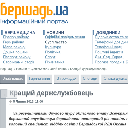
БЕРШАДЩИНА
НОВИНИ
ДОВІДНИКИ
Прапор району
Офіційні повідомлення
Підприємства та ор
Герб району
Суспільство
Телефонні довідни
Мапа району
Культура
Телефонні коди
Дошка пошани
Політика
Поштові індекси
Паспорт району
Спорт
Дім. Сад. Город.
Сторінками історії
Привітання
Прогноз погоди в 
Бершадь
/
Новини
/
Суспільство
/
Знай наших
/
Кращий держслужбовець
Знай наших
Гаряча лінія
В громадах
Спогади
Є така думка
Кращий держслужбовець
←
5 Липня 2015, 11:06
За результатами другого туру обласного етапу Всеукраїн
державний службовець» бершадчани четвертий рік поспіль п
головний спеціаліст відділу освіти Бершадської РДА Оксан