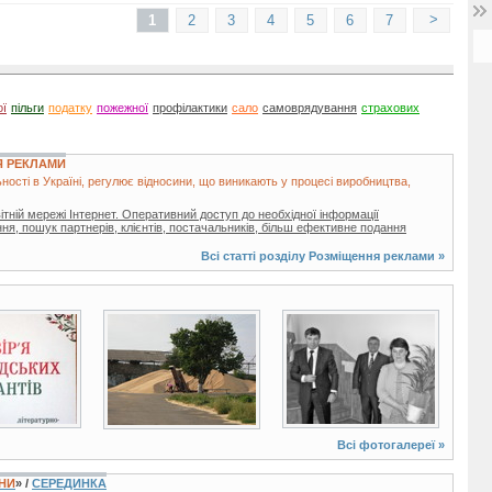
>
1
2
3
4
5
6
7
ої
пільги
податку
пожежної
профілактики
сало
самоврядування
страхових
Я РЕКЛАМИ
ності в Україні, регулює відносини, що виникають у процесі виробництва,
світній мережі Інтернет. Оперативний доступ до необхідної інформації
ня, пошук партнерів, клієнтів, постачальників, більш ефективне подання
Всі статті розділу
Розміщення реклами
»
11 фото
6 фото
Всі фотогалереї »
ЇНИ
» /
СЕРЕДИНКА