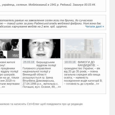
., українець, селянин. Мобілізований в 1941 р. Рядовий. Загинув 00.03.44.
виготовляли раніше на замовлення селян вози та брички, до сучасного
 — такий шлях за роки Радянської влади меблевої фабрики. Нині вона дає
ського харчування меблів на 2 млн. крб. щорічно.
Читати далі »
овні жителі
25.03.18
Бершадським
18.03.18
ВИМОГИ ДО
ону!
відділом поліції
КАНДИДАТІВ: –
 працівники
Головного управління
громадянство України; – вік
ідділу поліції
національної поліції у
від 20 до 35 років; – повна
ро шахраїв.
Вінницькій області
загальна середня або вища
и на це, тільки
розшукується гр. Ірина
освіта; – наявність
зня 2018-го
Віталіївна Доможирська,
посвідчення водія категорії В;
стали жертвами
27.04.1996 р.н., жителька с.
– готовність до служби...»»
..»»
Поташні, вул. Осіння, 89,...»»
милкою та натисніть Ctrl+Enter щоб повідомити про це редакцію