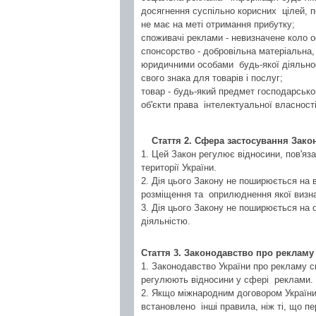
досягнення суспільно корисних цілей, 
не має на меті отримання прибутку;
споживачі реклами - невизначене коло 
спонсорство - добровільна матеріальна,
юридичними особами будь-якої діяльнос
свого знака для товарів і послуг;
товар - будь-який предмет господарського
об'єкти права інтелектуальної власност
Стаття 2. Сфера застосування Зако
1. Цей Закон регулює відносини, пов'я
території України.
2. Дія цього Закону не поширюється на 
розміщення та оприлюднення якої визн
3. Дія цього Закону не поширюється на 
діяльністю.
Стаття 3. Законодавство про рекламу
1. Законодавство України про рекламу с
регулюють відносини у сфері реклами.
2. Якщо міжнародним договором України
встановлено інші правила, ніж ті, що п