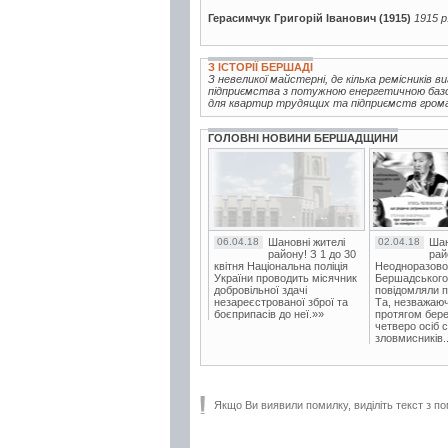
Герасимчук Григорій Іванович (1915)
1915 р
З ІСТОРІЇ БЕРШАДІ
З невеликої майстерні, де кілька ремісників 
підприємства з потужною енергетичною базою
для квартир трудящих та підприємств громад
ГОЛОВНІ НОВИНИ БЕРШАДЩИНИ
06.04.18
Шановні жителі
02.04.18
Шан
району! З 1 до 30
рай
квітня Національна поліція
Неодноразово
України проводить місячник
Бершадського в
добровільної здачі
повідомляли п
незареєстрованої зброї та
Та, незважаюч
боєприпасів до неї.»»
протягом бере
четверо осіб 
зловмисників..
Якщо Ви виявили помилку, виділіть текст з по