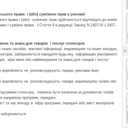
рського права і (або) суміжних прав у рекламі
кого права і (або) суміжних прав здійснюється відповідно до вимог
во і суміжні права. ( Стаття 4 в редакції Закону N 1407-IV ( 1407-
ання та знака для товарів і послуг спонсорів
 в інших засобах масової інформації, видовищних та інших заходах,
понсорів, забороняється наводити будь-яку інформацію рекламного
ри, крім імені або найменування та знака для товарів і послуг
що виробляють чи розповсюджують товари, реклама яких
о виробляють чи розповсюджують товари, виробництво та/або обіг
 підтримки спонсора, повинна бути означена за допомогою титрів
о наприкінці програми, передачі.
ст та час виходу в ефір програми, передачі або зміст матеріалів
.
н забороняється.