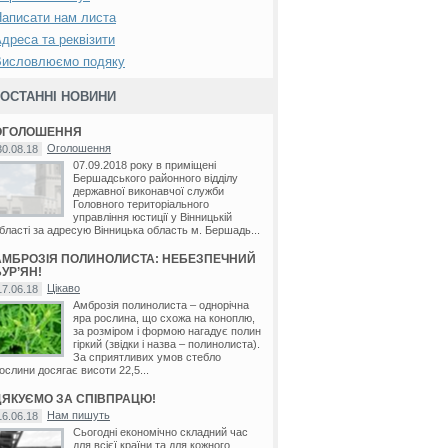
аписати нам листа
дреса та реквізити
Висловлюємо подяку
ОСТАННІ НОВИНИ
ОГОЛОШЕННЯ
Оголошення
30.08.18
07.09.2018 року в приміщені
Бершадського районного відділу
державної виконавчої служби
Головного територіального
управління юстиції у Вінницькій
бласті за адресую Вінницька область м. Бершадь...
АМБРОЗІЯ ПОЛИНОЛИСТА: НЕБЕЗПЕЧНИЙ
УР’ЯН!
Цікаво
17.06.18
Амброзія полинолиста – однорічна
яра рослина, що схожа на коноплю,
за розміром і формою нагадує полин
гіркий (звідки і назва – полинолиста).
За сприятливих умов стебло
ослини досягає висоти 22,5...
ДЯКУЄМО ЗА СПІВПРАЦЮ!
Нам пишуть
16.06.18
Сьогодні економічно складний час
для всієї країни та для кожного