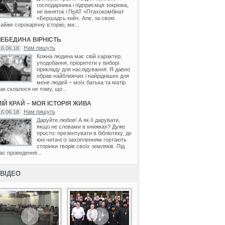
господарника і підприємця зокрема,
не виняток і ПрАТ «Птахокомбінат
«Бершадсь кий». Але, за свою
айже сорокарічну історію, ми...
ЛЕБЕДИНА ВІРНІСТЬ
Нам пишуть
16.06.18
Кожна людина має свій характер,
уподобання, пріоритети у виборі
прикладу для наслідування. Я давно
обрав найближчих і найрідніших для
мене людей – моїх батька та матір.
ак склалося не тому, що...
ІЙ КРАЙ – МОЯ ІСТОРІЯ ЖИВА
Нам пишуть
16.06.18
Даруйте любов! А як її дарувати,
якщо не словами в книжках? Дуже
просто: презентувати в бібліотеку, де
юні читачі із захопленням гортають
сторінки творів своїх земляків. Під
ас проведення...
ВІДЕО