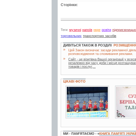
Сторінки:
Теги:
музичні
напоїв
нкре
освіти
підприємницьк
торговельних
транспортних засобів
ДИВІТЬСЯ ТАКОЖ В РОЗДІЛІ
РОЗМІЩЕНН
»
Цей Закон визначає засади рекламної діяль
розповсюдження та споживання реклами.
»
Сайт - це візитівка Вашої організації у все
незалежно від часу доби і місця розташуван
товарів і послуг,...
ЦІКАВІ ФОТО
6 фото
2 фото
МИ - ПАМ’ЯТАЄМО - «
КНИГА ПАМ’ЯТІ УКРА