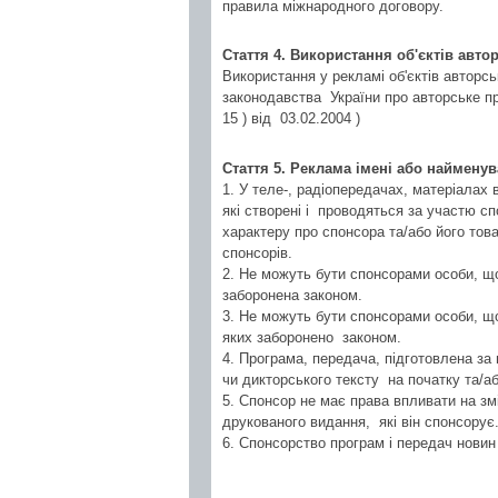
правила міжнародного договору.
Стаття 4. Використання об'єктів авто
Використання у рекламі об'єктів авторсь
законодавства України про авторське пра
15 ) від 03.02.2004 )
Стаття 5. Реклама імені або найменув
1. У теле-, радіопередачах, матеріалах
які створені і проводяться за участю с
характеру про спонсора та/або його това
спонсорів.
2. Не можуть бути спонсорами особи, 
заборонена законом.
3. Не можуть бути спонсорами особи, щ
яких заборонено законом.
4. Програма, передача, підготовлена за
чи дикторського тексту на початку та/аб
5. Спонсор не має права впливати на змі
друкованого видання, які він спонсорує
6. Спонсорство програм і передач нови