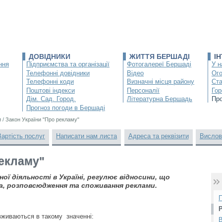
ДОВІДНИКИ
ЖИТТЯ БЕРШАДІ
І
ння
Підприємства та організації
Фотогалереї Бершаді
У н
Телефонні довідники
Відео
Ог
Телефонні коди
Визначні місця району
Ста
Поштові індекси
Персоналії
Гор
Дім. Сад. Город.
Літературна Бершадь
Про
Прогноз погоди в Бершаді
и
/
Закон України "Про рекламу"
Вартість послуг
Написати нам листа
Адреса та реквізити
Вислов
рекламу"
ої діяльності в Україні, регулює відносини, що
а, розповсюдження та споживання реклами.
П
 вживаються в такому значенні:
В