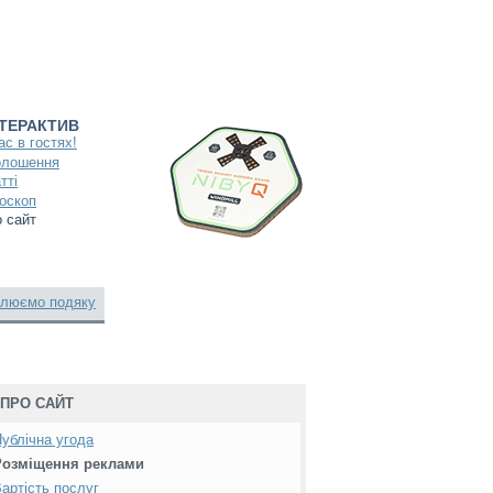
НТЕРАКТИВ
ас в гостях!
олошення
тті
оскоп
 сайт
люємо подяку
ПРО САЙТ
ублічна угода
Розміщення реклами
артість послуг