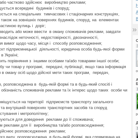
ю або частково здійснює виробництво реклами;
Н
щується всередині будинків і споруд;
А
ється на спеціальних тимчасових і стаціонарних конструкціях,
а також на зовнішніх поверхнях будинків, споруд, на елементах
астиною вулиць і доріг;
 вводить або може ввести в оману споживачів реклами, завдати
наслідок неточності, недостовірності, двозначності,
ня вимог щодо часу, місця і способу розповсюдження;
б'єкт підприємницької діяльності, юридична особа будь-якої форми
в Україні;
тить порівняння з іншими особами та/або товарами іншої особи;
у чи товар у програмі, передачі, публікації, якщо така інформація
о
 в оману осіб щодо дійсної мети таких програм, передач,
Б
р, розповсюджена в будь-якій формі та в будь-який спосіб і
обізнаність споживачів реклами та їх інтерес щодо таких особи чи
зміщується на території підприємств транспорту загального
 та внутрішній поверхнях транспортних засобів та споруд
стування і метрополітену;
р
овуються для доведення реклами до її споживача;
ом реклами для її виробництва та/або розповсюдження;
здійснює розповсюдження реклами;
ого виду, розповсюджена в будь-якій формі, яка спрямована на