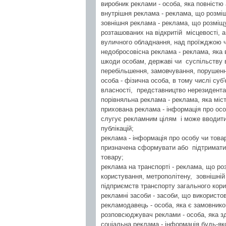
виробник реклами - особа, яка повніст
внутрішня реклама - реклама, що розмі
зовнішня реклама - реклама, що розміщу
розташованих на відкритій місцевості, 
вуличного обладнання, над проїжджою ч
недобросовісна реклама - реклама, яка
шкоди особам, державі чи суспільству в
перебільшення, замовчування, порушен
особа - фізична особа, в тому числі су
власності, представництво нерезидента 
порівняльна реклама - реклама, яка міс
прихована реклама - інформація про особ
слугує рекламним цілям і може вводити
публікацій;
реклама - інформація про особу чи това
призначена сформувати або підтримати 
товару;
реклама на транспорті - реклама, що ро
користування, метрополітену, зовнішній
підприємств транспорту загального кори
рекламні засоби - засоби, що використ
рекламодавець - особа, яка є замовник
розповсюджувач реклами - особа, яка 
соціальна реклама - інформація будь-як