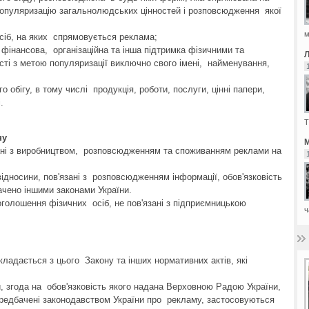
популяризацію загальнолюдських цінностей і розповсюдження якої
м
осіб, на яких спрямовується реклама;
 фінансова, організаційна та інша підтримка фізичними та
ті з метою популяризації виключно свого імені, найменування,
 обігу, в тому числі продукція, роботи, послуги, цінні папери,
і.
Т
ну
М
зані з виробництвом, розповсюдженням та споживанням реклами на
відносини, пов'язані з розповсюдженням інформації, обов'язковість
ачено іншими законами України.
оголошення фізичних осіб, не пов'язані з підприємницькою
ч
кладається з цього Закону та інших нормативних актів, які
, згода на обов'язковість якого надана Верховною Радою України,
ередбачені законодавством України про рекламу, застосовуються