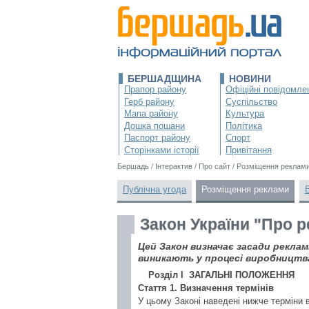
БЕРШАДЩИНА
НОВИНИ
Прапор району
Офіційні повідомле
Герб району
Суспільство
Мапа району
Культура
Дошка пошани
Політика
Паспорт району
Спорт
Сторінками історії
Привітання
Бершадь
/
Інтерактив
/
Про сайт
/
Розміщення реклам
Публічна угода
Розміщення реклами
Закон України "Про 
Цей Закон визначає засади рекламн
виникають у процесі виробництв
Розділ I ЗАГАЛЬНІ ПОЛОЖЕННЯ
Стаття 1. Визначення термінів
У цьому Законі наведені нижче терміни