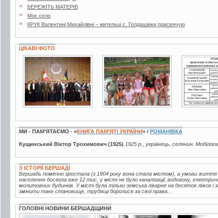
»
БЕРЕЖІТЬ МАТЕРІВ
»
Моє село
»
КРУК Валентині Михайлівні – жительці с. Голдашівки присвячую
ЦІКАВІ ФОТО
3 фото
8 фото
3 фото
МИ - ПАМ’ЯТАЄМО - «
КНИГА ПАМ’ЯТІ УКРАЇНИ
» /
РОМАНІВКА
Кущинський Віктор Трохимович (1925)
1925 р., українець, селянин. Мобілізо
З ІСТОРІЇ БЕРШАДІ
Бершадь помітно зростала (з 1904 року вона стала містом), а умови життя
населення досягла вже 12 тис, у місті не було каналізації, водогону, електрич
молитовних будинків. У місті була тільки земська лікарня на десяток ліжок і
змінити таке становище, трудящі боролися за свої права...
ГОЛОВНІ НОВИНИ БЕРШАДЩИНИ