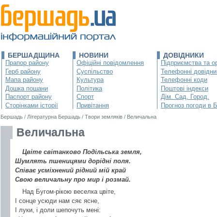
БЕРШАДЩИНА
НОВИНИ
ДОВІДНИКИ
Прапор району
Офіційні повідомлення
Підприємства та ор
Герб району
Суспільство
Телефонні довідни
Мапа району
Культура
Телефонні коди
Дошка пошани
Політика
Поштові індекси
Паспорт району
Спорт
Дім. Сад. Город.
Сторінками історії
Привітання
Прогноз погоди в 
Бершадь
/
Літературна Бершадь
/
Твори земляків
/
Величальна
Величальна
Цвіте світанково Подільська земля,
Шумлять пшеницями дорідні поля.
Співає усміхнений рідний мій край
Свою величальну про мир і розмай.
Над Бугом-рікою веселка цвіте,
І сонце усюди нам сяє ясне,
І луки, і доли шепочуть мені: