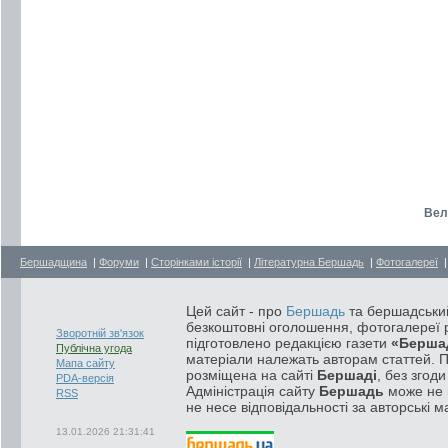
Вел
Бершадщина
|
Форуми
|
Сторінками історії
|
Літературна Бершадь
|
Фотогалереї
Цей сайт - про
Бершадь
та бершадський
безкоштовні оголошення, фотогалереї р
Зворотній зв'язок
підготовлено редакцією газети
«Берша
Публічна угода
матеріали належать авторам статтей. 
Мапа сайту
розміщена на сайті
Бершаді
, без згод
PDA-версія
Адміністрація сайту
Бершадь
може не п
RSS
не несе відповідальності за авторські м
13.01.2026 21:31:41