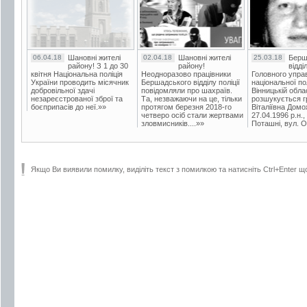
06.04.18
Шановні жителі
02.04.18
Шановні жителі
25.03.18
Берш
району! З 1 до 30
району!
відді
квітня Національна поліція
Неодноразово працівники
Головного упра
України проводить місячник
Бершадського відділу поліції
національної пол
добровільної здачі
повідомляли про шахраїв.
Вінницькій обла
незареєстрованої зброї та
Та, незважаючи на це, тільки
розшукується гр
боєприпасів до неї.»»
протягом березня 2018-го
Віталіївна Домо
четверо осіб стали жертвами
27.04.1996 р.н.,
зловмисників....»»
Поташні, вул. Ос
Якщо Ви виявили помилку, виділіть текст з помилкою та натисніть Ctrl+Enter щ