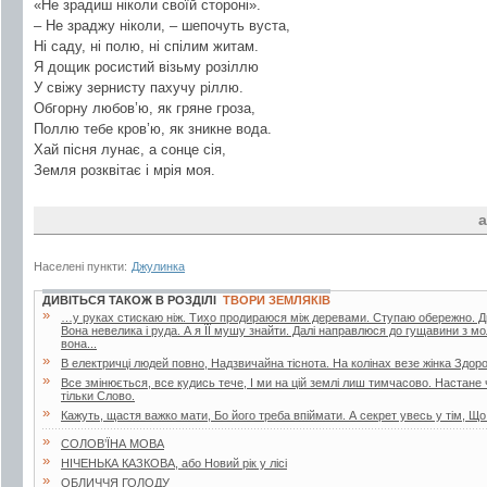
«Не зрадиш ніколи своїй стороні».
– Не зраджу ніколи, – шепочуть вуста,
Ні саду, ні полю, ні спілим житам.
Я дощик росистий візьму розіллю
У свіжу зернисту пахучу ріллю.
Обгорну любов’ю, як гряне гроза,
Поллю тебе кров’ю, як зникне вода.
Хай пісня лунає, а сонце сія,
Земля розквітає і мрія моя.
а
Населені пункти:
Джулинка
ДИВІТЬСЯ ТАКОЖ В РОЗДІЛІ
ТВОРИ ЗЕМЛЯКІВ
»
…у руках стискаю ніж. Тихо продираюся між деревами. Ступаю обережно. Дивл
Вона невелика і руда. А я ЇЇ мушу знайти. Далі направлюся до гущавини з м
вона...
»
В електричці людей повно, Надзвичайна тіснота. На колінах везе жінка Здор
»
Все змінюється, все кудись тече, І ми на цій землі лиш тимчасово. Настане
тільки Слово.
»
Кажуть, щастя важко мати, Бо його треба впіймати. А секрет увесь у тім, Що
»
СОЛОВ’ЇНА МОВА
»
НІЧЕНЬКА КАЗКОВА, або Новий рік у лісі
»
ОБЛИЧЧЯ ГОЛОДУ