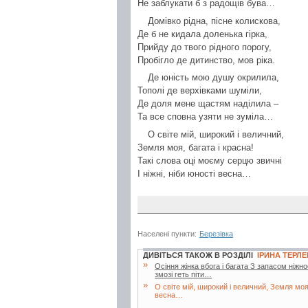
Не заблукати б з радощів бува…
Домівко рідна, пісне колискова,
Де б не кидала доленька гірка,
Прийду до твого рідного порогу,
Пробігло де дитинство, мов ріка.
Де юність мою душу окрилила,
Тополі де верхівками шуміли,
Де доля мене щастям наділила –
Та все сповна узяти не зуміла…
О світе мій, широкий і величний,
Земля моя, багата і красна!
Такі слова оці моєму серцю звичні
І ніжні, ніби юності весна…
Населені пункти:
Березівка
ДИВІТЬСЯ ТАКОЖ В РОЗДІЛІ
ІРИНА ТЕРЛ
»
Осіння жінка вбога і багата З запасом ніжно
змозі геть піти…
»
О світе мій, широкий і величний, Земля моя,
весна…