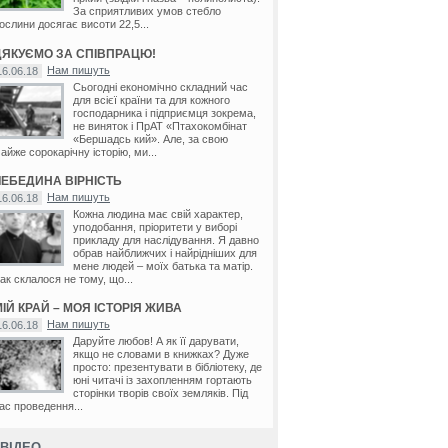
За сприятливих умов стебло
ослини досягає висоти 22,5...
ДЯКУЄМО ЗА СПІВПРАЦЮ!
Нам пишуть
16.06.18
Сьогодні економічно складний час
для всієї країни та для кожного
господарника і підприємця зокрема,
не виняток і ПрАТ «Птахокомбінат
«Бершадсь кий». Але, за свою
айже сорокарічну історію, ми...
ЛЕБЕДИНА ВІРНІСТЬ
Нам пишуть
16.06.18
Кожна людина має свій характер,
уподобання, пріоритети у виборі
прикладу для наслідування. Я давно
обрав найближчих і найрідніших для
мене людей – моїх батька та матір.
ак склалося не тому, що...
ІЙ КРАЙ – МОЯ ІСТОРІЯ ЖИВА
Нам пишуть
16.06.18
Даруйте любов! А як її дарувати,
якщо не словами в книжках? Дуже
просто: презентувати в бібліотеку, де
юні читачі із захопленням гортають
сторінки творів своїх земляків. Під
ас проведення...
ВІДЕО