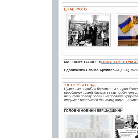
ЦІКАВІ ФОТО
2 фото
6 фото
МИ - ПАМ’ЯТАЄМО - «
КНИГА ПАМ’ЯТІ УКРА
Вдовиченко Опанас Архипович (1926)
1926
З ІСТОРІЇ БЕРШАДІ
Цукровики постійно борються за впровадженн
виробничих планів багато уваги приділяється
території заводу робітники посадили фрукто
струмені невеликого фонтану, поруч - альтанк
ГОЛОВНІ НОВИНИ БЕРШАДЩИНИ