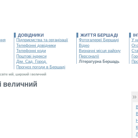
ДОВІДНИКИ
ЖИТТЯ БЕРШАДІ
І
ння
Підприємства та організації
Фотогалереї Бершаді
У н
Телефонні довідники
Відео
Ог
Телефонні коди
Визначні місця району
Ста
Поштові індекси
Персоналії
Гор
Дім. Сад. Город.
Літературна Бершадь
Про
Прогноз погоди в Бершаді
світе мій, широкий і величний
 і величний
К
Л