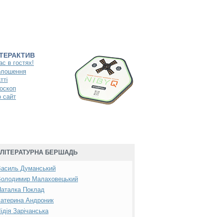
НТЕРАКТИВ
ас в гостях!
олошення
тті
оскоп
 сайт
ЛІТЕРАТУРНА БЕРШАДЬ
Василь Думанський
Володимир Малаховецький
Наталка Поклад
атерина Андроник
ідія Зарічанська