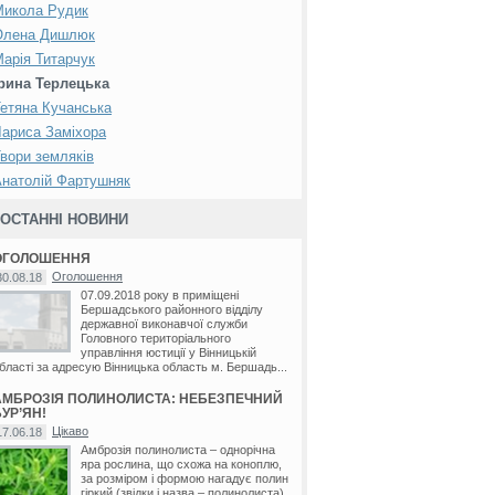
Микола Рудик
Олена Дишлюк
арія Титарчук
Ірина Терлецька
етяна Кучанська
ариса Заміхора
вори земляків
натолій Фартушняк
ОСТАННІ НОВИНИ
ОГОЛОШЕННЯ
Оголошення
30.08.18
07.09.2018 року в приміщені
Бершадського районного відділу
державної виконавчої служби
Головного територіального
управління юстиції у Вінницькій
бласті за адресую Вінницька область м. Бершадь...
АМБРОЗІЯ ПОЛИНОЛИСТА: НЕБЕЗПЕЧНИЙ
УР’ЯН!
Цікаво
17.06.18
Амброзія полинолиста – однорічна
яра рослина, що схожа на коноплю,
за розміром і формою нагадує полин
гіркий (звідки і назва – полинолиста).