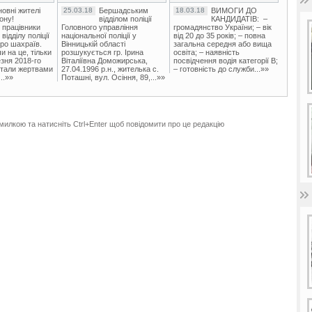
овні жителі
25.03.18
Бершадським
18.03.18
ВИМОГИ ДО
ону!
відділом поліції
КАНДИДАТІВ: –
 працівники
Головного управління
громадянство України; – вік
ідділу поліції
національної поліції у
від 20 до 35 років; – повна
ро шахраїв.
Вінницькій області
загальна середня або вища
и на це, тільки
розшукується гр. Ірина
освіта; – наявність
зня 2018-го
Віталіївна Доможирська,
посвідчення водія категорії В;
стали жертвами
27.04.1996 р.н., жителька с.
– готовність до служби...»»
..»»
Поташні, вул. Осіння, 89,...»»
милкою та натисніть Ctrl+Enter щоб повідомити про це редакцію