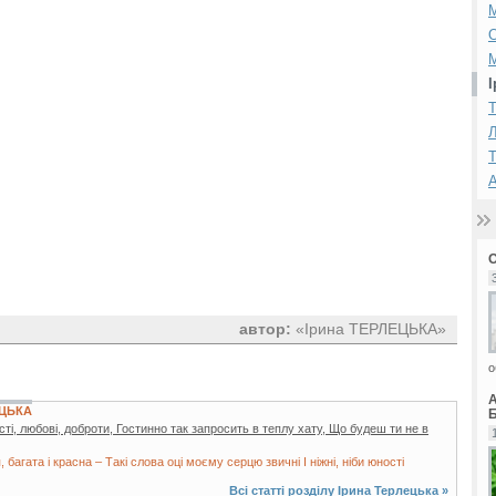
М
Т
Л
Т
А
автор:
«Ірина ТЕРЛЕЦЬКА»
о
ЕЦЬКА
Б
сті, любові, доброти, Гостинно так запросить в теплу хату, Що будеш ти не в
 багата і красна – Такі слова оці моєму серцю звичні І ніжні, ніби юності
Всі статті розділу
Ірина Терлецька
»