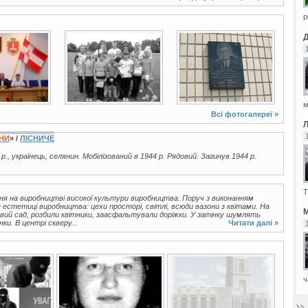
р
2 фото
1 фото
м
Всі фотогалереї »
ЇНИ
» /
ЛІСНИЧЕ
 р., українець, селянин. Мобілізований в 1944 р. Рядовий. Загинув 1944 р.
Т
я на виробництві високої культури виробництва. Поруч з виконанням
 естетиці виробництва: цехи просторі, світлі, всюди вазони з квітами. На
М
вий сад, розбили квітники, заасфальтували доріжки. У затінку шумлять
и. В центрі скверу...
Читати далі »
ч