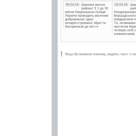
06.04.18
Шановні жителі
02.04.18
Шан
району! З 1 до 30
рай
квітня Національна поліція
Неодноразово
України проводить місячник
Бершадського в
добровільної здачі
повідомляли п
незареєстрованої зброї та
Та, незважаюч
боєприпасів до неї.»»
протягом бере
четверо осіб 
зловмисників..
Якщо Ви виявили помилку, виділіть текст з по