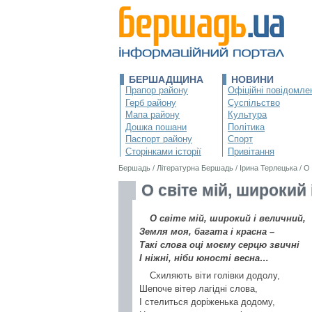
БЕРШАДЩИНА
НОВИНИ
Прапор району
Офіційні повідомле
Герб району
Суспільство
Мапа району
Культура
Дошка пошани
Політика
Паспорт району
Спорт
Сторінками історії
Привітання
Бершадь
/
Літературна Бершадь
/
Ірина Терлецька
/
О 
О світе мій, широкий
О світе мій, широкий і величний,
Земля моя, багата і красна –
Такі слова оці моєму серцю звичні
І ніжні, ніби юності весна…
Схиляють віти голівки додолу,
Шепоче вітер лагідні слова,
І стелиться доріженька додому,