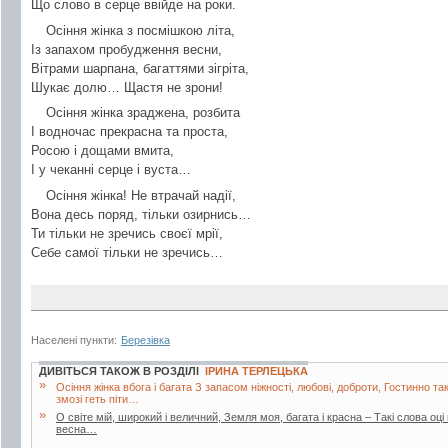
Що слово в серце ввійде на роки.
Осіння жінка з посмішкою літа,
Із запахом пробудження весни,
Вітрами шарпана, багаттями зігріта,
Шукає долю… Щастя не зрони!
Осіння жінка зраджена, розбита
І водночас прекрасна та проста,
Росою і дощами вмита,
І у чеканні серце і вуста…
Осіння жінка! Не втрачай надії,
Вона десь поряд, тільки озирнись…
Ти тільки не зречись своєї мрії,
Себе самої тільки не зречись…
Населені пункти:
Березівка
ДИВІТЬСЯ ТАКОЖ В РОЗДІЛІ
ІРИНА ТЕРЛЕЦЬКА
»
Осіння жінка вбога і багата З запасом ніжності, любові, доброти, Гостинно т
змозі геть піти…
»
О світе мій, широкий і величний, Земля моя, багата і красна – Такі слова оці 
весна…