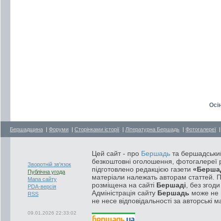
Осін
Бершадщина
|
Форуми
|
Сторінками історії
|
Літературна Бершадь
|
Фотогалереї
Цей сайт - про
Бершадь
та бершадський
безкоштовні оголошення, фотогалереї р
Зворотній зв'язок
підготовлено редакцією газети
«Берша
Публічна угода
матеріали належать авторам статтей. 
Мапа сайту
розміщена на сайті
Бершаді
, без згод
PDA-версія
Адміністрація сайту
Бершадь
може не п
RSS
не несе відповідальності за авторські м
09.01.2026 22:33:02