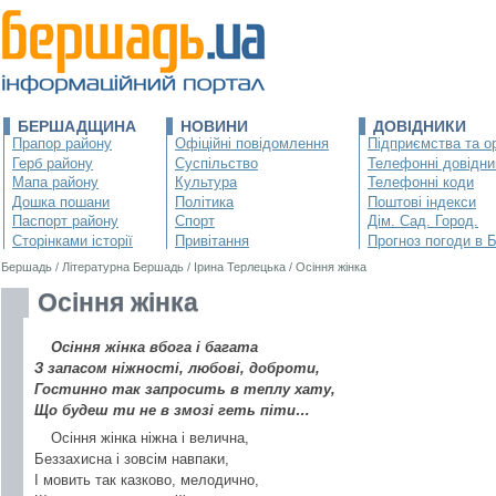
БЕРШАДЩИНА
НОВИНИ
ДОВІДНИКИ
Прапор району
Офіційні повідомлення
Підприємства та ор
Герб району
Суспільство
Телефонні довідни
Мапа району
Культура
Телефонні коди
Дошка пошани
Політика
Поштові індекси
Паспорт району
Спорт
Дім. Сад. Город.
Сторінками історії
Привітання
Прогноз погоди в 
Бершадь
/
Літературна Бершадь
/
Ірина Терлецька
/
Осіння жінка
Осіння жінка
Осіння жінка вбога і багата
З запасом ніжності, любові, доброти,
Гостинно так запросить в теплу хату,
Що будеш ти не в змозі геть піти…
Осіння жінка ніжна і велична,
Беззахисна і зовсім навпаки,
І мовить так казково, мелодично,