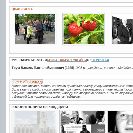
ЦІКАВІ ФОТО
4 фото
7 фото
2 фото
МИ - ПАМ’ЯТАЄМО - «
КНИГА ПАМ’ЯТІ УКРАЇНИ
» /
ЧЕРНЯТКА
Трум Василь Пантелеймонович (1925)
1925 р., українець, селянин. Мобілізо
З ІСТОРІЇ БЕРШАДІ
Відновлені органи Радянської влади приділяли велику увагу нормалізації жи
Були вжиті заходи, спрямовані на поліпшення санітарного стану міста і гро
відбудови промислових об'єктів, набору та відправки робочої сили на відродж
у Бершаді для поранених солдатів і офіцерів...
ГОЛОВНІ НОВИНИ БЕРШАДЩИНИ