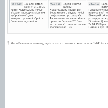
06.04.18
Шановні жителі
02.04.18
Шановні жителі
25.03.18
Берш
району! З 1 до 30
району!
відді
квітня Національна поліція
Неодноразово працівники
Головного упра
України проводить місячник
Бершадського відділу поліції
національної пол
добровільної здачі
повідомляли про шахраїв.
Вінницькій обла
незареєстрованої зброї та
Та, незважаючи на це, тільки
розшукується гр
боєприпасів до неї.»»
протягом березня 2018-го
Віталіївна Домо
четверо осіб стали жертвами
27.04.1996 р.н.,
зловмисників....»»
Поташні, вул. Ос
Якщо Ви виявили помилку, виділіть текст з помилкою та натисніть Ctrl+Enter щ