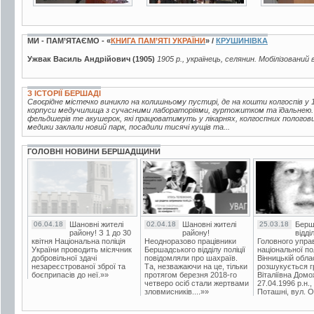
МИ - ПАМ’ЯТАЄМО - «
КНИГА ПАМ’ЯТІ УКРАЇНИ
» /
КРУШИНІВКА
Ужвак Василь Андрійович (1905)
1905 р., українець, селянин. Мобілізований 
З ІСТОРІЇ БЕРШАДІ
Своєрідне містечко виникло на колишньому пустирі, де на кошти колгоспів у 1
корпуси медучилища з сучасними лабораторіями, гуртожитком та їдальнею.
фельдшерів те акушерок, які працюватимуть у лікарнях, колгоспних пологов
медики заклали новий парк, посадили тисячі кущів та...
ГОЛОВНІ НОВИНИ БЕРШАДЩИНИ
06.04.18
Шановні жителі
02.04.18
Шановні жителі
25.03.18
Берш
району! З 1 до 30
району!
відді
квітня Національна поліція
Неодноразово працівники
Головного упра
України проводить місячник
Бершадського відділу поліції
національної пол
добровільної здачі
повідомляли про шахраїв.
Вінницькій обла
незареєстрованої зброї та
Та, незважаючи на це, тільки
розшукується гр
боєприпасів до неї.»»
протягом березня 2018-го
Віталіївна Домо
четверо осіб стали жертвами
27.04.1996 р.н.,
зловмисників....»»
Поташні, вул. Ос