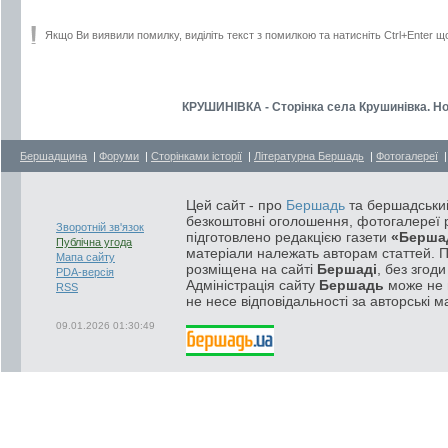
Якщо Ви виявили помилку, виділіть текст з помилкою та натисніть Ctrl+Enter щ
КРУШИНІВКА - Сторінка села Крушинівка. Но
Бершадщина
|
Форуми
|
Сторінками історії
|
Літературна Бершадь
|
Фотогалереї
Цей сайт - про
Бершадь
та бершадський
безкоштовні оголошення, фотогалереї р
Зворотній зв'язок
підготовлено редакцією газети
«Берша
Публічна угода
матеріали належать авторам статтей. 
Мапа сайту
розміщена на сайті
Бершаді
, без згод
PDA-версія
Адміністрація сайту
Бершадь
може не п
RSS
не несе відповідальності за авторські м
09.01.2026 01:30:49