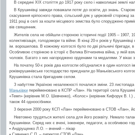
В середині ХІХ століття до 1917 року село і навколишні землі н
В Крушинівці завжди поважали потяг до освіти, до знань. Старожи
скасування кріпосного права, сільський дяк у церковній сторожці за
1911 році в селі за кошти місцевого земства було споруджено прим
вів священник.
Жителів села не обійшли стороною історичні події 1905 – 1907, 19
колективізація, голодомори та війни. В кінці 20-х років у Крушинівці
ім. ворошилова. В кожному колгоспі було по дві рільничі бригади, в 
Особливою сторінкою в історії є Велика Вітчизняна війна, у якій взя
чоловік. Багато з них нагороджено орденами та медалями. У віках 
На початку 50-х років два колгоспи об'єдналися в один колгосп 
роківкрушинівське господарство приєднали до Маньківського колгос
Крушинівка стала бригадним селом.
З набуттям Україною незалежності почалися зміни. 23 листопада 
Маньківки
перейменовано в КСПР «Лан». На території села Крушинів
«Темп» (керівник М.О. Шевченко), «Колос» (керівник Кифорук В. І.) 
також 44 одноосібники.
3 березня 2000 року КСП «Лан» перейменовано в СТОВ «Лан», йо
Невтомно трудяться жителі села для його розквіту. Немало тал
Крушинівки. Серед них є вчені, інженери, педагоги, а особливою гор
• Андрущенко Л.О. – вчений – лікар
• Савченко С.П. – директор СТОВ «Лан»