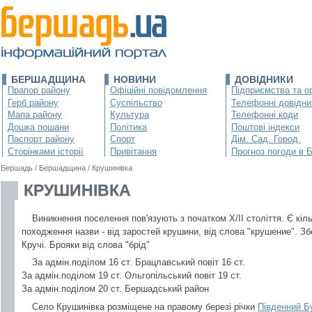
БЕРШАДЩИНА
НОВИНИ
ДОВІДНИКИ
Прапор району
Офіційні повідомлення
Підприємства та ор
Герб району
Суспільство
Телефонні довідни
Мапа району
Культура
Телефонні коди
Дошка пошани
Політика
Поштові індекси
Паспорт району
Спорт
Дім. Сад. Город.
Сторінками історії
Привітання
Прогноз погоди в 
Бершадь
/
Бершадщина
/
Крушинівка
КРУШИНІВКА
Виникнення поселення пов'язують з початком Х/ІІ століття. Є кіль
походження назви - від заростей крушини, від слова "крушение". Зб
Кручі. Брояки від слова "брід"
За адмін.поділом 16 ст. Брацлавський повіт 16 ст.
За адмін.поділом 19 ст. Ольгопільський повіт 19 ст.
За адмін.поділом 20 ст. Бершадський район
Cело Крушинівка розміщене на правому березі річки
Південний Б