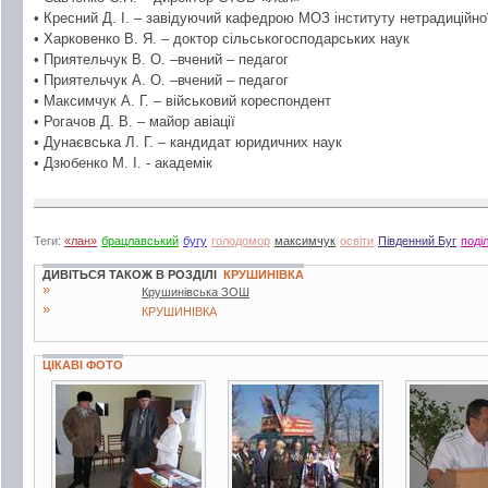
• Кресний Д. І. – завідуючий кафедрою МОЗ інституту нетрадиційн
• Харковенко В. Я. – доктор сільськогосподарських наук
• Приятельчук В. О. –вчений – педагог
• Приятельчук А. О. –вчений – педагог
• Максимчук А. Г. – військовий кореспондент
• Рогачов Д. В. – майор авіації
• Дунаєвська Л. Г. – кандидат юридичних наук
• Дзюбенко М. І. - академік
Теги:
«лан»
брацлавський
бугу
голодомор
максимчук
освіти
Південний Буг
поді
ДИВІТЬСЯ ТАКОЖ В РОЗДІЛІ
КРУШИНІВКА
»
Крушинівська ЗОШ
»
КРУШИНІВКА
ЦІКАВІ ФОТО
2 фото
12 фото
4 фото