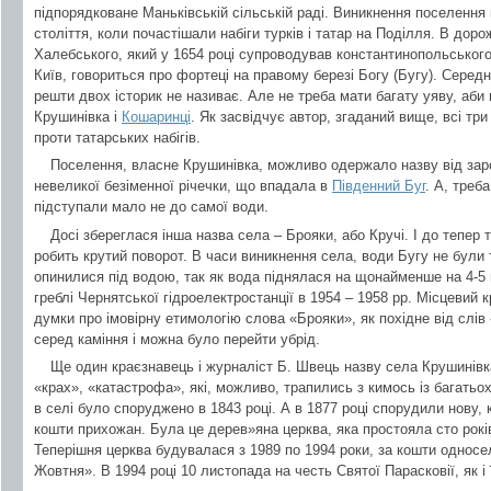
підпорядковане Маньківській сільській раді. Виникнення поселення 
століття, коли почастішали набіги турків і татар на Поділля. В дор
Халебського, який у 1654 році супроводував константинопольського
Київ, говориться про фортеці на правому березі Богу (Бугу). Серед
решти двох історик не називає. Але не треба мати багату уяву, аби 
Крушинівка і
Кошаринці
. Як засвідчує автор, згаданий вище, всі тр
проти татарських набігів.
Поселення, власне Крушинівка, можливо одержало назву від зар
невеликої безіменної річечки, що впадала в
Південний Буг
. А, треб
підступали мало не до самої води.
Досі збереглася інша назва села – Брояки, або Кручі. І до тепер 
робить крутий поворот. В часи виникнення села, води Бугу не були 
опинилися під водою, так як вода піднялася на щонайменше на 4-5 м
греблі Чернятської гідроелектростанції в 1954 – 1958 рр. Місцевий 
думки про імовірну етимологію слова «Брояки», як похідне від слів
серед каміння і можна було перейти убрід.
Ще один краєзнавець і журналіст Б. Швець назву села Крушинівк
«крах», «катастрофа», які, можливо, трапились з кимось із багатьох
в селі було споруджено в 1843 році. А в 1877 році спорудили нову,
кошти прихожан. Була це дерев»яна церква, яка простояла сто років 
Теперішня церква будувалася з 1989 по 1994 роки, за кошти односе
Жовтня». В 1994 році 10 листопада на честь Святої Парасковії, як і 