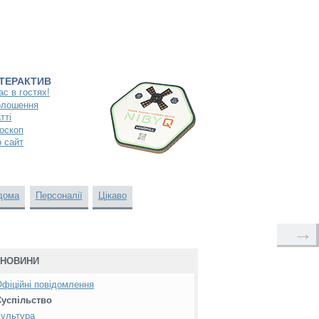
НТЕРАКТИВ
ас в гостях!
олошення
тті
оскоп
 сайт
дома
Персоналії
Цікаво
→
НОВИНИ
фіційні повідомлення
Суспільство
ультура