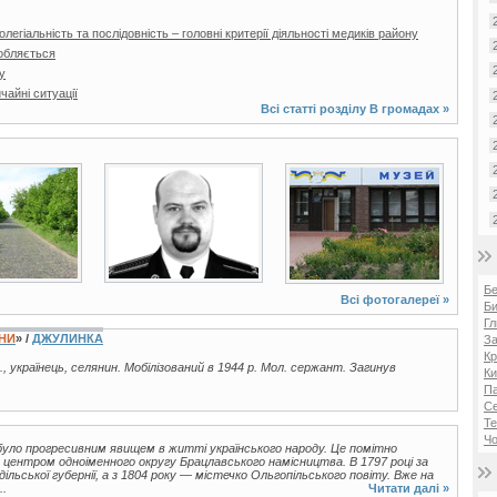
легіальність та послідовність – головні критерії діяльності медиків району
обляється
у
айні ситуації
Всі статті розділу
В громадах
»
2 фото
13 фото
Б
Всі фотогалереї »
Би
Гл
ЇНИ
» /
ДЖУЛИНКА
За
Кр
., українець, селянин. Мобілізований в 1944 р. Мол. сержант. Загинув
Ки
Па
С
Те
Чо
 було прогресивним явищем в житті українського народу. Це помітно
а центром одноіменного округу Брацлавського намісництва. В 1797 році за
ьської губернії, а з 1804 року — містечко Ольгопільського повіту. Вже на
..
Читати далі »