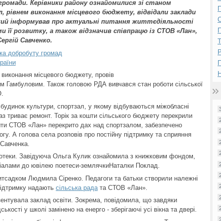
громади. Керівники району ознайомилися зі станом
П
л, рівнем виконання місцевого бюджету, відвідали заклади
ький інформував про актуальні питання життєдіяльності
П
и її розвитку, а також відзначив співпрацю із СТОВ «Лан»,
ергій Савченко.
Р
ука добробуту громад
раїни
Н
 виконання місцевого бюджету, провів
ом Гамбуловим. Також головою РДА вивчався стан роботи сільської
О.
 будинок культури, спортзал, у якому відбуваються міжобласні
раз триває ремонт. Торік за кошти сільського бюджету перекрили
ошти СТОВ «Лан» перекрито дах над спортзалом, забезпечено
гу. А голова села розповів про постійну підтримку та сприяння
 Савченка.
бліотеки. Завідуюча Ольга Кулик ознайомила з книжковим фондом,
ріалами до ювілею поетеси-землячкиНаталки Поклад.
дитсадком Людмила Сіренко. Педагоги та батьки створили належні
підтримку надають
сільська рада
та СТОВ «Лан».
ентувала заклад освіти. Зокрема, повідомила, що завдяки
ькості у школі замінено на енерго - зберігаючі усі вікна та двері.