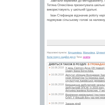
Завітали керівники до методкабінету,
Тетяна Олексіївна презентувала шкільні
використовують у шкільній їдальні.
Іван Стефанцов відзначив роботу керів
подякував сільському голові за належну
Населені пункти:
Крушинівка
,
Маньківка
,
Шумил
Коли поруч надійні друзі
Теги:
освіти
ДИВІТЬСЯ ТАКОЖ В РОЗДІЛІ
В ГРОМАДАХ
»
16.06.2018
У день Святого Духа (28 травня)
храму Івана Богослова.
»
16.06.2018
Депутат облради Володимир Заріча
генія літератури та пророка нац
скульптури Харківської державної
»
16.06.2018
Бершадська амбулаторія загальн
амбулаторій ЗПСМ. Із 2016 року 
Антоніна Іванівна Колесник. У мед
»
16.06.2018
Відділення невідкладної (екстр
ОЛІЛ. У більшій його частині про
»
16.06.2018
Заради дітей