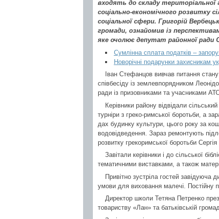
входять до складу територіальної 
соціально-економічного розвитку сі
соціальної сфери. Григорій Вербец
громади, ознайомив із перспективам
яке очолює депутат районної ради С
Сумлінна сплата податків – запор
Новорічні подарунки захисникам ук
Іван Стефанцов вивчав питання стану
співбесіду із землевпорядником Леонід
ради із призовниками та учасниками АТ
Керівники району відвідали сільський
турніри з греко-римської боротьби, а за
дах будинку культури, цього року за к
водовідведення. Зараз ремонтують підло
розвитку грекоримської боротьби Сергія
Завітали керівники і до сільської бі
тематичними виставками, а також мате
Привітно зустріла гостей завідуюча 
умови для виховання малечі. Постійну 
Директор школи Тетяна Петренко през
товариству «Лан» та батьківській громадс