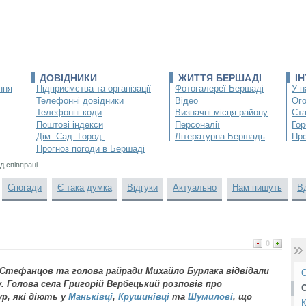
ДОВІДНИКИ
ЖИТТЯ БЕРШАДІ
І
ння
Підприємства та організації
Фотогалереї Бершаді
У н
Телефонні довідники
Відео
Ог
Телефонні коди
Визначні місця району
Ста
Поштові індекси
Персоналії
Гор
Дім. Сад. Город.
Літературна Бершадь
Про
Прогноз погоди в Бершаді
д співпраці
Спогади
Є така думка
Відгуки
Актуально
Нам пишуть
В
0
н Стефанцов та голова райради Михайло Бурлака відвідали
О
 Голова села Григорій Вербецький розповів про
р, які діють у
Маньківці
,
Крушинівці
та
Шумилові
, що
К