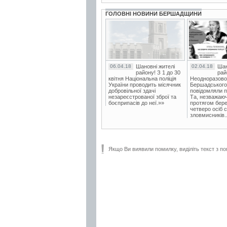
ГОЛОВНІ НОВИНИ БЕРШАДЩИНИ
06.04.18
Шановні жителі
02.04.18
Шан
району! З 1 до 30
рай
квітня Національна поліція
Неодноразово
України проводить місячник
Бершадського в
добровільної здачі
повідомляли п
незареєстрованої зброї та
Та, незважаюч
боєприпасів до неї.»»
протягом бере
четверо осіб 
зловмисників..
Якщо Ви виявили помилку, виділіть текст з по