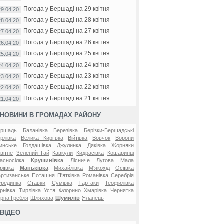
Погода у Бершаді на 29 квітня
29.04.20
Погода у Бершаді на 28 квітня
28.04.20
Погода у Бершаді на 27 квітня
27.04.20
Погода у Бершаді на 26 квітня
26.04.20
Погода у Бершаді на 25 квітня
25.04.20
Погода у Бершаді на 24 квітня
24.04.20
Погода у Бершаді на 23 квітня
23.04.20
Погода у Бершаді на 22 квітня
22.04.20
Погода у Бершаді на 21 квітня
21.04.20
НОВИНИ В ГРОМАДАХ РАЙОНУ
ершадь
Баланівка
Березівка
Берізки-Бершадські
рлівка
Велика Киріївка
Війтівка
Вовчок
Ворони
инське
Голдашівка
Джулинка
Дяківка
Жорняки
вітне
Зелений Гай
Кавкули
Кидрасівка
Кошаринці
асносілка
Крушинівка
Лісниче
Лугова
Мала
ріївка
Маньківка
Михайлівка
М'якохід
Осіївка
ртизанське
Поташня
П'ятківка
Романівка
Серебрія
ерединка
Ставки
Сумівка
Тартаки
Теофилівка
рнівка
Тирлівка
Устя
Флорино
Хмарівка
Чернятка
рна Гребля
Шляхова
Шумилів
Яланець
ВІДЕО