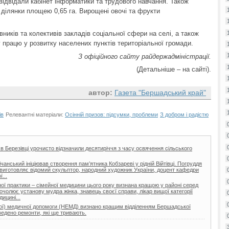
 відвідали кабінет інформатики та трудового навчання. Також
 ділянки площею 0,65 га. Вирощені овочі та фрукти
ників та колективів закладів соціальної сфери на селі, а також
 працю у розвитку населених пунктів територіальної громади.
З офіційного сайту райдержадміністрації.
(Детальніше – на сайті).
автор:
Газета "Бершадський край"
ів
Релевантні матеріали:
Осінній призов: підсумки, проблеми
З добром і радістю
 в Березівці урочисто відзначили десятиріччя з часу освячення сільського
нський ініціював створення пам’ятника Кобзареві у рідній Війтівці. Погруддя
ії виготовляє відомий скульптор, народний художник України, доцент кафедри
...
ої практики – сімейної медицини цього року визнана кращою у районі серед
очолює установу мудра жінка, знавець своєї справи, лікар вищої категорії
ицині...
еної) медичної допомоги (НЕМД) визнано кращим відділенням Бершадської
ведено ремонти, які ще тривають.