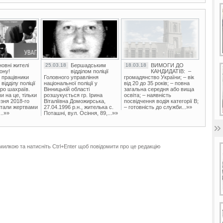
овні жителі
25.03.18
Бершадським
18.03.18
ВИМОГИ ДО
ону!
відділом поліції
КАНДИДАТІВ: –
 працівники
Головного управління
громадянство України; – вік
ідділу поліції
національної поліції у
від 20 до 35 років; – повна
ро шахраїв.
Вінницькій області
загальна середня або вища
и на це, тільки
розшукується гр. Ірина
освіта; – наявність
зня 2018-го
Віталіївна Доможирська,
посвідчення водія категорії В;
стали жертвами
27.04.1996 р.н., жителька с.
– готовність до служби...»»
..»»
Поташні, вул. Осіння, 89,...»»
милкою та натисніть Ctrl+Enter щоб повідомити про це редакцію