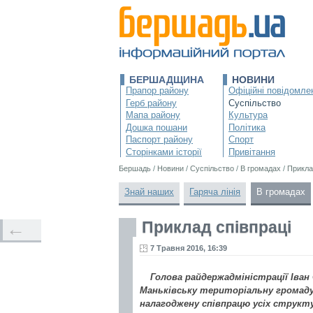
БЕРШАДЩИНА
НОВИНИ
Прапор району
Офіційні повідомле
Герб району
Суспільство
Мапа району
Культура
Дошка пошани
Політика
Паспорт району
Спорт
Сторінками історії
Привітання
Бершадь
/
Новини
/
Суспільство
/
В громадах
/
Прикла
Знай наших
Гаряча лінія
В громадах
Приклад співпраці
←
7 Травня 2016, 16:39
Голова райдержадміністрації Іва
Маньківську територіальну громаду.
налагоджену співпрацю усіх структу