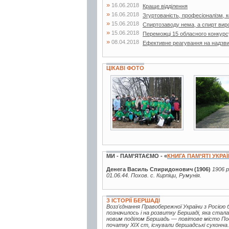
»
16.06.2018
Краще відділення
»
16.06.2018
Згуртованість, професіоналізм, ко
»
15.06.2018
Спиртозаводу нема, а спирт вир
»
15.06.2018
Переможці 15 обласного конкурс
»
08.04.2018
Ефективне реагування на надзвич
ЦІКАВІ ФОТО
5 фото
11 фото
МИ - ПАМ’ЯТАЄМО - «
КНИГА ПАМ’ЯТІ УКРА
Денега Василь Спиридонович (1906)
1906 р
01.06.44. Похов. с. Кирпіци, Румунія.
З ІСТОРІЇ БЕРШАДІ
Возз'єднання Правобережної України з Росією
позначилось і на розвитку Бершаді, яка стал
новим поділом Бершадь — повітове місто Поділ
початку XIX ст, існували бершадські суконна.