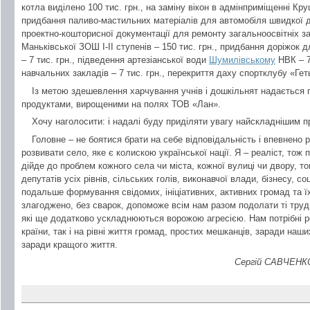
котла виділено 100 тис. грн., на заміну вікон в адмінприміщенні Кру
придбання паливо-мастильних матеріалів для автомобіля швидкої до
проектно-кошторисної документації для ремонту загальноосвітніх зак
Маньківської ЗОШ І-ІІ ступенів – 150 тис. грн., придбання доріжок 
– 7 тис. грн., підведення артезіанської води
Шумилівському
НВК – 7
навчальних закладів – 7 тис. грн., перекриття даху спортклубу «Гет
Із метою здешевлення харчування учнів і дошкільнят надається
продуктами, вирощеними на полях ТОВ «Лан».
Хочу наголосити: і надалі буду приділяти увагу найскладнішим 
Головне – не боятися брати на себе відповідальність і впевнено
розвивати село, яке є колискою української нації. Я – реаліст, тож
дійде до проблем кожного села чи міста, кожної вулиці чи двору, то
депутатів усіх рівнів, сільських голів, виконавчої влади, бізнесу, с
подальше формування свідомих, ініціативних, активних громад та ї
злагоджено, без сварок, допоможе всім нам разом подолати ті трудн
які ще додатково ускладнюються ворожою агресією. Нам потрібні ре
країни, так і на рівні життя громад, простих мешканців, заради наших
заради кращого життя.
Сергій САВЧЕНКО