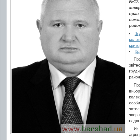
№17.
зосе
прав
важл
райо
Зг
колег
крите
Кр
Пр
звітн
грудн
район
Про
вибор
колек
особи
зател
зверн
надан
Як 
агроп