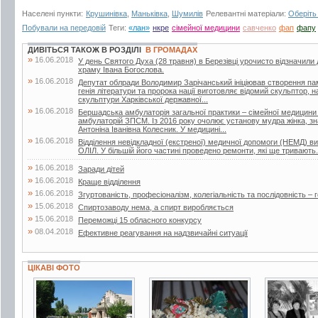
Населені пункти:
Крушинівка
,
Маньківка
,
Шумилів
Релевантні матеріали:
Оберіть
Побували на передовій
Теги:
«лан»
нкре
сімейної медицини
савченко
фап
фапу
ДИВІТЬСЯ ТАКОЖ В РОЗДІЛІ
В ГРОМАДАХ
»
16.06.2018
У день Святого Духа (28 травня) в Березівці урочисто відзначили
храму Івана Богослова.
»
16.06.2018
Депутат облради Володимир Зарічанський ініціював створення пам’я
генія літератури та пророка нації виготовляє відомий скульптор,
скульптури Харківської державної...
»
16.06.2018
Бершадська амбулаторія загальної практики – сімейної медицини
амбулаторій ЗПСМ. Із 2016 року очолює установу мудра жінка, зна
Антоніна Іванівна Колесник. У медицині...
»
16.06.2018
Відділення невідкладної (екстреної) медичної допомоги (НЕМД) 
ОЛІЛ. У більшій його частині проведено ремонти, які ще тривають.
»
16.06.2018
Заради дітей
»
16.06.2018
Краще відділення
»
16.06.2018
Згуртованість, професіоналізм, колегіальність та послідовність – г
»
15.06.2018
Спиртозаводу нема, а спирт виробляється
»
15.06.2018
Переможці 15 обласного конкурсу
»
08.04.2018
Ефективне реагування на надзвичайні ситуації
ЦІКАВІ ФОТО
4 фото
32 фото
2 фото