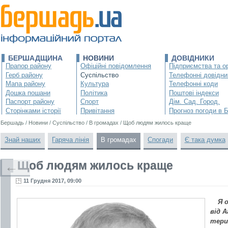
БЕРШАДЩИНА
НОВИНИ
ДОВІДНИКИ
Прапор району
Офіційні повідомлення
Підприємства та ор
Герб району
Суспільство
Телефонні довідни
Мапа району
Культура
Телефонні коди
Дошка пошани
Політика
Поштові індекси
Паспорт району
Спорт
Дім. Сад. Город.
Сторінками історії
Привітання
Прогноз погоди в 
Бершадь
/
Новини
/
Суспільство
/
В громадах
/
Щоб людям жилось краще
Знай наших
Гаряча лінія
В громадах
Спогади
Є така думка
Щоб людям жилось краще
←
11 Грудня 2017, 09:00
Я 
від А
тери