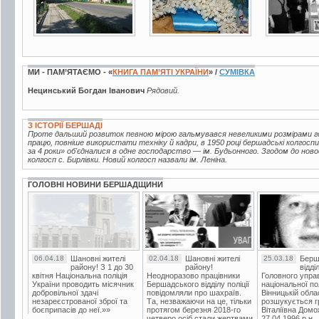
МИ - ПАМ’ЯТАЄМО - «
КНИГА ПАМ’ЯТІ УКРАЇНИ
» /
СУМІВКА
Нецинський Богдан Іванович
Рядовий.
З ІСТОРІЇ БЕРШАДІ
Проте дальший розвиток певною мірою гальмувався невеликими розмірами г
працю, повніше використати техніку й кадри, в 1950 році бершадські колгоспи
за 4 роки» об'єдналися в одне господарство — ім. Будьонного. Згодом до но
колгосп с. Бирлівки. Новий колгосп назвали ім. Леніна.
ГОЛОВНІ НОВИНИ БЕРШАДЩИНИ
06.04.18
Шановні жителі
02.04.18
Шановні жителі
25.03.18
Берш
району! З 1 до 30
району!
відді
квітня Національна поліція
Неодноразово працівники
Головного упра
України проводить місячник
Бершадського відділу поліції
національної пол
добровільної здачі
повідомляли про шахраїв.
Вінницькій обла
незареєстрованої зброї та
Та, незважаючи на це, тільки
розшукується гр
боєприпасів до неї.»»
протягом березня 2018-го
Віталіївна Домо
четверо осіб стали жертвами
27.04.1996 р.н.,