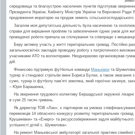
земел
середовища та благоустрою населених пунктів підготував звернення
Президента України, Кабінету Міністрів України та Верховної Ради У
продовження мораторію на продаж земель сільськогосподарського 
Загалом моя депутатська діяльність була насиченою та охоплювал
справи для вирішення проблем та забезпечення гідних умов для жи
проведеної роботи припала на спілкування та співпрацю з мешкан
Беру активну участь у житті територіальних громад. Постійно ра
загальноосвітніх закладів проводжу роботу з патріотичного вихован
учасниками АТО та волонтерами. Неодноразово організовував гумані
дій.
Фінансово підтримую футбольні команди
Маньківки
та Шумилова, 
турнір зі стендової стрільби імені Бориса Булки, а також змагання 
сумо, турнір із футболу пам’яті земляка, який героїчно загинув, захи
– Юрія Барашенка,.
На звернення трудового колективу Бершадської окружної лікарні
в сумі 25 тисяч гривень.
Як директор ТОВ «Лан», є партнером на умовах співфінансування 
переможців 14 обласного конкурсу розвитку територіальних громад
Крушинівки» та «Енерго- та ресурсозбереження задля майбутнього:
успішності дітей с. Шумилова».
На ремонт Маньківської амбулаторії загальної практики сімейно