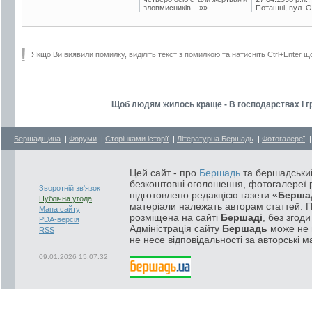
зловмисників....»»
Поташні, вул. Ос
Якщо Ви виявили помилку, виділіть текст з помилкою та натисніть Ctrl+Enter щ
Щоб людям жилось краще - В господарствах і г
Бершадщина
|
Форуми
|
Сторінками історії
|
Літературна Бершадь
|
Фотогалереї
Цей сайт - про
Бершадь
та бершадський
безкоштовні оголошення, фотогалереї р
Зворотній зв'язок
підготовлено редакцією газети
«Берша
Публічна угода
матеріали належать авторам статтей. 
Мапа сайту
розміщена на сайті
Бершаді
, без згод
PDA-версія
Адміністрація сайту
Бершадь
може не п
RSS
не несе відповідальності за авторські м
09.01.2026 15:07:32