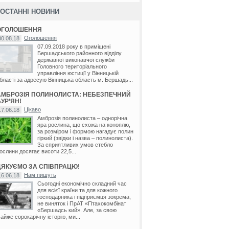
ОСТАННІ НОВИНИ
ОГОЛОШЕННЯ
Оголошення
30.08.18
07.09.2018 року в приміщені
Бершадського районного відділу
державної виконавчої служби
Головного територіального
управління юстиції у Вінницькій
бласті за адресую Вінницька область м. Бершадь...
АМБРОЗІЯ ПОЛИНОЛИСТА: НЕБЕЗПЕЧНИЙ
УР’ЯН!
Цікаво
17.06.18
Амброзія полинолиста – однорічна
яра рослина, що схожа на коноплю,
за розміром і формою нагадує полин
гіркий (звідки і назва – полинолиста).
За сприятливих умов стебло
ослини досягає висоти 22,5...
ДЯКУЄМО ЗА СПІВПРАЦЮ!
Нам пишуть
16.06.18
Сьогодні економічно складний час
для всієї країни та для кожного
господарника і підприємця зокрема,
не виняток і ПрАТ «Птахокомбінат
«Бершадсь кий». Але, за свою
айже сорокарічну історію, ми...