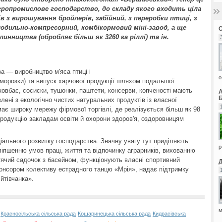
ропромислове господарство, до складу якого входить ціла
ів з вирошування бройлерів, забійний, з переробки птиці, з
одильно-компресорний, комбікормовий міні-завод, а ще
линництва (обробляє більш як 3260 га ріллі) та ін.
а — виробництво м'яса птиці і
о
аморозки) та випуск харчової продукції шляхом подальшої
 ковбас, сосиски, тушонки, паштети, консерви, копченості мають
Б
влені з екологічно чистих натуральних продуктів із власної
має широку мережу фірмової торгівлі, де реалізується більш як 98
родукцію закладам освіти й охорони здоров'я, оздоровницям
іального розвитку господарства. Значну увагу тут приділяють
р
ліпшенню умов праці, життя та відпочинку аграрників, вихованню
тячий садочок з басейном, функціонують власні спортивний
понсором колективу естрадного танцю «Мрія», надає підтримку
йтівчанка».
м
:
Красносільська сільська рада
Кошаринецька сільська рада
Кидрасівська