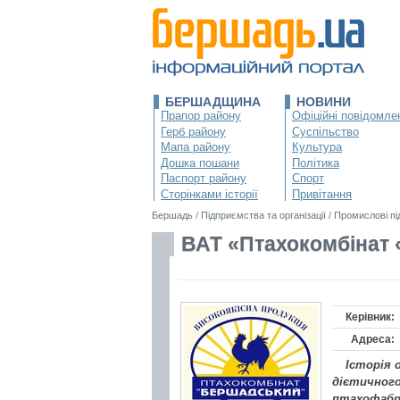
БЕРШАДЩИНА
НОВИНИ
Прапор району
Офіційні повідомле
Герб району
Суспільство
Мапа району
Культура
Дошка пошани
Політика
Паспорт району
Спорт
Сторінками історії
Привітання
Бершадь
/
Підприємства та організації
/
Промислові п
ВАТ «Птахокомбінат
Керівник:
Адреса:
Історія 
дієтичного 
птахофабр