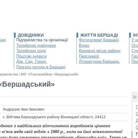
ДОВІДНИКИ
ЖИТТЯ БЕРШАДІ
І
ння
Підприємства та організації
Фотогалереї Бершаді
У н
Телефонні довідники
Відео
Ог
Телефонні коди
Визначні місця району
Ста
Поштові індекси
Персоналії
Гор
Дім. Сад. Город.
Літературна Бершадь
Про
Прогноз погоди в Бершаді
ідприємства
/
ВАТ «Птахокомбінат «Бершадський»
 «Бершадський»
П
Андрушко Іван Іванович
С
с. Війтівка Бершадського району Вінницької області, 24412
Д
одного з найбільших вітчизняних виробників цінного
С
м'яса веде свій відлік з 1980 p., коли на базі міжколгоспної
ики було створено птахокомбінат «Бершадський». Тепер це