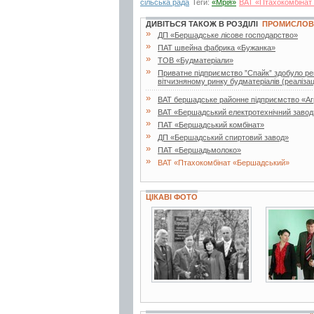
сільська рада
Теги:
«Мрія»
ВАТ «Птахокомбінат
ДИВІТЬСЯ ТАКОЖ В РОЗДІЛІ
ПРОМИСЛОВІ
»
ДП «Бершадське лісове господарство»
»
ПАТ швейна фабрика «Бужанка»
»
ТОВ «Будматеріали»
»
Приватне підприємство ”Спайк” здобуло реп
вітчизняному ринку будматеріалів (реалізаці
»
ВАТ бершадське районне підприємство «А
»
ВАТ «Бершадський електротехнічний завод
»
ПАТ «Бершадський комбінат»
»
ДП «Бершадський спиртовий завод»
»
ПАТ «Бершадьмолоко»
»
ВАТ «Птахокомбінат «Бершадський»
ЦІКАВІ ФОТО
2 фото
2 фото