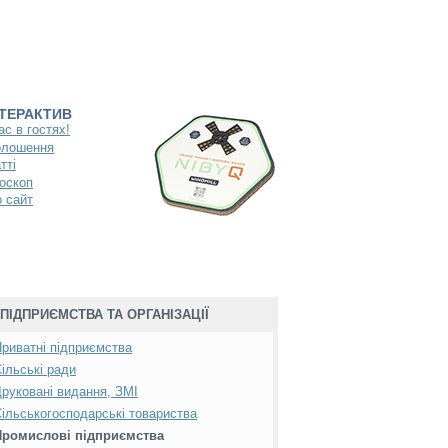
НТЕРАКТИВ
ас в гостях!
олошення
тті
оскоп
 сайт
ПІДПРИЄМСТВА ТА ОРГАНІЗАЦІЇ
риватні підприємства
ільські ради
руковані видання, ЗМІ
ільськогосподарські товариства
Промислові підприємства