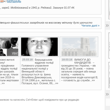
ЇНИ
» /
БЕРШАДЬ
., єврей. Мобілізований в 1941 р. Рядовий. Загинув 01.07.44.
д німецько-фашистських загарбників на масовому мітингу було урочисто
Читати далі »
овні жителі
25.03.18
Бершадським
18.03.18
ВИМОГИ ДО
ону!
відділом поліції
КАНДИДАТІВ: –
 працівники
Головного управління
громадянство України; – вік
ідділу поліції
національної поліції у
від 20 до 35 років; – повна
ро шахраїв.
Вінницькій області
загальна середня або вища
и на це, тільки
розшукується гр. Ірина
освіта; – наявність
зня 2018-го
Віталіївна Доможирська,
посвідчення водія категорії В;
стали жертвами
27.04.1996 р.н., жителька с.
– готовність до служби...»»
..»»
Поташні, вул. Осіння, 89,...»»
милкою та натисніть Ctrl+Enter щоб повідомити про це редакцію