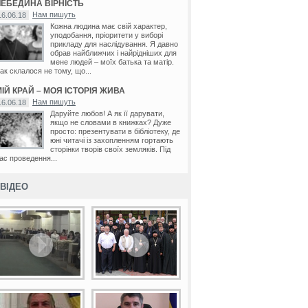
ЛЕБЕДИНА ВІРНІСТЬ
Нам пишуть
16.06.18
Кожна людина має свій характер,
уподобання, пріоритети у виборі
прикладу для наслідування. Я давно
обрав найближчих і найрідніших для
мене людей – моїх батька та матір.
ак склалося не тому, що...
ІЙ КРАЙ – МОЯ ІСТОРІЯ ЖИВА
Нам пишуть
16.06.18
Даруйте любов! А як її дарувати,
якщо не словами в книжках? Дуже
просто: презентувати в бібліотеку, де
юні читачі із захопленням гортають
сторінки творів своїх земляків. Під
ас проведення...
ВІДЕО