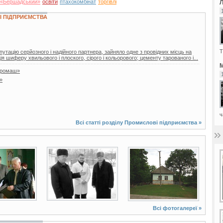
 «Бершадський»
освіти
птахокомбінат
торгівлі
 ПІДПРИЄМСТВА
Т
утацію серйозного і надійного партнера, зайняло одне з провідних місць на
я шиферу хвильового і плоского, сірого і кольорового; цементу тарованого і...
М
громаш»
»
ч
Всі статті розділу
Промислові підприємства
»
2 фото
75 фото
Всі фотогалереї »