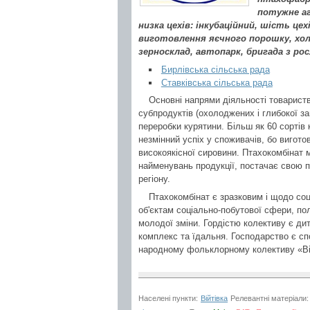
потужне аг
низка цехів: інкубаційний, шість цех
виготовлення яєчного порошку, хол
зерносклад, автопарк, бригада з рос
Бирлівська сільська рада
Ставківська сільська рада
Основні напрями діяльності товариств
субпродуктів (охолоджених і глибокої з
переробки курятини. Більш як 60 сортів
незмінний успіх у споживачів, бо вигото
високоякісної сировини. Птахокомбінат 
найменувань продукції, постачає свою п
регіону.
Птахокомбінат є зразковим і щодо соц
об'єктам соціально-побутової сфери, по
молодої зміни. Гордістю колективу є ди
комплекс та їдальня. Господарство є с
народному фольклорному колективу «Ві
Населені пункти:
Війтівка
Релевантні матеріали