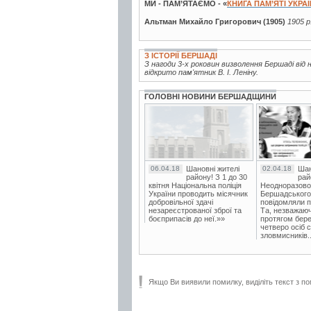
МИ - ПАМ’ЯТАЄМО - «
КНИГА ПАМ’ЯТІ УКРА
Альтман Михайло Григорович (1905)
1905 р
З ІСТОРІЇ БЕРШАДІ
З нагоди 3-х роковин визволення Бершаді ві
відкрито пам'ятник В. І. Леніну.
ГОЛОВНІ НОВИНИ БЕРШАДЩИНИ
06.04.18
Шановні жителі
02.04.18
Шан
району! З 1 до 30
рай
квітня Національна поліція
Неодноразово
України проводить місячник
Бершадського в
добровільної здачі
повідомляли п
незареєстрованої зброї та
Та, незважаюч
боєприпасів до неї.»»
протягом бере
четверо осіб 
зловмисників..
Якщо Ви виявили помилку, виділіть текст з по