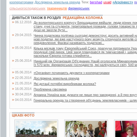
кооператорами
Досліджена земельна оренда
Теги:
bershad
usaid
«АгроІнвест»
п
сільськогосподарських
тваринництві
фермерських
ДИВІТЬСЯ ТАКОЖ В РОЗДІЛІ
РЕДАКЦІЙНА КОЛОНКА
»
06.12.2016
До волонтерського корпусу Бершадщини ввійшли люди різних поко
стану, учні та студенти, територіальні громади, голови товариств т
душі не змогли бути...
»
29.04.2015
Чинна податкова політика сьогодні демонструє досить активний н
нові податки, які вже наступного року можуть спонукати жителів с
невдоволення. Фахівці називають податкові...
»
05.09.2014
Кілька місяців тому Європейський Союз, прагнучи підтримати Украї
продукції свій ринок. Цей захід планувався як тимчасовий і, швид
наскільки Європа готова сприйняти...
»
25.06.2014
Нинішній рік Організація Об’єднаних Націй оголосила Міжнародн
Із 570 млн. фермерських господарств, які налічуються світі, 500 м
»
05.06.2014
«Органіки» починають дружити з кооператорами
»
22.05.2014
Досліджена земельна оренда
»
21.05.2014
Які дотації потрібні виробникам молока?
»
16.05.2014
Проблемна сівозміна
»
30.04.2014
Аграрна Україна має думати не лише про закордонні, а й про внут
»
04.03.2014
Генеральна оренда та створення об’єднань землевласників - шля
ЦІКАВІ ФОТО
28 фото
7 фото
10 фото