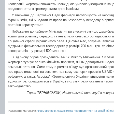
кооперації. Фермери вважають необхідною умовою узгодження канди
продовольства з громадськими організаціями.
У зверненні до Верховної Ради фермери наголошують на необхід
України змін, які б надали їм право на безоплатну передачу в прив
постійно користуються.
Побажання до Кабінету Міністрів – при внесенні змін до Держбюд
кошти для розвитку середніх та невеликих сільськогосподарських в
соціальної сфери українського села. Ця сума має, зокрема, включ
підтримки фермерських господарств у розмірі 700 млн. грн. та сіл
кооперативів – у розмірі 500 млн. грн.
З’їзд знову обрав президентом АФЗУ Миколу Миркевича. Як бачи
Фермерів турбує велика кількість проблем, які їм доводиться щоде
земельні питання. Саме тому в рамках з’їзду був організований пр
про право власності на землю», на якому експерти проектів USAID
реформ», а також Асоціації «Зелена спілка України» відповіли на 
відносин, які складаються в Україні, і тих змін, яких останнім час
законодавство.
Тарас ТЕРНІВСЬКИЙ, Національний прес-клуб з аграрн
Релевантні матеріали:
Фермерство в Україні може перетворитися на сімейний біз