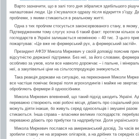
Варто зазначити, що в залі того дня зібралися здебільшого рішуч
налаштовані люди. Це з’ясувалося одразу після відкриття з’їзду. Д
проблеми, з якими стикаються в реальному житті.
Одна з тих проблем стосується законсервованого стану, в якому
Підтвердженням тому слугує хоча б такий факт: протягом кількох о
господарств в Україні залишається незмінною – 40 тис. З цього пр
пожартував: «Це вже не фермерський рух, а фермерський застій».
Президент АФЗУ Микола Миркевич у своїй доповіді пояснив причи
відсутністю держаної підтримки. Без неї, за його словами, фермера
особливо за умов, коли все навколо дорожчає – і пальне, і мінеральн
неї, а закупівельні ціни на сільгосппродукцію знижуються.
Така реакція держави на ситуацію, на переконання Миколи Мирке
все частіше помічає безкраї поля агрохолдингів і майже не звертає у
обробляють фермери й одноосібники.
Микола Миркевич впевнений, що такий підхід шкодить Україні. А
переважно створюють нові робочі місця, дбають про соціальний роз
можуть діяти інакше, бо живуть серед односельців і змушені разом
стикаються. Інша справа – власники великих господарств: перебув
переважно дбають про прибутки та надприбутки. Доля українського 
Микола Миркевич послався на американський досвід. За часів вел
зробили ставку не на аграрних олігархів, а на дрібних та середніх с