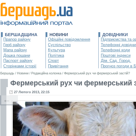
БЕРШАДЩИНА
НОВИНИ
ДОВІДНИКИ
Прапор району
Офіційні повідомлення
Підприємства та ор
Герб району
Суспільство
Телефонні довідни
Мапа району
Культура
Телефонні коди
Дошка пошани
Політика
Поштові індекси
Паспорт району
Спорт
Дім. Сад. Город.
Сторінками історії
Привітання
Прогноз погоди в 
Бершадь
/
Новини
/
Редакційна колонка
/
Фермерський рух чи фермерський застій?
Фермерський рух чи фермерський з
27 Лютого 2013, 22:15
←