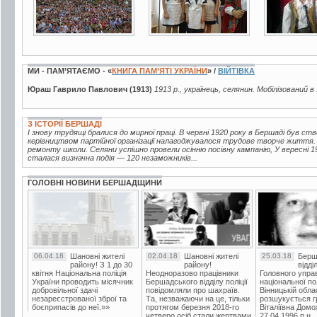
МИ - ПАМ’ЯТАЄМО - «
КНИГА ПАМ’ЯТІ УКРАЇНИ
» /
ВІЙТІВКА
Юраш Гаврило Павлович (1913)
1913 р., українець, селянин. Мобілізований в
З ІСТОРІЇ БЕРШАДІ
І знову трудящі бралися до мирної праці. В червні 1920 року в Бершаді був с
керівництвом партійної організації налагоджувалося трудове творче життя. 
ремонту школи. Селяни успішно провели осінню посівну кампанію, У вересні 
сталася визначна подія — 120 незаможників...
ГОЛОВНІ НОВИНИ БЕРШАДЩИНИ
06.04.18
Шановні жителі
02.04.18
Шановні жителі
25.03.18
Берш
району! З 1 до 30
району!
відді
квітня Національна поліція
Неодноразово працівники
Головного упра
України проводить місячник
Бершадського відділу поліції
національної пол
добровільної здачі
повідомляли про шахраїв.
Вінницькій обла
незареєстрованої зброї та
Та, незважаючи на це, тільки
розшукується гр
боєприпасів до неї.»»
протягом березня 2018-го
Віталіївна Домо
четверо осіб стали жертвами
27.04.1996 р.н.,