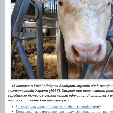
15 лютого в Києві відбувся двадцять третій з’їзд Асоціа
землевласників України (АФЗУ). Йшлося про перспективи роз
середнього бізнесу, можливі шляхи ефективної співпраці з 
часом залишають бажати кращого.
Чи збагатить бюджет податок на сільські вигрібні ями?
Коли українська плодоовочева продукція облаштується на ри