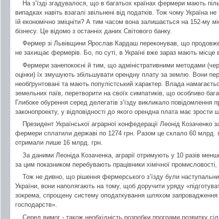
На з’їзді згадувалося, що в багатьох країнах фермери мають піл
випадках навіть взагалі звільнені від податків. Тож чому Україна н
їй економічно зміцніти? А тим часом вона залишається на 152-му міс
бізнесу. Це відомо з останніх даних Світового банку.
Фермер зі Львівщини Ярослав Кардаш переконував, що продовже
не захищає фермерів. Бо, по суті, в Україні вже зараз мають місце
Фермери занепокоєні й тим, що адміністративними методами (че
оцінки) їх змушують збільшувати орендну плату за землю. Вони пере
необґрунтовані та мають популістський характер. Влада намагаєтьс
земельних паїв, перетворити на своїх симпатиків, що особливо бага
Глибоке обурення серед делегатів з’їзду викликало повідомлення п
законопроекту, у відповідності до якого орендна плата має зрости щ
Президент Української аграрної конфедерації Леонід Козаченко з
фермери сплатили державі по 1274 грн. Разом це склало 60 млрд. г
отримали лише 16 млрд. грн.
За даними Леоніда Козаченка, аграрії отримують у 10 разів менше
за цим показником перебувають працівники хімічної промисловості, 
Тож не дивно, що рішення фермерського з’їзду були наступальн
України, вони наполягають на тому, щоб доручити уряду «підготува
зокрема, спрощену систему оподаткування шляхом запровадження
господарств».
Серед вимог - також необхідність розробки програми розвитку сі