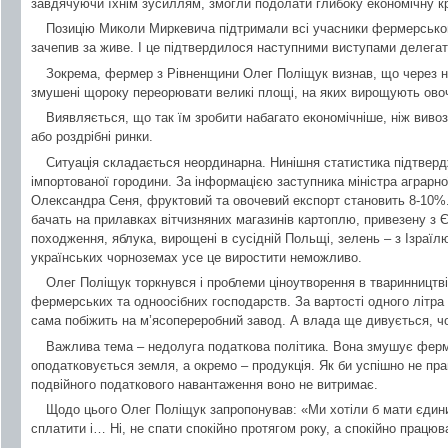
завдячуючи їхнім зусиллям, змогли подолати глибоку економічну кр
Позицію Миколи Миркевича підтримали всі учасники фермерського
зачепив за живе. І це підтвердилося наступними виступами делегат
Зокрема, фермер з Рівненщини Олег Поліщук визнав, що через на
змушені щороку переорювати великі площі, на яких вирощують овоч
Виявляється, що так їм зробити набагато економічніше, ніж вивози
або роздрібні ринки.
Ситуація складається неординарна. Нинішня статистика підтверд
імпортованої городини. За інформацією заступника міністра аграрно
Олександра Сеня, фруктовий та овочевий експорт становить 8-10%.
бачать на прилавках вітчизняних магазинів картоплю, привезену з Є
походження, яблука, вирощені в сусідній Польщі, зелень – з Ізраї
українських чорноземах усе це виростити неможливо.
Олег Поліщук торкнувся і проблеми ціноутворення в тваринництві
фермерських та одноосібних господарств. За вартості одного літра м
сама побіжить на м’ясопереробний завод. А влада ще дивується, ч
Важлива тема – недолуга податкова політика. Вона змушує ферме
оподатковується земля, а окремо – продукція. Як би успішно не пр
подвійного податкового навантаження воно не витримає.
Щодо цього Олег Поліщук запропонував: «Ми хотіли б мати єдини
сплатити і… Ні, не спати спокійно протягом року, а спокійно працюв