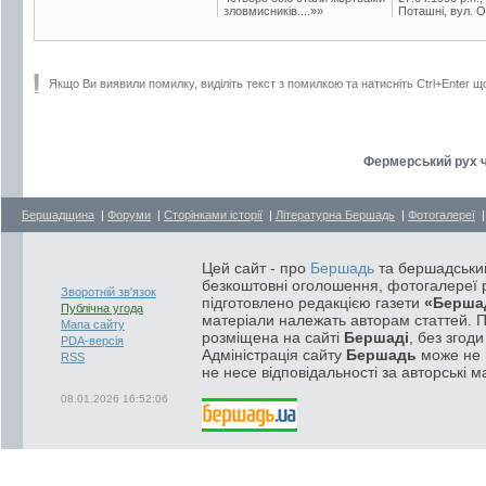
зловмисників....»»
Поташні, вул. Ос
Якщо Ви виявили помилку, виділіть текст з помилкою та натисніть Ctrl+Enter щ
Фермерський рух ч
Бершадщина
|
Форуми
|
Сторінками історії
|
Літературна Бершадь
|
Фотогалереї
Цей сайт - про
Бершадь
та бершадський
безкоштовні оголошення, фотогалереї р
Зворотній зв'язок
підготовлено редакцією газети
«Берша
Публічна угода
матеріали належать авторам статтей. 
Мапа сайту
розміщена на сайті
Бершаді
, без згод
PDA-версія
Адміністрація сайту
Бершадь
може не п
RSS
не несе відповідальності за авторські м
08.01.2026 16:52:06