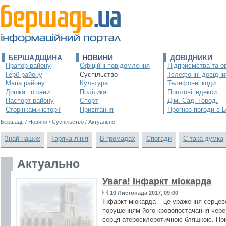
БЕРШАДЩИНА
НОВИНИ
ДОВІДНИКИ
Прапор району
Офіційні повідомлення
Підприємства та ор
Герб району
Суспільство
Телефонні довідни
Мапа району
Культура
Телефонні коди
Дошка пошани
Політика
Поштові індекси
Паспорт району
Спорт
Дім. Сад. Город.
Сторінками історії
Привітання
Прогноз погоди в 
Бершадь
/
Новини
/
Суспільство
/
Актуально
Знай наших
Гаряча лінія
В громадах
Спогади
Є така думка
Актуально
Увага! Інфаркт міокарда
10 Листопада 2017, 09:00
Інфаркт міокарда – це ураження серцев
порушенням його кровопостачання через 
серця атеросклеротичною бляшкою. При