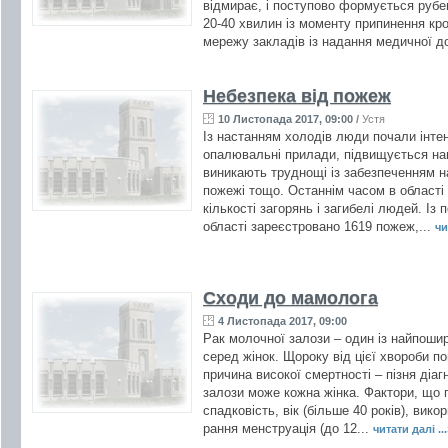
відмирає, і поступово формується рубе
20-40 хвилин із моменту припинення кр
мережу закладів із надання медичної д
Небезпека від пожеж
10 Листопада 2017, 09:00
/
Устя
Із настанням холодів люди почали інтен
опалювальні прилади, підвищується на
виникають труднощі із забезпеченням н
пожежі тощо. Останнім часом в області
кількості загорянь і загибелі людей. Із 
області зареєстровано 1619 пожеж,...
чи
Сходи до мамолога
4 Листопада 2017, 09:00
Рак молочної залози – один із найпоши
серед жінок. Щороку від цієї хвороби по
причина високої смертності – пізня діаг
залози може кожна жінка. Фактори, що
спадковість, вік (більше 40 років), вик
рання менструація (до 12...
читати далі ...