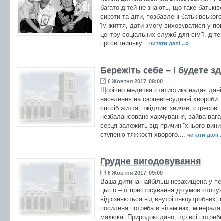
багато дітей не знають, що таке батьків
сироти та діти, позбавлені батьківсько
їм життя, дати змогу виховуватися у пов
центру соціальних служб для сім’ї, діт
просвітницьку...
читати далі ...»
Бережіть себе – і будете з
6 Жовтня 2017, 09:00
Щорічно медична статистика надає дані
населення на серцево-судинні хвороби.
спосіб життя, шкідливі звички, стресові
незбалансоване харчування, зайва вага
серця залежить від причин їхнього вини
ступеню тяжкості хворого....
читати далі .
Грудне вигодовування
6 Жовтня 2017, 09:00
Ваша дитина найбільш незахищена у перш
цього – її пристосування до умов оточ
відрізняються від внутрішньоутробних, п
посилена потреба в вітамінах, мінерала
малюка. Природою дано, що всі потреби