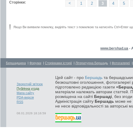
Сторінки:
<
1
2
3
4
5
Якщо Ви виявили помилку, виділіть текст з помилкою та натисніть Ctrl+Enter щ
www.bershad.ua
- 
Бершадщина
|
Форуми
|
Сторінками історії
|
Літературна Бершадь
|
Фотогалереї
Цей сайт - про
Бершадь
та бершадський
безкоштовні оголошення, фотогалереї р
Зворотній зв'язок
підготовлено редакцією газети
«Берша
Публічна угода
матеріали належать авторам статтей. 
Мапа сайту
розміщена на сайті
Бершаді
, без згод
PDA-версія
Адміністрація сайту
Бершадь
може не п
RSS
не несе відповідальності за авторські м
08.01.2026 18:16:59