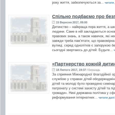
року життя, забезпечуються за...
читати д
Спільно подбаємо про безп
15 Вересня 2017, 09:00
Дитинство – найкраща пора життя, а шк
людини. Саме в ній закладаються основи
правових знань, а також навичок, які не
завжди треба пам’ятати, що правомірна 
вулиці, серед однолітків є запорукою бе
сьогодні звертаюсь до дітей: Будьте...
ч
«Партнерство кожній дитин
18 Лютого 2017, 19:37
/
Бершадь
За сприяння Міжнародної благодійної ор
службою у справах дітей облдержадмініс
дітей та молоді було проведено семіна
патронату у системі захисту дітей та пі
громади». Нині державна політика у сфе
реформування інтернатних...
читати далі 