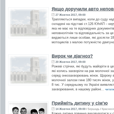
Якщо доручили авто непов
27 Жовтня 2017, 09:00
Трапляються випадки, коли до суду над
складені на підставі ст.126 КУпАП – к
яка не має на те відповідних документі
неповнолітнім та відповідальність за ц
видаються лише особам, які досягли 18 
мотоциклів з малою потужністю двигуна
Вирок чи діагноз?
20 Жовтня 2017, 09:00
Рожеві стрічки, які будуть майоріти в ц
які колись захворіли на рак молочної з
серед онкозахворювань жінок. Щороку в
молочної залози гине 180 тисяч жінок, у
8 тис. У середньому по Україні виявляє
захворювання, в нашому районі...
читати 
Прийміть дитину у сім’ю
14 Жовтня 2017, 09:00
/
Бершадь
/
Красносі
Кожна дитина повинна виховуватися у сі