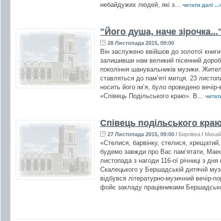
небайдужих людей, які з...
читати далі ...
"Його душа, наче зірочка...
28 Листопада 2015, 09:00
Він заслужено ввійшов до золотої книги
залишивши нам великий пісенний дороб
покоління шанувальників музики. Жит
ставляться до пам’яті митця. 23 листоп
носить його ім’я, було проведено вечі
«Співець Подільського краю». В...
читати
Співець подільського кра
27 Листопада 2015, 09:00
/
Бирлівка
/
Михай
«Стелися, барвінку, стелися, хрещатий
будемо завжди про Вас пам’ятати, Мае
листопада з нагоди 116-ої річниці з дн
Скалецького у Бершадській дитячій музи
відбувся літературно-музичний вечір-по
фойє закладу працівниками Бершадсько