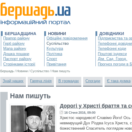
БЕРШАДЩИНА
НОВИНИ
ДОВІДНИКИ
Прапор району
Офіційні повідомлення
Підприємства та ор
Герб району
Суспільство
Телефонні довідни
Мапа району
Культура
Телефонні коди
Дошка пошани
Політика
Поштові індекси
Паспорт району
Спорт
Дім. Сад. Город.
Сторінками історії
Привітання
Прогноз погоди в 
Бершадь
/
Новини
/
Суспільство
/
Нам пишуть
Знай наших
Гаряча лінія
В громадах
Спогади
Є така думка
Нам пишуть
Дорогі у Христі браття та с
16 Січня 2016, 09:00
Христос народився! Славімо Його! Ось і
невмирущий Дух Різдва Ісуса Христа, с
божественний Спаситель поглядом нов