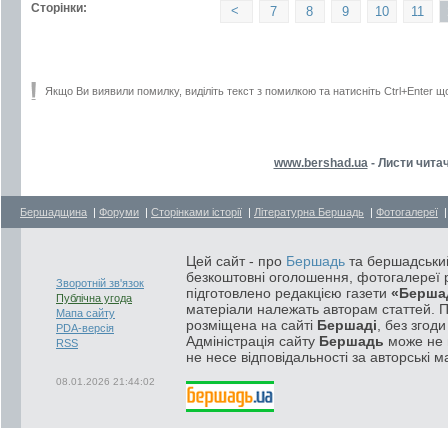
Сторінки:
<
7
8
9
10
11
Якщо Ви виявили помилку, виділіть текст з помилкою та натисніть Ctrl+Enter щ
www.bershad.ua
- Листи читач
Бершадщина
|
Форуми
|
Сторінками історії
|
Літературна Бершадь
|
Фотогалереї
Цей сайт - про
Бершадь
та бершадський
безкоштовні оголошення, фотогалереї р
Зворотній зв'язок
підготовлено редакцією газети
«Берша
Публічна угода
матеріали належать авторам статтей. 
Мапа сайту
розміщена на сайті
Бершаді
, без згод
PDA-версія
Адміністрація сайту
Бершадь
може не п
RSS
не несе відповідальності за авторські м
08.01.2026 21:44:02