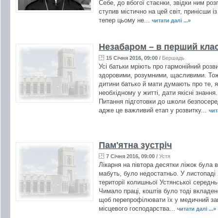
Себе, до вбогої стаєнки, звідки ним р
ступив містично на цей світ, принісши і
тепер цьому не...
читати далі ...»
Незабаром – в перший кла
15 Січня 2016, 09:00
/
Бершадь
Усі батьки мріють про гармонійний розви
здоровими, розумними, щасливими. То
дитини батько й мати думають про те, я
необхідному у житті, дати якісні знанн
Питання підготовки до школи безпосер
адже це важливий етап у розвитку...
чит
Пам'ятна зустріч
7 Січня 2016, 09:00
/
Устя
Лікарня на півтора десятки ліжок була в
мабуть, було недостатньо. У листопаді 
території колишньої Устянської середньо
Чимало праці, коштів було тоді вкладе
щоб перепрофілювати їх у медичний зак
місцевого господарства...
читати далі ...»