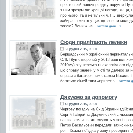
простенькій лавочці сиджу поруч із Путі
з ним зрозуміла: кращої нагоди, як ця,
про нього, та й не тільки я. І… зверн
забираєш життя у цих ще зовсім молод
тобою? Вони ж не...
читати далі ...»
Сюди прилітають лелеки
5 Грудня 2015, 09:00
Бершадський міжрайонний перинатальни
ОЛІЛ був створений у 2013 році шляхом 
2010му) акушерсько-гінекологічного ві
цю справу знаний у місті та далеко за 
справи з багаторічним стажем Василь П
багатьох сімей таки «прилетів...
читати да
Дякуємо за допомогу
4 Грудня 2015, 09:00
Чергову поїздку на Схід України здійс
Сергій Гайдей та Джулинський сільськи
наших земляків, які служать у зоні пр
Петро Васильович передали захисникам 
речі. Кожна поїздка у зону проведення