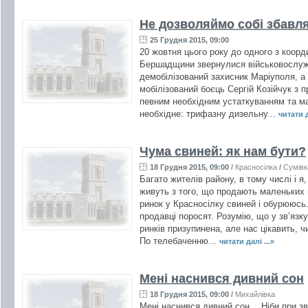
Не дозволяймо собі збавл
25 Грудня 2015, 09:00
20 жовтня цього року до одного з коорд
Бершадщини звернулися військовослужб
демобілізований захисник Маріуполя, а
мобілізований боєць Сергій Козійчук з п
певним необхідним устаткуванням та ма
необхідне: трифазну дизельну...
читати д
Чума свиней: як нам бути?
18 Грудня 2015, 09:00
/
Красносілка
/
Сумівк
Багато жителів району, в тому числі і я
живуть з того, що продають маленьких 
ринок у Красносілку свиней і обурююсь.
продавці поросят. Розумію, що у зв’язк
ринків призупинена, але нас цікавить, ч
По телебаченню...
читати далі ...»
Мені наснився дивний сон
18 Грудня 2015, 09:00
/
Михайлівка
Мені наснився дивний сон… Ніби при з