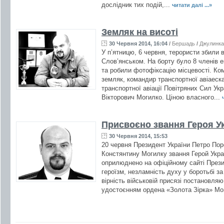
дослідник тих подій,...
читати далі ...»
Земляк на висоті
30 Червня 2014, 16:04
/
Бершадь
/
Джулинка
У п’ятницю, 6 червня, терористи збили 
Слов’янськом. На борту було 8 членів ек
та робили фотофіксацію місцевості. Ко
земляк, командир транспортної авіаеск
транспортної авіації Повітряних Сил Ук
Вікторович Могилко. Ціною власного...
Присвоєно звання Героя У
30 Червня 2014, 15:53
20 червня Президент України Петро Пор
Констянтину Могилку звання Герой Укра
оприлюднено на офіційному сайті Прези
героїзм, незламність духу у боротьбі з
вірність військовій присязі постановляю
удостоєнням ордена «Золота Зірка» Мо