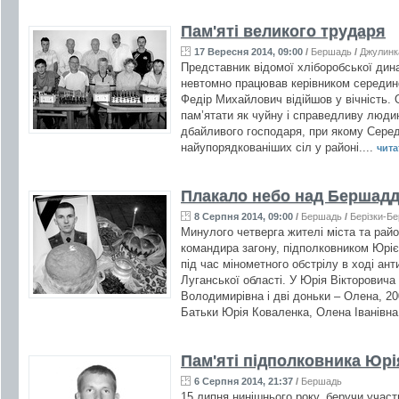
Пам'яті великого трударя
17 Вересня 2014, 09:00
/
Бершадь
/
Джулинк
Представник відомої хліборобської дина
невтомно працював керівником серединс
Федір Михайлович відійшов у вічність. 
пам’ятати як чуйну і справедливу людин
дбайливого господаря, при якому Серед
найупорядкованіших сіл у районі....
читат
Плакало небо над Бершадд
8 Серпня 2014, 09:00
/
Бершадь
/
Берізки-Б
Минулого четверга жителі міста та рай
командира загону, підполковником Юріє
під час мінометного обстрілу в ході ант
Луганської області. У Юрія Вікторович
Володимирівна і дві доньки – Олена, 20
Батьки Юрія Коваленка, Олена Іванівна 
Пам'яті підполковника Юрі
6 Серпня 2014, 21:37
/
Бершадь
15 липня нинішнього року, беручи участ