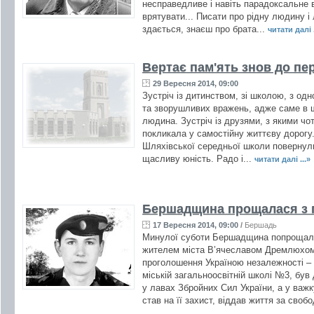
несправедливе і навіть парадоксальне в
врятувати... Писати про рідну людину і 
здається, знаєш про брата...
читати далі .
Вертає пам'ять знов до пер
29 Вересня 2014, 09:00
Зустріч із дитинством, зі школою, з одн
та зворушливих вражень, адже саме в ш
людина. Зустріч із друзями, з якими чо
покликала у самостійну життєву дорогу
Шляхівської середньої школи повернули
щасливу юність. Радо і...
читати далі ...»
Бершадщина прощалася з 
17 Вересня 2014, 09:00
/
Бершадь
Минулої суботи Бершадщина попрощала
жителем міста В’ячеславом Дремлюхом.
проголошення Україною незалежності – 
міській загальноосвітній школі №3, бу
у лавах Збройних Сил України, а у важ
став на її захист, віддав життя за свобо