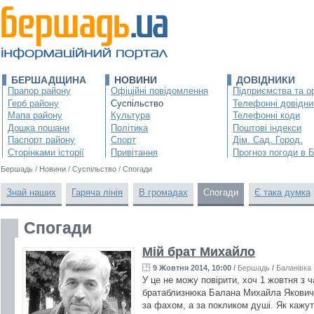
БЕРШАДЩИНА
НОВИНИ
ДОВІДНИКИ
Прапор району
Офіційні повідомлення
Підприємства та ор
Герб району
Суспільство
Телефонні довідни
Мапа району
Культура
Телефонні коди
Дошка пошани
Політика
Поштові індекси
Паспорт району
Спорт
Дім. Сад. Город.
Сторінками історії
Привітання
Прогноз погоди в 
Бершадь
/
Новини
/
Суспільство
/
Спогади
Знай наших
Гаряча лінія
В громадах
Спогади
Є така думка
Спогади
Мій брат Михайло
9 Жовтня 2014, 10:00
/
Бершадь
/
Баланівка
У це не можу повірити, хоч 1 жовтня з ч
братаблизнюка Балана Михайла Яковича 
за фахом, а за покликом душі. Як кажут