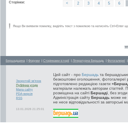
Сторінки:
<
2
3
4
5
6
Якщо Ви виявили помилку, виділіть текст з помилкою та натисніть Ctrl+Enter щ
w
Бершадщина
|
Форуми
|
Сторінками історії
|
Літературна Бершадь
|
Фотогалереї
Цей сайт - про
Бершадь
та бершадський
безкоштовні оголошення, фотогалереї р
Зворотній зв'язок
підготовлено редакцією газети
«Берша
Публічна угода
матеріали належать авторам статтей. 
Мапа сайту
розміщена на сайті
Бершаді
, без згод
PDA-версія
Адміністрація сайту
Бершадь
може не п
RSS
не несе відповідальності за авторські м
13.01.2026 21:25:01