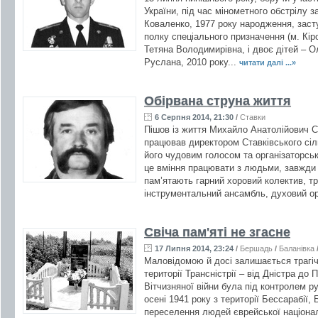
України, під час мінометного обстрілу 
Коваленко, 1977 року народження, заст
полку спеціального призначення (м. Кі
Тетяна Володимирівна, і двоє дітей – О
Руслана, 2010 року...
читати далі ...»
Обірвана струна життя
6 Серпня 2014, 21:30
/
Ставки
Пішов із життя Михайло Анатолійович С
працював директором Ставківського сіл
його чудовим голосом та організаторсь
це вміння працювати з людьми, завжди 
пам’ятають гарний хоровий колектив, тр
інструментальний ансамбль, духовий ор
Свіча пам'яті не згасне
17 Липня 2014, 23:24
/
Бершадь
/
Баланівка
Маловідомою й досі залишається трагічн
території Трансністрії – від Дністра до 
Вітчизняної війни була під контролем р
осені 1941 року з території Бессарабії
переселення людей єврейської націонал