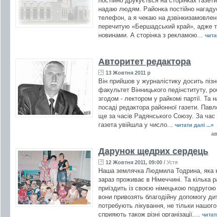
постійно друкується на сторінках газети
надаю людям. Районка постійно нагадує
телефон, а я чекаю на дзвінкизамовлен
перечитую «Бершадський край», адже т
новинами. А сторінка з рекламою...
читат
Авторитет редактора
13 Жовтня 2011 р
Він прийшов у журналістику досить пізн
факультет Вінницького педінституту, ро
згодом - лектором у райкомі партії. Та
посаді редактора районної газети. Пав
ще за часів Радянського Союзу. За час 
газета увійшла у число...
читати далі ...»
ав
Дарунок щедрих сердець
12 Жовтня 2011, 09:00
/
Устя
Наша землячка Людмила Тодрина, яка к
зараз проживає в Німеччині. Та кілька ра
приїздить із своєю німецькою подругою 
вони привозять благодійну допомогу д
потребують лікування, не тільки нашого,
сприяють також різні організації,...
читати