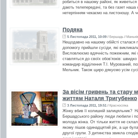
робиться в нашому районі, як живеться
дають телепередачі, та без газет наша 
нетерпінням чекаємо на листоношу. А ч
Подяка
5 Листопада 2011, 10:09
/
Бершадь
/
Манькі
Нещодавно на нашому обійсті сталася п
допомогу прийшли сусіди, які виклика
Висловлюємо вдячність пожежним, які в
ставляться до своїх обов’язків: швидко
командир відділення Т.І. Мурований, по
Мельник. Також щиро дякуємо усім сусі
За вісім гривень та стару 
життям Наталя Тригубенко
3 Листопада 2011, 19:51
/
Красносілка
Жінку вбив її колишній залицяльник? Н
Бершадського району люди любили і по
молода жінка. От тільки життя не скла
якому пішов одинадцятий рік, а ще була
другої групи. З дитинства звикла спод