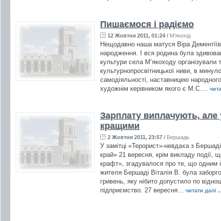
Пишаємося і радіємо
12 Жовтня 2011, 01:24
/
М'якохід
Нещодавно наша матуся Віра Дементіїв
народження. І вся родина була здивован
культури села М’якоходу організували т
культурнопросвітницької ниви, в мину
самодіяльності, наставницею народног
художнім керівником якого є М.С....
чита
Зарплату виплачують, але
кращими
2 Жовтня 2011, 23:57
/
Бершадь
У замітці «Терорист»-невдаха з Бершаді
край» 21 вересня, крім викладу події, 
крафт», згадувалося про те, що одним і
жителя Бершаді Віталія В. була заборго
гривень, яку нібито допустило по відн
підприємство. 27 вересня...
читати далі ..