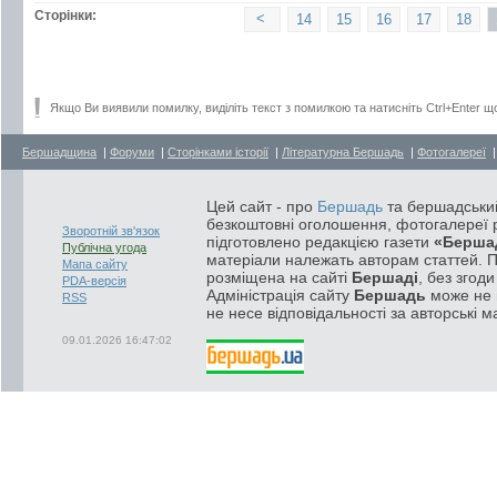
Сторінки:
<
14
15
16
17
18
Якщо Ви виявили помилку, виділіть текст з помилкою та натисніть Ctrl+Enter щ
Бершадщина
|
Форуми
|
Сторінками історії
|
Літературна Бершадь
|
Фотогалереї
Цей сайт - про
Бершадь
та бершадський
безкоштовні оголошення, фотогалереї р
Зворотній зв'язок
підготовлено редакцією газети
«Берша
Публічна угода
матеріали належать авторам статтей. 
Мапа сайту
розміщена на сайті
Бершаді
, без згод
PDA-версія
Адміністрація сайту
Бершадь
може не п
RSS
не несе відповідальності за авторські м
09.01.2026 16:47:02