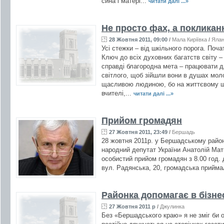
сина і матері...
читати далі ...»
Не просто фах, а покликан
28 Жовтня 2011, 09:00
/
Мала Киріївка
/
Яла
Усі стежки – від шкільного порога. Поча
Ключ до всіх духовних багатств світу –
справді благородна мета – працювати д
світлого, щоб зійшли вони в душах мол
щасливою людиною, бо на життєвому шл
вчителі,...
читати далі ...»
Прийом громадян
27 Жовтня 2011, 23:49
/
Бершадь
28 жовтня 2011р. у Бершадському район
народний депутат України Анатолій Матв
особистий прийом громадян з 8.00 год. 
вул. Радянська, 20, громадська прийма
Районка допомагає в бізне
27 Жовтня 2011 р
/
Джулинка
Без «Бершадського краю» я не зміг би о