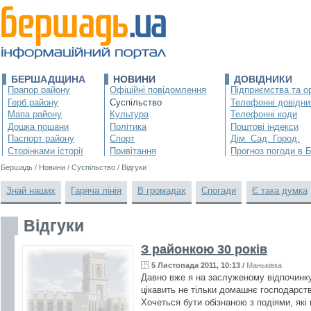
БЕРШАДЩИНА
НОВИНИ
ДОВІДНИКИ
Прапор району
Офіційні повідомлення
Підприємства та ор
Герб району
Суспільство
Телефонні довідни
Мапа району
Культура
Телефонні коди
Дошка пошани
Політика
Поштові індекси
Паспорт району
Спорт
Дім. Сад. Город.
Сторінками історії
Привітання
Прогноз погоди в 
Бершадь
/
Новини
/
Суспільство
/
Відгуки
Знай наших
Гаряча лінія
В громадах
Спогади
Є така думка
Відгуки
З районкою 30 років
5 Листопада 2011, 10:13
/
Маньківка
Давно вже я на заслуженому відпочинку.
цікавить не тільки домашнє господарст
Хочеться бути обізнаною з подіями, які 